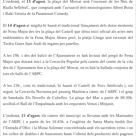
L’endemà, el
13 d’agost
, la plaça del Mercat serà l’escenari de les Nits de
Rialla SellebuC, que comptarà amb l’actuació dels monologuistes Albert Boira
i Iñaki Urrutia de la Paramount Comedy.
El
14 d’agost
al migdia hi haurà el tradicional llançament dels dotze morterets
de Festa Major des les la plaça del Castell que dóna inici oficial als actes més
emblemàtics de la Festa Major. Abans però, la platja Llarga serà escenari del
Trofeu Grues Sant Jordi de regates per parelles.
A les 19h. i des del balcó de l’Ajuntament es farà lectura del pregó de Festa
Major que donarà inici a la Cercavila Popular pels carrers del centre de la vila
des de l’Ajuntament fins a la plaça del Mercat, on es farà la ballada conjunta de
tots els balls de l’ABPC.
A les 23h., com és tradicional, hi haurà el Castell de Focs Artificials i, tot
seguit, la Cercavila Nocturna pel passeig Marítim a càrrec de l’ABPC i el grup
de batukada Els Novells de Cubelles. La plaça del Mar a partir de 00.30h.
acollirà el Ball de l’Empalmada amb les orquestres Venus i Mitjanit.
L’endemà,
15 d’agost
, els carrers del municipi es llevaran amb les Matinades
de l’ABPC i a partir de les 10.45h. a l’església de Santa Maria tindrà lloc
l’Entrada d’Ofici i la Missa Solemne concelebrada amb els sacerdots veïns i on
les colles de diables i de bastoneres faran l’ofrena dels productes dels pagesos