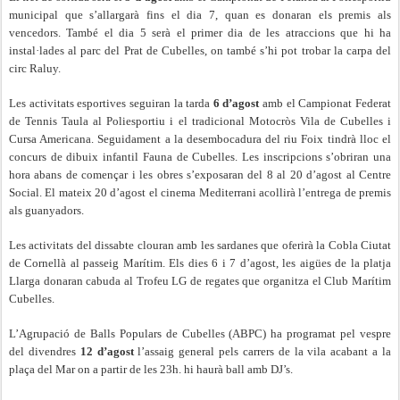
municipal que s’allargarà fins el dia 7, quan es donaran els premis als
vencedors. També el dia 5 serà el primer dia de les atraccions que hi ha
instal·lades al parc del Prat de Cubelles, on també s’hi pot trobar la carpa del
circ Raluy.
Les activitats esportives seguiran la tarda
6 d’agost
amb el Campionat Federat
de Tennis Taula al Poliesportiu i el tradicional Motocròs Vila de Cubelles i
Cursa Americana. Seguidament a la desembocadura del riu Foix tindrà lloc el
concurs de dibuix infantil Fauna de Cubelles. Les inscripcions s’obriran una
hora abans de començar i les obres s’exposaran del 8 al 20 d’agost al Centre
Social. El mateix 20 d’agost el cinema Mediterrani acollirà l’entrega de premis
als guanyadors.
Les activitats del dissabte clouran amb les sardanes que oferirà la Cobla Ciutat
de Cornellà al passeig Marítim. Els dies 6 i 7 d’agost, les aigües de la platja
Llarga donaran cabuda al Trofeu LG de regates que organitza el Club Marítim
Cubelles.
L’Agrupació de Balls Populars de Cubelles (ABPC) ha programat pel vespre
del divendres
12 d’agost
l’assaig general pels carrers de la vila acabant a la
plaça del Mar on a partir de les 23h. hi haurà ball amb DJ’s.