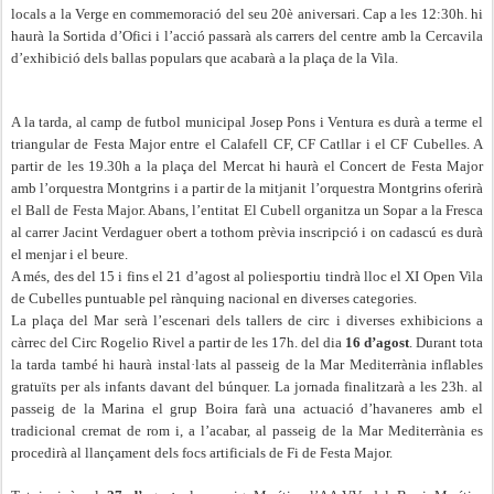
locals a la Verge en commemoració del seu 20è aniversari. Cap a les 12:30h. hi
haurà la Sortida d’Ofici i l’acció passarà als carrers del centre amb la Cercavila
d’exhibició dels ballas populars que acabarà a la plaça de la Vila.
A la tarda, al camp de futbol municipal Josep Pons i Ventura es durà a terme el
triangular de Festa Major entre el Calafell CF, CF Catllar i el CF Cubelles. A
partir de les 19.30h a la plaça del Mercat hi haurà el Concert de Festa Major
amb l’orquestra Montgrins i a partir de la mitjanit l’orquestra Montgrins oferirà
el Ball de Festa Major. Abans, l’entitat El Cubell organitza un Sopar a la Fresca
al carrer Jacint Verdaguer obert a tothom prèvia inscripció i on cadascú es durà
el menjar i el beure.
A més, des del 15 i fins el 21 d’agost al poliesportiu tindrà lloc el XI Open Vila
de Cubelles puntuable pel rànquing nacional en diverses categories.
La plaça del Mar serà l’escenari dels tallers de circ i diverses exhibicions a
càrrec del Circ Rogelio Rivel a partir de les 17h. del dia
16 d’agost
. Durant tota
la tarda també hi haurà instal·lats al passeig de la Mar Mediterrània inflables
gratuïts per als infants davant del búnquer. La jornada finalitzarà a les 23h. al
passeig de la Marina el grup Boira farà una actuació d’havaneres amb el
tradicional cremat de rom i, a l’acabar, al passeig de la Mar Mediterrània es
procedirà al llançament dels focs artificials de Fi de Festa Major.