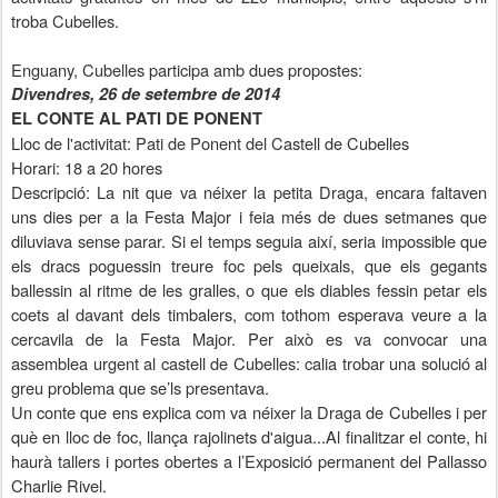
troba Cubelles.
Enguany, Cubelles participa amb dues propostes:
Divendres, 26 de setembre de 2014
EL CONTE AL PATI DE PONENT
Lloc de l'activitat: Pati de Ponent del
Castell de Cubelles
Horari:
18 a
20 hores
Descripció:
La nit que va néixer
la petita Draga
, encara faltaven
uns dies per a
la Festa Major
i feia més de dues setmanes que
diluviava sense parar. Si el temps seguia així, seria impossible que
els dracs poguessin treure foc pels queixals, que els gegants
ballessin al ritme de les gralles, o que els diables fessin petar els
coets al davant dels timbalers, com tothom esperava veure a la
cercavila de
la Festa Major. Per
això es va convocar una
assemblea urgent al
castell de Cubelles
: calia trobar una solució al
greu problema que se’ls presentava.
Un conte que ens explica com va néixer la Draga de Cubelles i per
què en lloc de foc, llança rajolinets d'aigua...Al finalitzar el conte, hi
haurà tallers i portes obertes a l’Exposició permanent del Pallasso
Charlie Rivel.