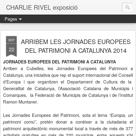
CHARLIE RIVEL exposició
Pages
ARRIBEM LES JORNADES EUROPEES
SEP
22
DEL PATRIMONI A CATALUNYA 2014
JORNADES EUROPEES DEL PATRIMONI A CATALUNYA
Arriben a Cubelles, les Jornades Europees del Patrimoni a
Catalunya, una iniciativa que rep el suport internacional
del Consell
d’Europa i que organitzen el
Departament de Cultura
de la
Generalitat de Catalunya
, l’Associació Catalana de Municipis i
Comarques, la Federació de Municipis de Catalunya i de l’
Institut
Ramon
Muntaner.
Les Jornades Europees del Patrimoni, sota el lema
“Europa, un
patrimoni comú”
, pretén donar a conèixer a la ciutadania el
patrimoni arquitectònic monumental local a través de més de 377
activitats gratuïtes en més de 220 municipis, entre aquests s'hi