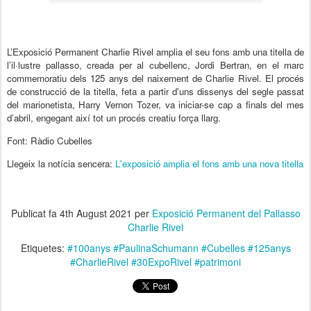
L’Exposició Permanent Charlie Rivel amplia el seu fons amb una titella de
l’il·lustre pallasso, creada per al cubellenc, Jordi Bertran, en el marc
commemoratiu dels 125 anys del naixement de Charlie Rivel. El procés
de construcció de la titella, feta a partir d'uns dissenys del segle passat
del marionetista, Harry Vernon Tozer, va iniciar-se cap a finals del mes
d’abril, engegant així tot un procés creatiu força llarg.
Font: Ràdio Cubelles
Llegeix la notícia sencera:
L'exposició amplia el fons amb una nova titella
Publicat fa
4th August 2021
per
Exposició Permanent del Pallasso
Charlie Rivel
Etiquetes:
#100anys #PaulinaSchumann #Cubelles #125anys
#CharlieRivel #30ExpoRivel #patrimoni