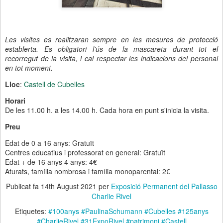
Les visites es realitzaran sempre en les mesures de protecció
establerta. Es obligatori l'ús de la mascareta durant tot el
recorregut de la visita, i cal respectar les indicacions del personal
en tot moment.
Lloc
:
Castell de Cubelles
Horari
De les 11.00 h. a les 14.00 h. Cada hora en punt s'inicia la visita.
Preu
Edat de 0 a 16 anys: Gratuït
Centres educatius i professorat en general: Gratuït
Edat + de 16 anys 4 anys: 4€
Aturats, família nombrosa i família monoparental: 2€
Publicat fa
14th August 2021
per
Exposició Permanent del Pallasso
Charlie Rivel
Etiquetes:
#100anys #PaulinaSchumann #Cubelles #125anys
#CharlieRivel #31ExpoRivel #patrimoni #Castell