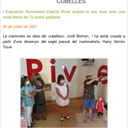
CUBELLES
L’Exposició Permanent Charlie Rivel amplia el seu fons amb una
nova titella de l’il·lustre pallasso
26 de juliol de 2021
La marioneta és obra del cubellenc, Jordi Bertran, i ha estat creada a
partir d'uns dissenys del segle passat del marionetista, Harry Vernon
Tozer