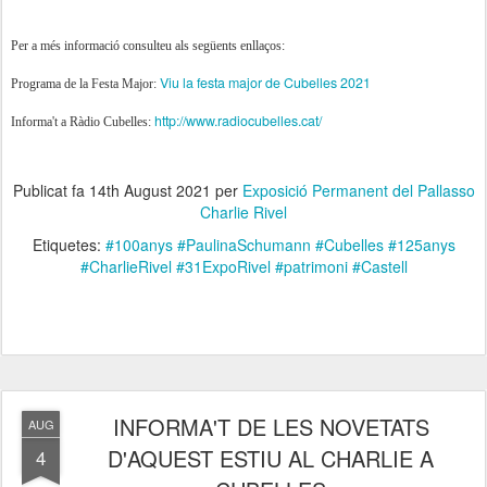
Per a més informació consulteu als següents enllaços:
Viu la festa major de Cubelles 2021
Programa de la Festa Major:
http://www.radiocubelles.cat/
Informa't a Ràdio Cubelles:
Publicat fa
14th August 2021
per
Exposició Permanent del Pallasso
Charlie Rivel
Etiquetes:
#100anys #PaulinaSchumann #Cubelles #125anys
#CharlieRivel #31ExpoRivel #patrimoni #Castell
INFORMA'T DE LES NOVETATS
AUG
D'AQUEST ESTIU AL CHARLIE A
4