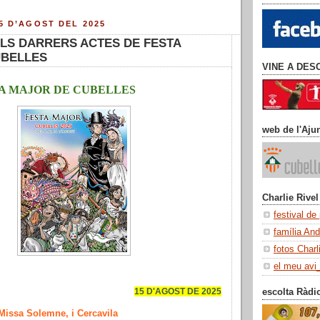
5 D’AGOST DEL 2025
ALS DARRERS ACTES DE FESTA
UBELLES
VINE A DES
TA MAJOR DE CUBELLES
web de l'Aju
Charlie Rivel
festival de
família An
fotos Charl
el meu avi
15 D'AGOST DE 2025
escolta Ràdi
 Missa Solemne, i Cercavila