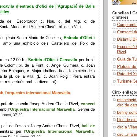
ercavila d’entrada d’ofici de l’Agrupació de Balls
elles
.
Cubelles i Ga
d'interès
tida de l’Escorxador, c. Nou, c. del Mig, c. de
Compromís 
 Santa Maria, c. d’Anselm Clavé i pl. de la Vila.
Consorci de
l'esglèsia Santa Maria de Cubelles,
Entrada d'Ofici i
Distintiu B
,
amb una exhibició dels Castellers del Foix de
Exposició 
Rivel
Guia de Tu
a les 12.00 h.,
Sortida d'Ofici
i
Cercavila
per la pl.
de Colom, pl. de la Font, c. Àngel Guimerà, c. Joan
Platges de
íctor Balaguer, c. Major i ballada final d'exhibició dels
Ruta del X
 la pl. de la Vila. (
El c. Joan Roig i Piera estarà
Turisme Ga
am respectuós amb la diversitat).
Circ- enllaço
mb l'orquestra internacional Maravella
associació
l pati de l’escola Josep Andreu Charlie Rivel,
concert
circ de cat
amb l
’
Orquestra Internacional Maravella
.
Servei de
benny sch
ilanova, 37-39
bloc de cir
l pati de l’escola Josep Andreu Charlie Rivel,
ball de
circ a Vilan
enitzat per
l
’
Orquestra Internacional Maravella
.
circ...manel
reça
Pg. Vilanova, 37-39