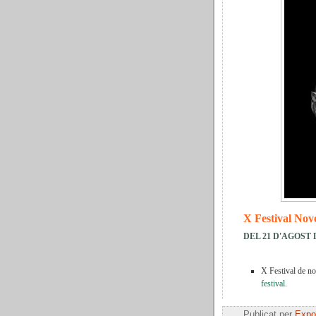
X Festival Nov
DEL 21 D'AGOST D
X Festival de no
festival
.
Publicat per
Expos