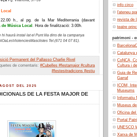
info circo
 Local
l'ateneu po
revista de 
 22.00 h., al pg. de la Mar Mediterrania (davant
 de Música Local
. Hora de finalització: 3.00h.
teatre princ
 hi haurà instal·lat el Punt lila dins de la campanya
patrimoni - e
OaLesViolenciesMasclistes Tel.
(671 04 07 81).
BarcelonaC
Catalunya 
ició Permanent del Pallasso Charlie Rivel
CoNCA, Con
Cultura i d
iquetes de comentaris:
#Cubelles #festamajor #cultura
#festesitradicions #estiu
Guia de Re
Garraf
ICOM, Inter
’AGOST DEL 2025
Museums
ICIONALS DE LA FESTA MAJOR DE
Informatiu
Museus de 
Oficina del
Portal Patr
UNESCO Wo
Xarxa de 