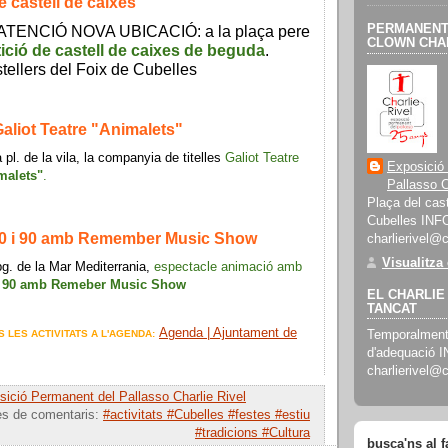
 castell de caixes
PERMANENT 
, ATENCIÓ NOVA UBICACIÓ: a la plaça pere
CLOWN CHAR
ció de castell de caixes de beguda
.
tellers del Foix de Cubelles
Galiot Teatre "Animalets"
a pl. de la vila, la companyia de titelles
Galiot Teatre
Exposició
malets"
.
Pallasso C
Plaça del cast
Cubelles INF
80 i 90 amb Remember Music Show
charlierivel@
Visualitza
pg. de la Mar Mediterrania,
espectacle animació amb
 i 90 amb Remeber Music Show
EL CHARLIE 
TANCAT
Agenda | Ajuntament de
Temporalment 
S LES ACTIVITATS A L'AGENDA:
d'adequació 
charlierivel@
ició Permanent del Pallasso Charlie Rivel
es de comentaris:
#activitats #Cubelles #festes #estiu
#tradicions #Cultura
busca'ns al 