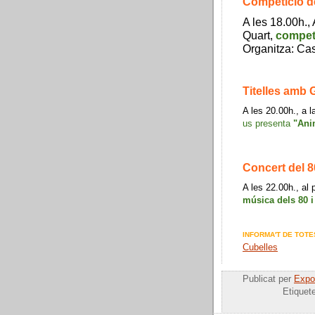
Competició de
A les 18.00h.
Quart,
competi
Organitza: Cas
Titelles amb 
A les 20.00h., a l
us presenta
"Ani
Concert del 
A les 22.00h., al 
música dels 80
INFORMA'T DE TOTE
Cubelles
Publicat per
Expos
Etiquet