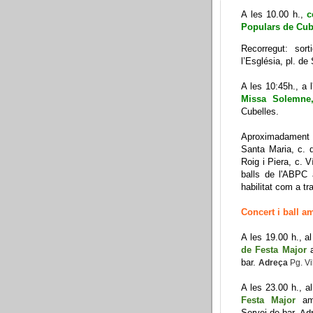
A les 10.00 h.,
c
Populars de Cub
Recorregut: sor
l’Església, pl. de
A les 10:45h., a 
Missa Solemne
Cubelles.
Aproximadament 
Santa Maria, c. 
Roig i Piera, c. V
balls de l'ABPC a
habilitat com a tr
Concert i ball a
A les 19.00 h., a
de Festa Major
bar.
Adreça
Pg. V
A les 23.00 h., a
Festa Major
am
Servei de bar.
Ad