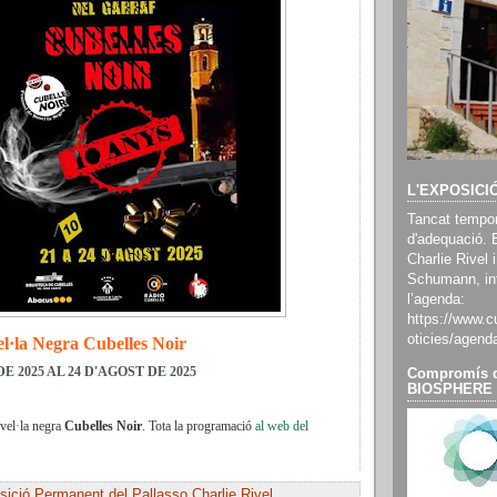
L'EXPOSICI
Tancat tempor
d'adequació. 
Charlie Rivel i
Schumann, inf
l’agenda:
https://www.cu
oticies/agend
el·la Negra Cubelles Noir
E 2025 AL 24 D'AGOST DE 2025
Compromís d
BIOSPHERE
vel·la negra
Cubelles Noir
. Tota la programació
al web del
ició Permanent del Pallasso Charlie Rivel