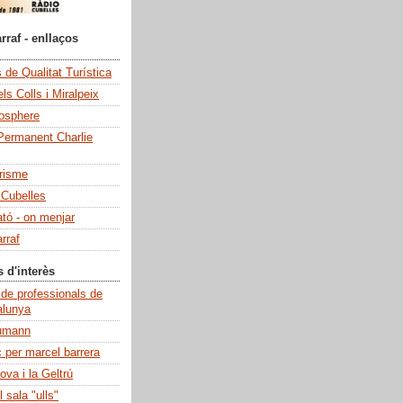
rraf - enllaços
de Qualitat Turística
ls Colls i Miralpeix
iosphere
Permanent Charlie
risme
 Cubelles
ató - on menjar
rraf
s d'interès
 de professionals de
alunya
umann
c per marcel barrera
ova i la Geltrú
 sala "ulls"