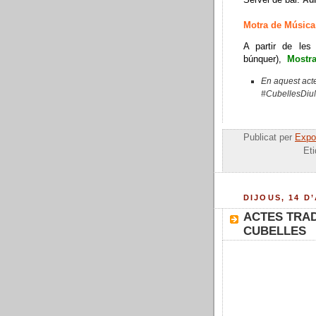
Motra de Música
A partir de les
búnquer),
Mostra
En aquest acte
#CubellesDiuN
Publicat per
Expos
Et
DIJOUS, 14 D
ACTES TRAD
CUBELLES