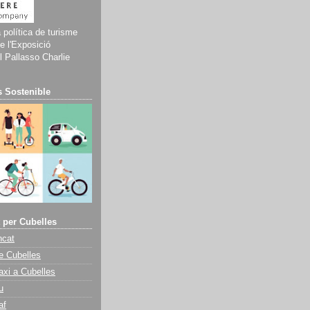
a política de turisme
e l'Exposició
 Pallasso Charlie
 Sostenible
 per Cubelles
ncat
e Cubelles
axi a Cubelles
u
af