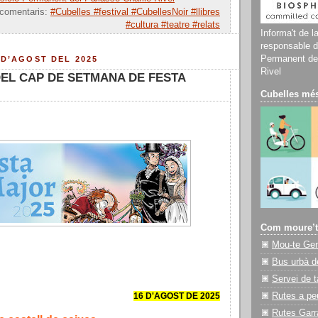
 comentaris:
#Cubelles #festival #CubellesNoir #llibres
#cultura #teatre #relats
Informa't de l
responsable d
Permanent del
 D’AGOST DEL 2025
Rivel
DEL CAP DE SETMANA DE FESTA
Cubelles més
Com moure’t
Mou-te Ge
Bus urbà d
Servei de t
16 D'AGOST DE 2025
Rutes a pe
Rutes Garr