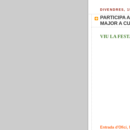
DIVENDRES, 1
PARTICIPA 
MAJOR A C
VIU LA FES
Entrada d'Ofici,