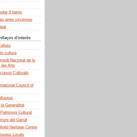
pular 9 barris
las artes circenses
ipal
nllaços d'interès
ultura
és cultura
sell Nacional de la
e les Arts
cursos Culturals
national Council of
 Museus
la Generalitat
 Patrimoni Cultural
imoni del Garraf
rld Heritage Centre
Museus Locals