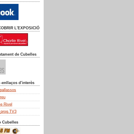
COBRIR L'EXPOSICIÓ
ntament de Cubelles
 -enllaços d'interès
 pallassos
dreu
ie Rivel
_prog.TV3
o Cubelles