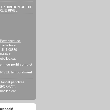
EXHIBITION OF THE
LIE RIVEL
 Permanent del
harlie Rivel
ell, 1 08880
ORMA’T:
cubelles.cat
 el meu perfil complet
RIVEL temporalment
tancat per obres
INFORMA’T:
cubelles.cat
facebook!