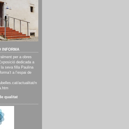
Ó INFORMA
alment per a obres
Exposició dedicada a
 la seva filla Paulina
orma’t a l’espai de
belles.cat/actualitat/n
a.htm
e qualitat