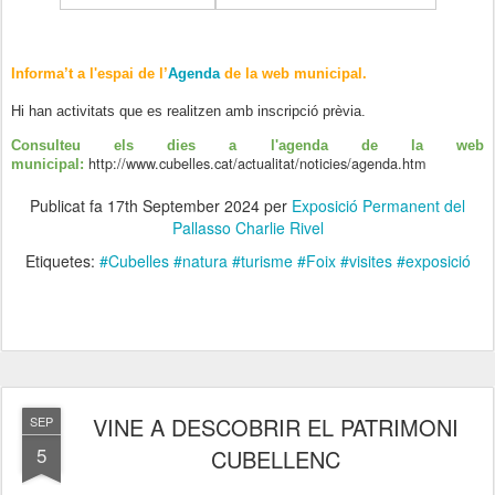
Informa’t a l'espai de l’
Agenda
de la web municipal.
Hi han activitats que es realitzen amb inscripció prèvia.
Consulteu els dies a l'agenda de la web
http://www.cubelles.cat/actualitat/noticies/agenda.htm
municipal:
Publicat fa
17th September 2024
per
Exposició Permanent del
Pallasso Charlie Rivel
Etiquetes:
#Cubelles #natura #turisme #Foix #visites #exposició
VINE A DESCOBRIR EL PATRIMONI
SEP
5
CUBELLENC