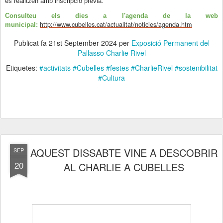
es realitzen amb inscripció prèvia.
Consulteu els dies a l'agenda de la web
http://www.cubelles.cat/actualitat/noticies/agenda.htm
municipal:
Publicat fa
21st September 2024
per
Exposició Permanent del
Pallasso Charlie Rivel
Etiquetes:
#activitats #Cubelles #festes #CharlieRivel #sostenibilitat
#Cultura
AQUEST DISSABTE VINE A DESCOBRIR
SEP
20
AL CHARLIE A CUBELLES