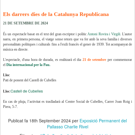
Els darrers dies de la Catalunya Republicana
21 DE SETEMBRE DE 2024
És un espectacle basat en el text del gran escriptor i polític
Antoni Rovira i Virgili.
L'autor
narra, en primera persona, el viatge sense retorn que va fer amb la seva família i diverses
personalitats polítiques i culturals fins a l'exili francès el gener de 1939. Tot acompanyat de
música en directe.
L'espectacle, d'una hora de durada, es realitzarà el dia
21 de setembre
per commemorar
el
Dia internacional per la Pau.
Lloc
Pati de ponent del Castell de Cubelles
Castell de Cubelles
Lloc
:
En cas de pluja, l’activitat es traslladarà al Centre Social de Cubelles, Carrer Joan Roig i
Piera, 5-7.
Publicat fa
18th September 2024
per
Exposició Permanent del
Pallasso Charlie Rivel