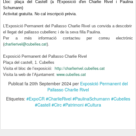
Lloc: plaça del Castell (a l'Exposició d'en Charlie Rivel i Paulina
Schumann)
Activitat gratuïta. No cal inscripció prèvia.
L’Exposició Permanent del Pallasso Charlie Rivel us convida a descobrir
el llegat del pallasso cubellenc i de la seva filla Paulina.
Per a més informació contacteu per correu electrònic
charlierivel@cubelles.cat
(
).
Exposició Permanent del Pallasso Charlie Rivel
Plaça del castell, 1. Cubelles
http://charlierivel.cubelles.cat
Visita el bloc de l’exposició:
www.cubelles.cat
Visita la web de l’Ajuntament:
Publicat fa
20th September 2024
per
Exposició Permanent del
Pallasso Charlie Rivel
Etiquetes:
#ExpoCR #CharlieRivel #PaulinaSchumann #Cubelles
#Castell #Circ #Patrimoni #Cultura