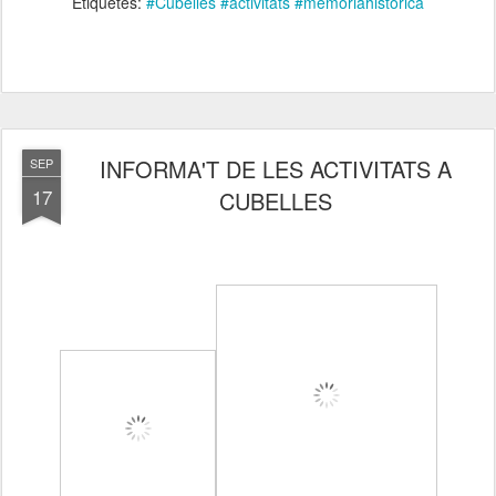
Etiquetes:
#Cubelles #activitats #memòriahistòrica
INFORMA'T DE LES ACTIVITATS A
SEP
17
CUBELLES