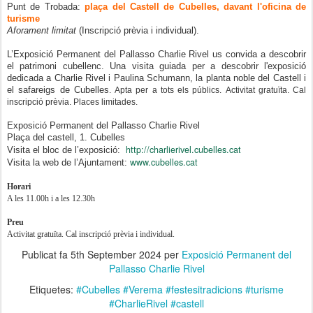
Punt de Trobada:
plaça del Castell de Cubelles, davant l'oficina de
turisme
Aforament limitat
(Inscripció prèvia i individual).
L’Exposició Permanent del Pallasso Charlie Rivel us convida a descobrir
el patrimoni cubellenc. Una visita guiada per a descobrir l'exposició
dedicada a Charlie Rivel i Paulina Schumann, la planta noble del Castell i
el safareigs de Cubelles
. Apta per a tots els públics.
Activitat gratuïta. Cal
inscripció prèvia. Places limitades.
Exposició Permanent del Pallasso Charlie Rivel
Plaça del castell, 1. Cubelles
http://charlierivel.cubelles.cat
Visita el bloc de l’exposició:
www.cubelles.cat
Visita la web de l’Ajuntament:
Horari
A les 11.00h i a les 12.30h
Preu
Activitat gratuïta. Cal inscripció prèvia i individual.
Publicat fa
5th September 2024
per
Exposició Permanent del
Pallasso Charlie Rivel
Etiquetes:
#Cubelles #Verema #festesitradicions #turisme
#CharlieRivel #castell