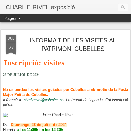
CHARLIE RIVEL exposició
Pages
INFORMA'T DE LES VISITES AL
JUL
27
PATRIMONI CUBELLES
Inscripció: visites
28 DE JULIOL DE 2024
No us perdeu les visites guiades per Cubelles amb motiu de la Festa
Major Petita de Cubelles.
charlierivel@cubelles.cat
Informa’t a
i a l'espai de l’agenda. Cal inscripció
prèvia.
Dia:
Diumenge, 28 de juliol de 2024
Horaris:
a les 11:00h i a les 12.30h