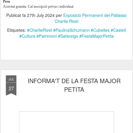
Preu
Activitat gratuïta. Cal inscripció prèvia i individual.
Publicat fa
27th July 2024
per
Exposició Permanent del Pallasso
Charlie Rivel
Etiquetes:
#CharlieRivel #PaulinaSchumann #Cubelles #Castell
#Cultura #Patrimoni #Safareigs #FestaMajorPetita
INFORMA'T DE LA FESTA MAJOR
JUL
27
PETITA