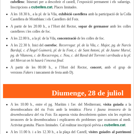
cubellenc
. Itinerari per a descobrir el castell, l’exposició permanent i els safareigs.
cubelles.cat
Inscripcions a
.
Places limitades.
A les 18.30 h., a la pl. de la Vila,
exhibició castellera
amb la participació de la Colla
Castellera de Montblanc i els Castellers del Foix.
A partir de les 20.00 h., a l’Hort del Rector,
sopar
de germanor
amb les colles
castelleres i les colles de foc.
A les 22.00 h., a la pl. de la Vila,
concentració
de les colles de foc.
A les 22.30 h. Inici del
correfoc
.
Recorregut: pl. de la Vila, c. Major, pg. de Narcís
Bardají, c. d'Àngel Guimerà, pl. de la Font, c. de Sant Antoni, pl. de Jaume Marsé,
pg. de Vilanova, c. de Rocacrespa, c. Nou, c. del Raval del Torrent i arribada a la pl.
del Mercat on hi haurà l’encesa final.
A partir de les 00.00 h., a l’Hort del Rector,
concert
, amb el grup de
versions
Fakers
i tancament de festa amb Dj.
Diumenge, 28 de juliol
A les 10.00 h., entre el pg. Marítim i l'av. del Mediterrani,
visita guiada
a la
desembocadura del riu Foix amb la temàtica:
Flora i fauna invasora de la
desembocadura del riu Foix.
En aquesta visita descobrirem quines són les espècies
invasores de la desembocadura i explicarem els problemes que ocasionen al medi.
cubelles.cat
Activitat gratuïta. Places limitades. Cal realitzar inscripció prèvia a
.
A les 11.00 h. i a les 12.30 h., a la plaça del Castell,
visites guiades al patrimoni