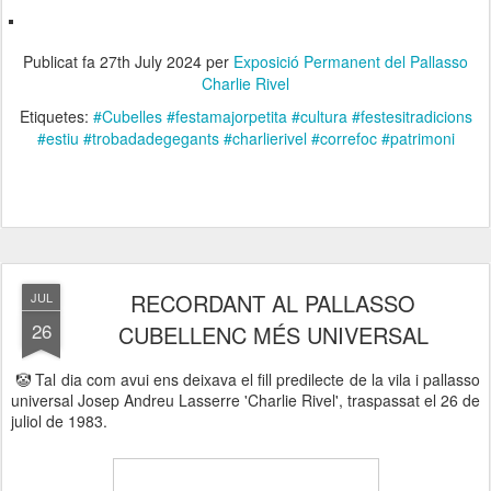
Publicat fa
27th July 2024
per
Exposició Permanent del Pallasso
Charlie Rivel
Etiquetes:
#Cubelles #festamajorpetita #cultura #festesitradicions
#estiu #trobadadegegants #charlierivel #correfoc #patrimoni
RECORDANT AL PALLASSO
JUL
26
CUBELLENC MÉS UNIVERSAL
🤡 Tal dia com avui ens deixava el fill predilecte de la vila i pallasso
universal Josep Andreu Lasserre 'Charlie Rivel', traspassat el 26 de
juliol de 1983.