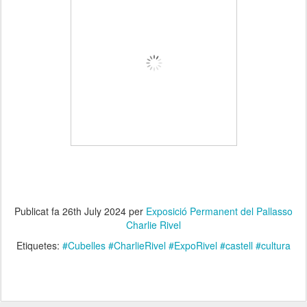
Publicat fa
26th July 2024
per
Exposició Permanent del Pallasso
Charlie Rivel
Etiquetes:
#Cubelles #CharlieRivel #ExpoRivel #castell #cultura