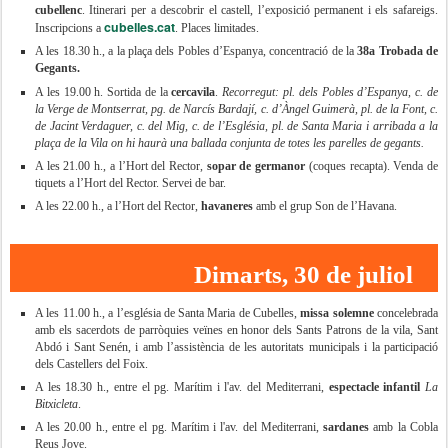
cubellenc
. Itinerari per a descobrir el castell, l’exposició permanent i els safareigs.
cubelles.cat
Inscripcions a
. Places limitades.
A les 18.30 h., a la plaça dels Pobles d’Espanya, concentració de la
38a Trobada de
Gegants.
A les 19.00 h. Sortida de la
cercavila
.
Recorregut: pl. dels Pobles d’Espanya, c. de
la Verge de Montserrat, pg. de Narcís Bardají, c. d’Àngel Guimerà, pl. de la Font, c.
de Jacint Verdaguer, c. del Mig, c. de l’Església, pl. de Santa Maria i arribada a la
plaça de la Vila on hi haurà una ballada conjunta de totes les parelles de gegants.
A les 21.00 h., a l’Hort del Rector,
sopar de germanor
(coques recapta). Venda de
tiquets a l’Hort del Rector. Servei de bar.
A les 22.00 h., a l’Hort del Rector,
havaneres
amb el grup Son de l’Havana.
Dimarts, 30 de juliol
A les 11.00 h., a l’església de Santa Maria de Cubelles,
missa solemne
concelebrada
amb els sacerdots de parròquies veïnes en honor dels Sants Patrons de la vila, Sant
Abdó i Sant Senén, i amb l’assistència de les autoritats municipals i la participació
dels Castellers del Foix.
A les 18.30 h., entre el pg. Marítim i l'av. del Mediterrani,
espectacle infantil
La
Bitxicleta
.
A les 20.00 h., entre el pg. Marítim i l'av. del Mediterrani,
sardanes
amb la Cobla
Reus Jove.