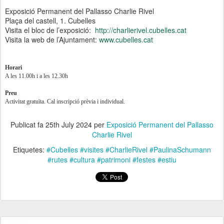
Exposició Permanent del Pallasso Charlie Rivel
Plaça del castell, 1. Cubelles
Visita el bloc de l’exposició:
http://charlierivel.cubelles.cat
Visita la web de l’Ajuntament:
www.cubelles.cat
Horari
A les 11.00h i a les 12.30h
Preu
Activitat gratuïta. Cal inscripció prèvia i individual.
Publicat fa
25th July 2024
per
Exposició Permanent del Pallasso
Charlie Rivel
Etiquetes:
#Cubelles #visites #CharlieRivel #PaulinaSchumann
#rutes #cultura #patrimoni #festes #estiu