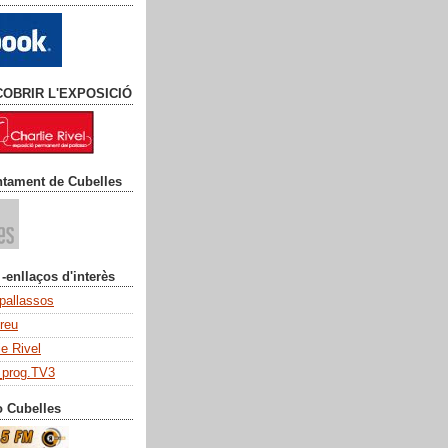
COBRIR L'EXPOSICIÓ
ntament de Cubelles
 -enllaços d'interès
 pallassos
dreu
ie Rivel
_prog.TV3
o Cubelles