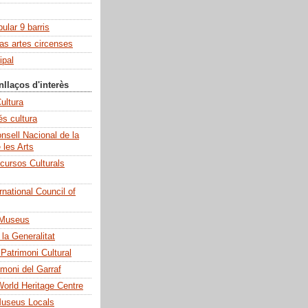
pular 9 barris
las artes circenses
ipal
nllaços d'interès
ultura
és cultura
sell Nacional de la
e les Arts
cursos Culturals
national Council of
 Museus
la Generalitat
 Patrimoni Cultural
imoni del Garraf
rld Heritage Centre
Museus Locals