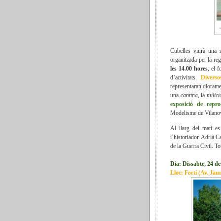
Cubelles viurà una 
organitzada per la re
les 14.00 hores
, el 
d’activitats.
Divers
representaran diora
una
cantina
, la
milíci
exposició de repr
Modelisme de Vilanova
Al llarg del matí e
l’historiador
Adrià C
de la Guerra Civil. Tot
Dia: Dissabte, 24 d
Lloc: Fortí (Av. Jaum