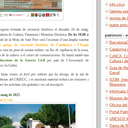
info circo
l'ateneu po
revista de 
teatre princ
segona Jornada de recreació històrica el dissabte 24 de maig,
gidoria de Cultura, Patrimoni i Memòria Històrica.
De les 10.00 a
patrimoni - e
fortí de la Mota de Sant Pere serà l’escenari d’una àmplia varietat
BarcelonaC
os grups de recreació històrica de Catalunya i l’Aragó
Catalunya 
mes com un
punt de sanitat militar
, un
lloc de vigilància
de la costa,
a de la cultura
o el
centre de comunicacions
. Hi haurà també una
CoNCA, Con
oduccions de la Guerra Civil
per part de l’Associació de
Cultura i d
 i la Geltrú.
Guia de Re
Garraf
s faran
visites al fortí per tothom qui ho desitgi
, de la mà de
abezas
del GRIEGC, i es mostrarà material trobat a les trinxeres i
ICOM, Inter
es les activitats són gratuïtes i no cal inscripció.
Museums
Informatiu
e maig de 2025
Museus de 
e I, s/n)
Oficina del
Portal Patr
UNESCO Wo
Xarxa de 