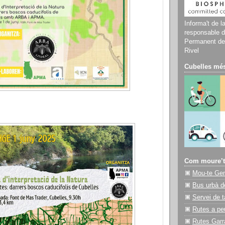
Informa't de l
responsable d
Permanent del
Rivel
Cubelles més
Com moure’t
Mou-te Ge
Bus urbà d
Servei de t
Rutes a pe
Rutes Garr