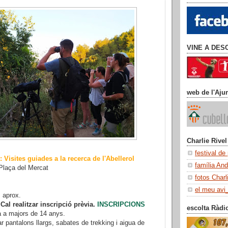
VINE A DES
web de l'Aju
Charlie Rivel
festival de
: Visites guiades a la recerca de l'Abellerol
família An
Plaça del Mercat
fotos Charl
el meu avi
 aprox.
.
Cal realitzar inscripció prèvia.
INSCRIPCIONS
escolta Ràdi
a a majors de 14 anys.
pantalons llargs, sabates de trekking i aigua de