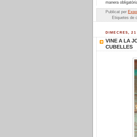
manera obligatòria
Publicat per
Expos
Etiquetes de 
DIMECRES, 21
VINE A LA 
CUBELLES