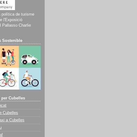
a política de turisme
e l'Exposició
 Pallasso Charlie
 Sostenible
 per Cubelles
ncat
e Cubelles
axi a Cubelles
u
af