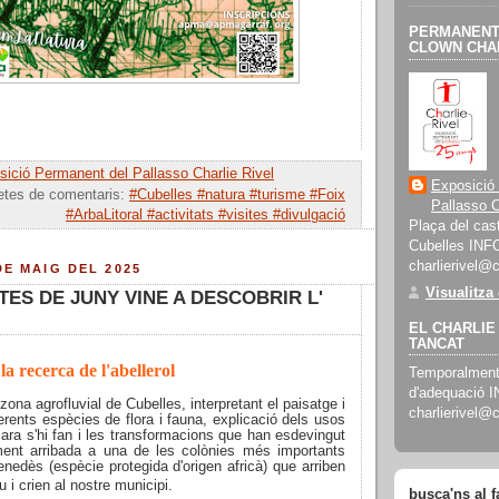
PERMANENT 
CLOWN CHAR
ició Permanent del Pallasso Charlie Rivel
Exposició
etes de comentaris:
#Cubelles #natura #turisme #Foix
Pallasso C
#ArbaLitoral #activitats #visites #divulgació
Plaça del cast
Cubelles INF
charlierivel@
DE MAIG DEL 2025
Visualitza
TES DE JUNY VINE A DESCOBRIR L'
EL CHARLIE 
TANCAT
la recerca de l'abellerol
Temporalment 
d'adequació 
zona agrofluvial de Cubelles, interpretant el paisatge i
charlierivel@
ferents espècies de flora i fauna, explicació dels usos
ara s'hi fan i les transformacions que han esdevingut
alment arribada a una de les colònies més importants
Penedès (espècie protegida d'origen africà) que arriben
u i crien al nostre municipi.
busca'ns al 