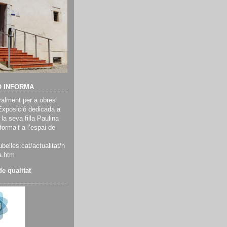
Ó INFORMA
alment per a obres
Exposició dedicada a
 la seva filla Paulina
orma’t a l’espai de
belles.cat/actualitat/n
a.htm
e qualitat