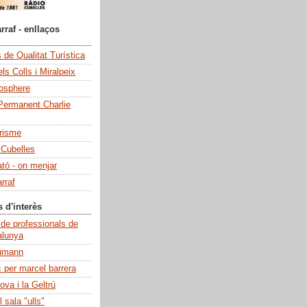
rraf - enllaços
de Qualitat Turística
ls Colls i Miralpeix
iosphere
Permanent Charlie
risme
 Cubelles
ató - on menjar
rraf
s d'interès
 de professionals de
alunya
umann
c per marcel barrera
ova i la Geltrú
 sala "ulls"