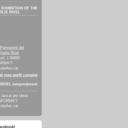
EXHIBITION OF THE
LIE RIVEL
 Permanent del
harlie Rivel
ell, 1 08880
ORMA’T:
cubelles.cat
 el meu perfil complet
RIVEL temporalment
tancat per obres
INFORMA’T:
cubelles.cat
facebook!