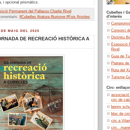
, i opcional prismàtics.
ició Permanent del Pallasso Charlie Rivel
Cubelles i Ga
d'interès
comentaris:
#Cubelles #natura #turisme #Foix #visites
Compromís 
Consorci de
 DE MAIG DEL 2025
Distintiu B
JORNADA DE RECREACIÓ HISTÒRICA A
Exposició 
Rivel
Guia de Tu
Platges de
Ruta del X
Turisme Ga
Circ- enllaço
associació
circ de cat
benny sch
bloc de cir
circ a Vilan
circ...manel