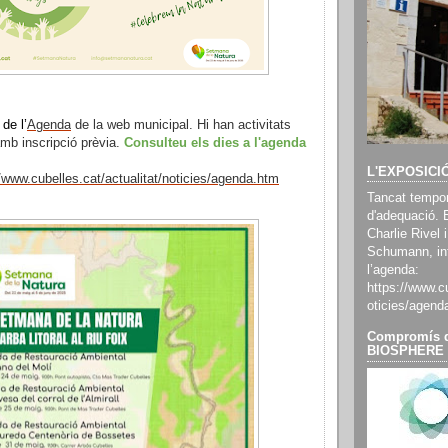
 de l’
Agenda
de la web municipal. Hi han activitats
amb inscripció prèvia.
Consulteu els dies a l'agenda
L'EXPOSICI
//www.cubelles.cat/actualitat/noticies/agenda.htm
Tancat tempor
d'adequació. 
Charlie Rivel i
Schumann, inf
l’agenda:
https://www.cu
oticies/agend
Compromís d
BIOSPHERE