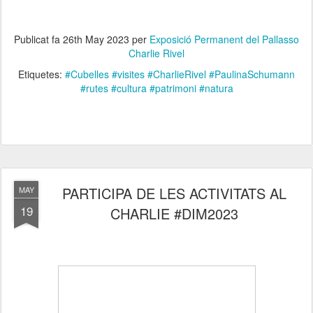
Publicat fa
26th May 2023
per
Exposició Permanent del Pallasso
Charlie Rivel
Etiquetes:
#Cubelles #visites #CharlieRivel #PaulinaSchumann
#rutes #cultura #patrimoni #natura
PARTICIPA DE LES ACTIVITATS AL
MAY
19
CHARLIE #DIM2023