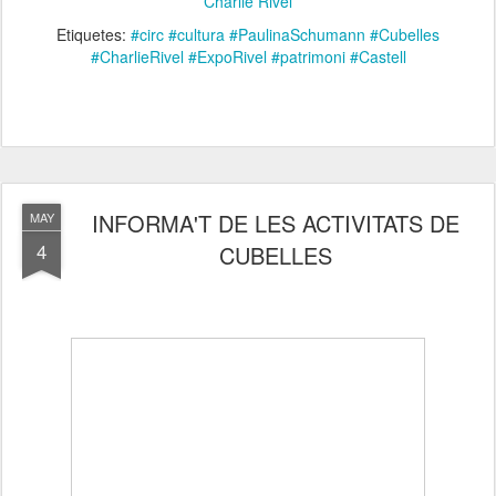
Charlie Rivel
Etiquetes:
#circ #cultura #PaulinaSchumann #Cubelles
#CharlieRivel #ExpoRivel #patrimoni #Castell
INFORMA'T DE LES ACTIVITATS DE
MAY
4
CUBELLES