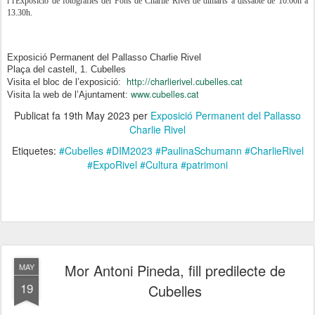
i l'Exposició de fotografies del Fons de Charlie Rivel de dimarts a dissabte de 10.00h a
13.30h.
Exposició Permanent del Pallasso Charlie Rivel
Plaça del castell, 1. Cubelles
http://charlierivel.cubelles.cat
Visita el bloc de l’exposició:
www.cubelles.cat
Visita la web de l’Ajuntament:
Publicat fa
19th May 2023
per
Exposició Permanent del Pallasso
Charlie Rivel
Etiquetes:
#Cubelles #DIM2023 #PaulinaSchumann #CharlieRivel
#ExpoRivel #Cultura #patrimoni
Mor Antoni Pineda, fill predilecte de
MAY
19
Cubelles