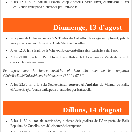
A les 22.00 h., al pati de l’escola Josep Andreu Charlie Rivel, el
musical
El Rei
Lleó.
Venda anticipada d’entrades per Entràpolis.
Diumenge, 13 d’agost
En aigües de Cubelles, regata
52è Trofeu de Cubelles
de categories optimist, patí de
vela júnior i sènior. Organitza: Club Marítim Cubelles.
A les 12.00 h., a la pl. de la Vila,
exhibició castellera
dels Castellers del Foix.
A les 21.00 h., a la pl. Pere Quart,
festa
Holi amb DJ i animació. Venda de pols de
colors a la mateixa plaça.
En aquest acte hi haurà instal·lat el Punt lila dins de la campanya
#CubellesDiuNOaLesViolenciesMasclistes (671 04 07 81).
A les 22.30 h., a la Sala Sòciocultural,
concert Al-Andalus
de Manuel de Falla,
el
Amor Brujo.
Venda anticipada d’entrades per Entràpolis.
Dilluns, 14 d’agost
A les 11.50 h.,
toc de
matinades,
a càrrec dels grallers de l‘Agrupació de Balls
Populars de Cubelles des del cloquer del campanar.