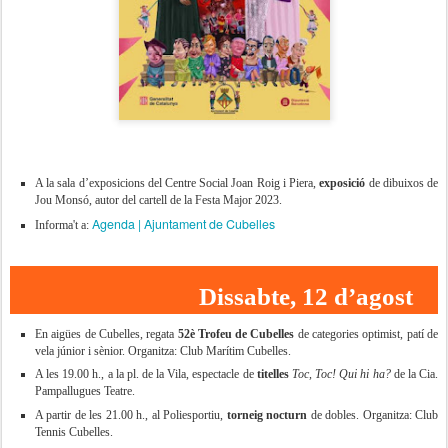
A la sala d’exposicions del Centre Social Joan Roig i Piera,
exposició
de dibuixos de
Jou Monsó, autor del cartell de la Festa Major 2023.
Agenda | Ajuntament de Cubelles
Informa't a:
Dissabte, 12 d’agost
En aigües de Cubelles, regata
52è Trofeu de Cubelles
de categories optimist, patí de
vela júnior i sènior. Organitza: Club Marítim Cubelles.
A les 19.00 h., a la pl. de la Vila, espectacle de
titelles
Toc, Toc! Qui hi ha?
de la Cia.
Pampallugues Teatre.
A partir de les 21.00 h., al Poliesportiu,
torneig nocturn
de dobles. Organitza: Club
Tennis Cubelles.