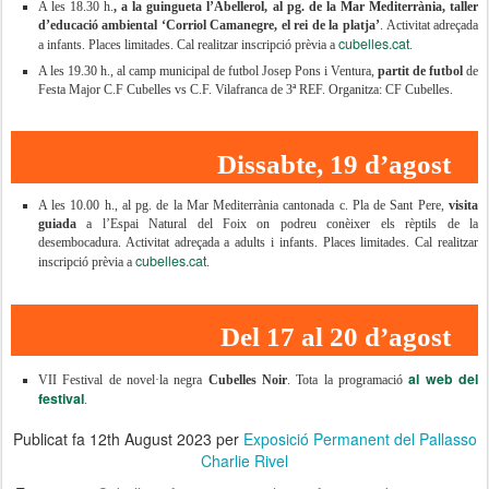
A les 18.30 h.
, a la guingueta l’Abellerol, al pg. de la Mar Mediterrània, taller
d’educació ambiental ‘Corriol Camanegre, el rei de la platja’
. Activitat adreçada
cubelles.cat
a infants. Places limitades. Cal realitzar inscripció prèvia a
.
A les 19.30 h., al camp municipal de futbol Josep Pons i Ventura,
partit de futbol
de
Festa Major C.F Cubelles vs C.F. Vilafranca de 3ª REF. Organitza: CF Cubelles.
Dissabte, 19 d’agost
A les 10.00 h., al pg. de la Mar Mediterrània cantonada c. Pla de Sant Pere,
visita
guiada
a l’Espai Natural del Foix on podreu conèixer els rèptils de la
desembocadura. Activitat adreçada a adults i infants. Places limitades. Cal realitzar
cubelles.cat
inscripció prèvia a
.
Del 17 al 20 d’agost
al web del
VII Festival de novel·la negra
Cubelles Noir
. Tota la programació
festival
.
Publicat fa
12th August 2023
per
Exposició Permanent del Pallasso
Charlie Rivel