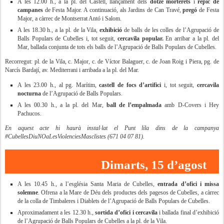
A les 12.00 h., a la pl. del Castell, llançament dels
dotze morterets
i
repic de
campanes
de Festa Major. A continuació, als Jardins de Can Travé,
pregó
de Festa
Major, a càrrec de Montserrat Antó i Salom.
A les 18.30 h., a la pl. de la Vila,
exhibició
de balls de les colles de l’Agrupació de
Balls Populars de Cubelles i, tot seguit,
cercavila popular.
En arribar a la pl. del
Mar, ballada conjunta de tots els balls de l’Agrupació de Balls Populars de Cubelles.
Recorregut: pl. de la Vila, c. Major, c. de Víctor Balaguer, c. de Joan Roig i Piera, pg. de
Narcís Bardají, av. Mediterrani i arribada a la pl. del Mar.
A les 23.00 h., al pg. Marítim,
castell de focs d’artifici
i, tot seguit,
cercavila
nocturna
de l’Agrupació de Balls Populars.
A les 00.30 h., a la pl. del Mar,
ball de l’empalmada
amb D-Covers i Hey
Pachucos.
En aquest acte hi haurà instal·lat el Punt lila dins de la campanya
#CubellesDiuNOaLesViolenciesMasclistes (671 04 07 81).
Dimarts, 15 d’agost
A les 10.45 h., a l’església Santa Maria de Cubelles,
entrada d’ofici i missa
solemne
. Ofrena a la Mare de Déu dels productes dels pagesos de Cubelles, a càrrec
de la colla de Timbaleres i Diablets de l’Agrupació de Balls Populars de Cubelles.
Aproximadament a les 12.30 h.,
sortida d’ofici i cercavila
i ballada final d’exhibició
de l’Agrupació de Balls Populars de Cubelles a la pl. de la Vila.