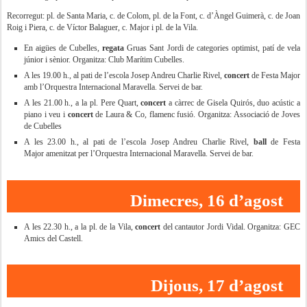
Recorregut: pl. de Santa Maria, c. de Colom, pl. de la Font, c. d’Àngel Guimerà, c. de Joan
Roig i Piera, c. de Víctor Balaguer, c. Major i pl. de la Vila.
En aigües de Cubelles,
regata
Gruas Sant Jordi de categories optimist, patí de vela
júnior i sènior. Organitza: Club Marítim Cubelles.
A les 19.00 h., al pati de l’escola Josep Andreu Charlie Rivel,
concert
de Festa Major
amb l’Orquestra Internacional Maravella. Servei de bar.
A les 21.00 h., a la pl. Pere Quart,
concert
a càrrec de Gisela Quirós, duo acústic a
piano i veu i
concert
de Laura & Co, flamenc fusió. Organitza: Associació de Joves
de Cubelles
A les 23.00 h., al pati de l’escola Josep Andreu Charlie Rivel,
ball
de Festa
Major amenitzat per l’Orquestra Internacional Maravella. Servei de bar.
Dimecres, 16 d’agost
A les 22.30 h., a la pl. de la Vila,
concert
del cantautor Jordi Vidal. Organitza: GEC
Amics del Castell.
Dijous, 17 d’agost