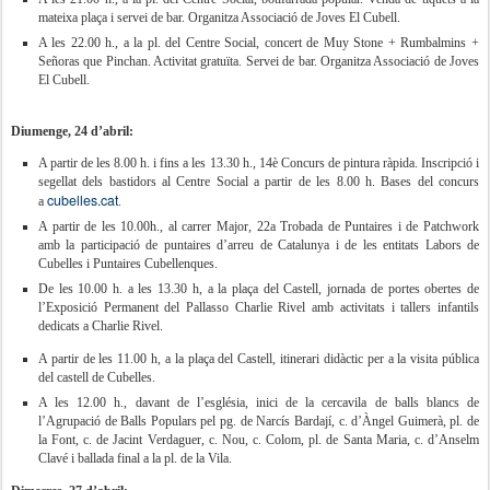
mateixa plaça i servei de bar. Organitza Associació de Joves El Cubell.
A les 22.00 h., a la pl. del Centre Social, concert de Muy Stone + Rumbalmins +
Señoras que Pinchan. Activitat gratuïta. Servei de bar. Organitza Associació de Joves
El Cubell.
Diumenge, 24 d’abril:
A partir de les 8.00 h. i fins a les 13.30 h., 14è Concurs de pintura ràpida. Inscripció i
segellat dels bastidors al Centre Social a partir de les 8.00 h. Bases del concurs
cubelles.cat
a
.
A partir de les 10.00h., al carrer Major, 22a Trobada de Puntaires i de Patchwork
amb la participació de puntaires d’arreu de Catalunya i de les entitats Labors de
Cubelles i Puntaires Cubellenques.
De les 10.00 h. a les 13.30 h, a la plaça del Castell, jornada de portes obertes de
l’Exposició Permanent del Pallasso Charlie Rivel amb activitats i tallers infantils
dedicats a Charlie Rivel.
A partir de les 11.00 h, a la plaça del Castell, itinerari didàctic per a la visita pública
del castell de Cubelles.
A les 12.00 h., davant de l’església, inici de la cercavila de balls blancs de
l’Agrupació de Balls Populars pel pg. de Narcís Bardají, c. d’Àngel Guimerà, pl. de
la Font, c. de Jacint Verdaguer, c. Nou, c. Colom, pl. de Santa Maria, c. d’Anselm
Clavé i ballada final a la pl. de la Vila.