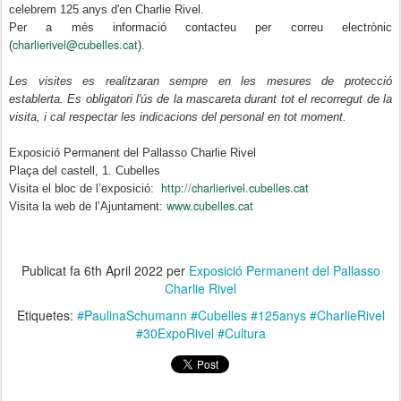
celebrem 125 anys d'en Charlie Rivel.
Per a més informació contacteu per correu electrònic
charlierivel@cubelles.cat
(
).
Les visites es realitzaran sempre en les mesures de protecció
establerta. Es obligatori l'ús de la mascareta durant tot el recorregut de la
visita, i cal respectar les indicacions del personal en tot moment.
Exposició Permanent del Pallasso Charlie Rivel
Plaça del castell, 1. Cubelles
http://charlierivel.cubelles.cat
Visita el bloc de l’exposició:
www.cubelles.cat
Visita la web de l’Ajuntament:
Publicat fa
6th April 2022
per
Exposició Permanent del Pallasso
Charlie Rivel
Etiquetes:
#PaulinaSchumann #Cubelles #125anys #CharlieRivel
#30ExpoRivel #Cultura