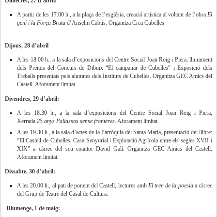
Dimecres, 27 d’abril:
A partir de les 17.00 h., a la plaça de l’església, creació artística al voltant de l’obra
El
geni i la Força Bruta
d’Anselm Cabús. Organitza Crea Cubelles.
Dijous, 28 d’abril
A les 18.00 h., a la sala d’exposicions del Centre Social Joan Roig i Piera, lliurament
dels Premis del Concurs de Dibuix “El campanar de Cubelles” i Exposició dels
Treballs presentats pels alumnes dels Instituts de Cubelles. Organitza GEC Amics del
Castell. Aforament limitat.
Divendres, 29 d’abril:
A les 18.30 h., a la sala d’exposicions del Centre Social Joan Roig i Piera,
Xerrada
25 anys Pallassos sense fronteres
. Aforament limitat.
A les 19.30 h., a la sala d’actes de la Parròquia del Santa Maria, presentació del llibre:
“El Castell de Cubelles. Casa Senyorial i Explotació Agrícola entre els segles XVII i
XIX” a càrrec del seu coautor David Galí. Organitza GEC Amics del Castell.
Aforament limitat.
Dissabte, 30 d’abril:
A les 20.00 h., al pati de ponent del Castell, lectures amb
El tren de la poesia
a càrrec
del Grup de Teatre del Casal de Cultura.
Diumenge, 1 de maig: