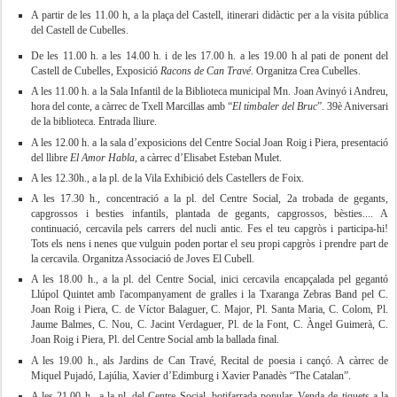
A partir de les 11.00 h, a la plaça del Castell, itinerari didàctic per a la visita pública
del Castell de Cubelles.
De les 11.00 h. a les 14.00 h. i de les 17.00 h. a les 19.00 h al pati de ponent del
Castell de Cubelles, Exposició
Racons de Can Travé
. Organitza Crea Cubelles.
A les 11.00 h. a la Sala Infantil de la Biblioteca municipal Mn. Joan Avinyó i Andreu,
hora del conte, a càrrec de Txell Marcillas amb “
El timbaler del Bruc
”. 39è Aniversari
de la biblioteca. Entrada lliure.
A les 12.00 h. a la sala d’exposicions del Centre Social Joan Roig i Piera, presentació
del llibre
El Amor Habla
, a càrrec d’Elisabet Esteban Mulet.
A les 12.30h., a la pl. de la Vila Exhibició dels Castellers de Foix.
A les 17.30 h., concentració a la pl. del Centre Social, 2a trobada de gegants,
capgrossos i besties infantils, plantada de gegants, capgrossos, bèsties.... A
continuació, cercavila pels carrers del nucli antic. Fes el teu capgròs i participa-hi!
Tots els nens i nenes que vulguin poden portar el seu propi capgròs i prendre part de
la cercavila. Organitza Associació de Joves El Cubell.
A les 18.00 h., a la pl. del Centre Social, inici cercavila encapçalada pel gegantó
Llúpol Quintet amb l'acompanyament de gralles i la Txaranga Zebras Band pel C.
Joan Roig i Piera, C. de Víctor Balaguer, C. Major, Pl. Santa Maria, C. Colom, Pl.
Jaume Balmes, C. Nou, C. Jacint Verdaguer, Pl. de la Font, C. Àngel Guimerà, C.
Joan Roig i Piera, Pl. del Centre Social amb la ballada final.
A les 19.00 h., als Jardins de Can Travé, Recital de poesia i cançó. A càrrec de
Miquel Pujadó, Lajúlia, Xavier d’Edimburg i Xavier Panadès “The Catalan”.
A les 21.00 h., a la pl. del Centre Social, botifarrada popular. Venda de tiquets a la