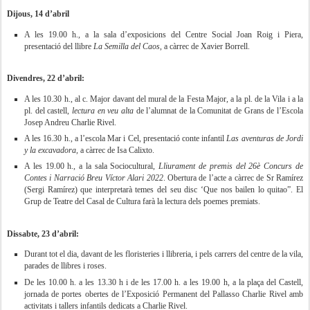
Dijous, 14 d’abril
A les 19.00 h., a la sala d’exposicions del Centre Social Joan Roig i Piera,
presentació del llibre
La Semilla del Caos
, a càrrec de Xavier Borrell.
Divendres, 22 d’abril:
A les 10.30 h., al c. Major davant del mural de la Festa Major, a la pl. de la Vila i a la
pl. del castell,
lectura en veu alta
de l’alumnat de la Comunitat de Grans de l’Escola
Josep Andreu Charlie Rivel.
A les 16.30 h., a l’escola Mar i Cel, presentació conte infantil
Las aventuras de Jordi
y la excavadora,
a càrrec de Isa Calixto.
A les 19.00 h., a la sala Sociocultural,
Lliurament de premis del 26è Concurs de
Contes i Narració Breu Víctor Alari 2022
. Obertura de l’acte a càrrec de Sr Ramírez
(Sergi Ramírez) que interpretarà temes del seu disc ‘Que nos bailen lo quitao”. El
Grup de Teatre del Casal de Cultura farà la lectura dels poemes premiats.
Dissabte, 23 d’abril:
Durant tot el dia, davant de les floristeries i llibreria, i pels carrers del centre de la vila,
parades de llibres i roses.
De les 10.00 h. a les 13.30 h
i de les 17.00 h. a les 19.00 h
, a la plaça del Castell,
jornada de portes obertes de l’Exposició Permanent del Pallasso Charlie Rivel amb
activitats i tallers infantils dedicats a Charlie Rivel.