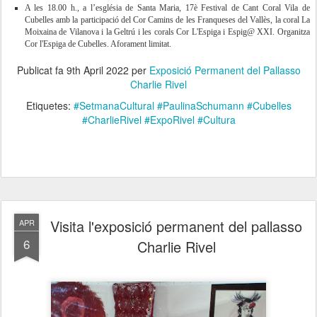
A les 18.00 h., a l’església de Santa Maria, 17è Festival de Cant Coral Vila de
Cubelles amb la participació del Cor Camins de les Franqueses del Vallès, la coral La
Moixaina de Vilanova i la Geltrú i les corals Cor L'Espiga i Espig@ XXI. Organitza
Cor l'Espiga de Cubelles. Aforament limitat.
Publicat fa
9th April 2022
per
Exposició Permanent del Pallasso
Charlie Rivel
Etiquetes:
#SetmanaCultural #PaulinaSchumann #Cubelles
#CharlieRivel #ExpoRivel #Cultura
Visita l'exposició permanent del pallasso
APR
6
Charlie Rivel