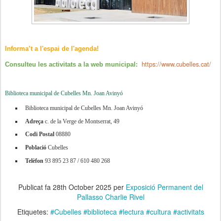
Informa’t a l'espai de l'agenda!
https://www.cubelles.cat/
Consulteu les activitats a la web municipal:
Biblioteca municipal de Cubelles Mn. Joan Avinyó
Biblioteca municipal de Cubelles Mn. Joan Avinyó
Adreça
c. de la Verge de Montserrat, 49
Codi Postal
08880
Població
Cubelles
Telèfon
93 895 23 87 / 610 480 268
Publicat fa
28th October 2025
per
Exposició Permanent del
Pallasso Charlie Rivel
Etiquetes:
#Cubelles #biblioteca #lectura #cultura #activitats