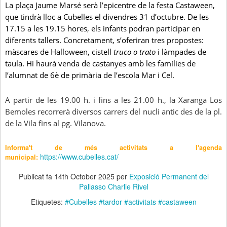
La plaça Jaume Marsé serà l’epicentre de la festa Castaween,
que tindrà lloc a Cubelles el divendres 31 d’octubre. De les
17.15 a les 19.15 hores, els infants podran participar en
diferents tallers. Concretament, s’oferiran tres propostes:
màscares de Halloween, cistell
truco o trato
i làmpades de
taula. Hi haurà venda de castanyes amb les famílies de
l’alumnat de 6è de primària de l’escola Mar i Cel.
A partir de les 19.00 h. i fins a les 21.00 h., la Xaranga Los
Bemoles recorrerà diversos carrers del nucli antic des de la pl.
de la Vila fins al pg. Vilanova.
Informa't de més activitats a l'agenda
https://www.cubelles.cat/
municipal:
Publicat fa
14th October 2025
per
Exposició Permanent del
Pallasso Charlie Rivel
Etiquetes:
#Cubelles #tardor #activitats #castaween