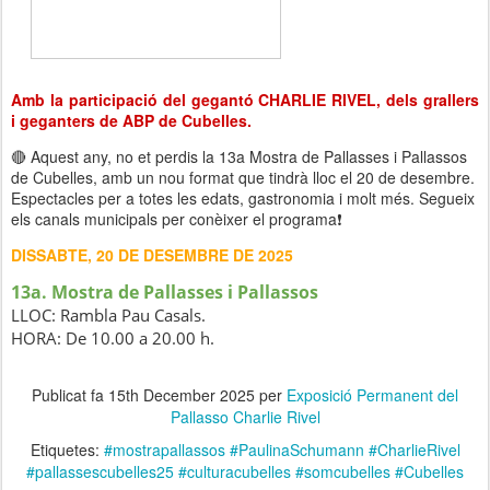
Amb la participació del gegantó CHARLIE RIVEL, dels grallers
i geganters de ABP de Cubelles.
🔴 Aquest any, no et perdis la 13a Mostra de Pallasses i Pallassos
de Cubelles, amb un nou format que tindrà lloc el 20 de desembre.
Espectacles per a totes les edats, gastronomia i molt més. Segueix
els canals municipals per conèixer el programa❗
DISSABTE, 20 DE DESEMBRE DE 2025
13a. Mostra de Pallasses i Pallassos
LLOC: Rambla Pau Casals.
HORA: De 10.00 a 20.00 h.
Publicat fa
15th December 2025
per
Exposició Permanent del
Pallasso Charlie Rivel
Etiquetes:
#mostrapallassos #PaulinaSchumann #CharlieRivel
#pallassescubelles25 #culturacubelles #somcubelles #Cubelles