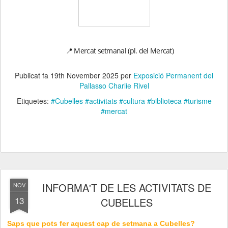
📍 Mercat setmanal (pl. del Mercat)
Publicat fa
19th November 2025
per
Exposició Permanent del
Pallasso Charlie Rivel
Etiquetes:
#Cubelles #activitats #cultura #biblioteca #turisme
#mercat
INFORMA'T DE LES ACTIVITATS DE
NOV
13
CUBELLES
Saps que pots fer aquest cap de setmana a Cubelles?