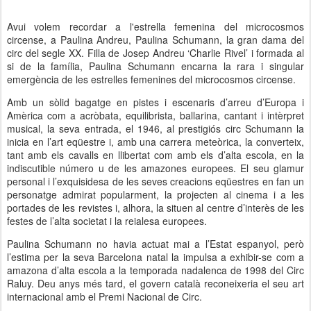
Avui volem recordar a l'estrella femenina del microcosmos
circense, a Paulina Andreu, Paulina Schumann, la gran dama del
circ del segle XX. Filla de Josep Andreu ‘Charlie Rivel’ i formada al
si de la família, Paulina Schumann encarna la rara i singular
emergència de les estrelles femenines del microcosmos circense.
Amb un sòlid bagatge en pistes i escenaris d’arreu d’Europa i
Amèrica com a acròbata, equilibrista, ballarina, cantant i intèrpret
musical, la seva entrada, el 1946, al prestigiós circ Schumann la
inicia en l’art eqüestre i, amb una carrera meteòrica, la converteix,
tant amb els cavalls en llibertat com amb els d’alta escola, en la
indiscutible número u de les amazones europees. El seu glamur
personal i l’exquisidesa de les seves creacions eqüestres en fan un
personatge admirat popularment, la projecten al cinema i a les
portades de les revistes i, alhora, la situen al centre d’interès de les
festes de l’alta societat i la reialesa europees.
Paulina Schumann no havia actuat mai a l’Estat espanyol, però
l’estima per la seva Barcelona natal la impulsa a exhibir-se com a
amazona d’alta escola a la temporada nadalenca de 1998 del Circ
Raluy. Deu anys més tard, el govern català reconeixeria el seu art
internacional amb el Premi Nacional de Circ.