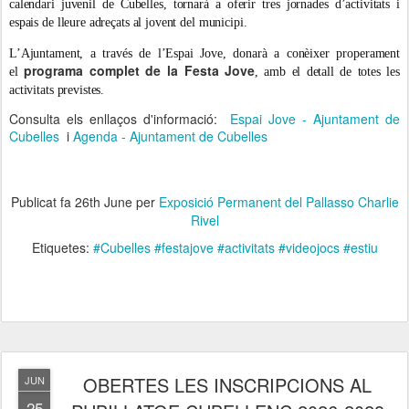
calendari juvenil de Cubelles, tornarà a oferir tres jornades d’activitats i
espais de lleure adreçats al jovent del municipi.
L’Ajuntament, a través de l’Espai Jove, donarà a conèixer properament
programa complet de la Festa Jove
el
, amb el detall de totes les
activitats previstes.
Consulta els enllaços d'informació:
Espai Jove - Ajuntament de
Cubelles
i
Agenda - Ajuntament de Cubelles
Publicat fa
26th June
per
Exposició Permanent del Pallasso Charlie
Rivel
Etiquetes:
#Cubelles #festajove #activitats #videojocs #estiu
OBERTES LES INSCRIPCIONS AL
JUN
25