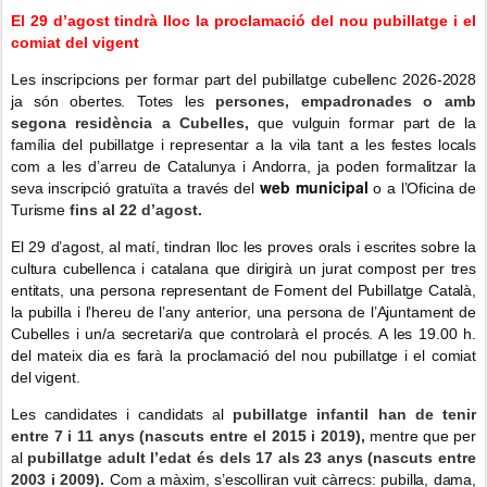
El 29 d’agost tindrà lloc la proclamació del nou pubillatge i el
comiat del vigent
Les inscripcions per formar part del pubillatge cubellenc 2026-2028
ja són obertes. Totes les
persones, empadronades o amb
segona residència a Cubelles,
que vulguin formar part de la
família del pubillatge i representar a la vila tant a les festes locals
com a les d’arreu de Catalunya i Andorra, ja poden formalitzar la
web municipal
seva inscripció gratuïta a través del
o a l’Oficina de
Turisme
fins al 22 d’agost.
El 29 d’agost, al matí, tindran lloc les proves orals i escrites sobre la
cultura cubellenca i catalana que dirigirà un jurat compost per tres
entitats, una persona representant de Foment del Pubillatge Català,
la pubilla i l’hereu de l’any anterior, una persona de l’Ajuntament de
Cubelles i un/a secretari/a que controlarà el procés. A les 19.00 h.
del mateix dia es farà la proclamació del nou pubillatge i el comiat
del vigent.
Les candidates i candidats al
pubillatge infantil han de tenir
entre 7 i 11 anys (nascuts entre el 2015 i 2019),
mentre que per
al
pubillatge adult l’edat és dels 17 als 23 anys (nascuts entre
2003 i 2009).
Com a màxim, s’escolliran vuit càrrecs: pubilla, dama,