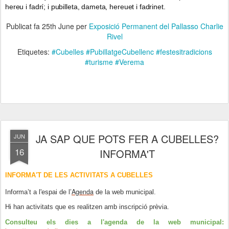
hereu i fadrí; i pubilleta, dameta, hereuet i fadrinet.
Publicat fa
25th June
per
Exposició Permanent del Pallasso Charlie
Rivel
Etiquetes:
#Cubelles #PubillatgeCubellenc #festesitradicions
#turisme #Verema
JA SAP QUE POTS FER A CUBELLES?
JUN
16
INFORMA'T
INFORMA'T DE LES ACTIVITATS A CUBELLES
Agenda
Informa’t a l'espai de l’
de la web municipal.
Hi han activitats que es realitzen amb inscripció prèvia.
Consulteu els dies a l'agenda de la web municipal: