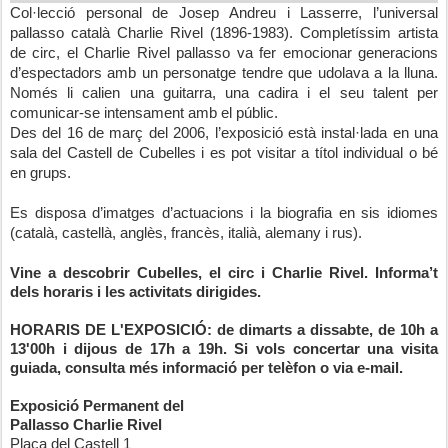
Col·lecció personal de
Josep Andreu
i Lasserre, l’universal
pallasso català Charlie Rivel (1896-1983). Completíssim artista
de circ, el Charlie Rivel pallasso va fer emocionar generacions
d’espectadors amb un personatge tendre que udolava a la lluna.
Només li calien una guitarra, una cadira i el seu talent per
comunicar-se intensament amb el públic.
Des del 16 de març del 2006, l’exposició està instal·lada en una
sala del
Castell de Cubelles
i es pot visitar a títol individual o bé
en grups.
Es disposa d’imatges d’actuacions i la biografia en sis idiomes
(català, castellà, anglès, francès, italià, alemany i rus).
Vine a descobrir Cubelles, el circ i Charlie Rivel. Informa’t
dels horaris i les activitats dirigides.
HORARIS DE L'EXPOSICIÓ:
de dimarts a dissabte, de 10h a
13'00h i dijous de 17h a 19h. Si vols concertar una visita
guiada, consulta més informació per telèfon o via e-mail.
Exposició Permanent del
Pallasso
Charlie Rivel
Plaça del Castell 1