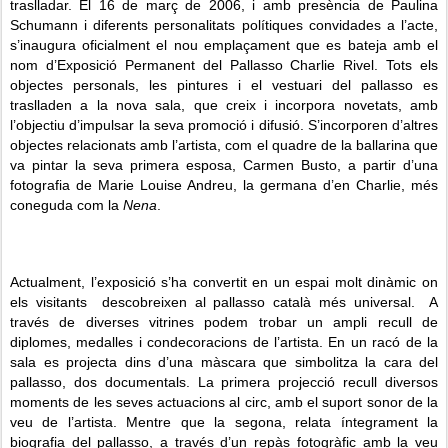
traslladar. El 16 de març de 2006, i amb presència de Paulina
Schumann i diferents personalitats polítiques convidades a l’acte,
s’inaugura oficialment el nou emplaçament que es bateja amb el
nom d’Exposició Permanent del Pallasso Charlie Rivel. Tots els
objectes personals, les pintures i el vestuari del pallasso es
traslladen a la nova sala, que creix i incorpora novetats, amb
l’objectiu d’impulsar la seva promoció i difusió. S’incorporen d’altres
objectes relacionats amb l’artista, com el quadre de la ballarina que
va pintar la seva primera esposa, Carmen Busto, a partir d’una
fotografia de Marie Louise Andreu, la germana d’en Charlie, més
coneguda com la
Nena
.
Actualment, l’exposició s’ha convertit en un espai molt dinàmic on
els visitants descobreixen al pallasso català més universal. A
través de diverses vitrines podem trobar un ampli recull de
diplomes, medalles i condecoracions de l’artista. En un racó de la
sala es projecta dins d’una màscara que simbolitza la cara del
pallasso, dos documentals. La primera projecció recull diversos
moments de les seves actuacions al circ, amb el suport sonor de la
veu de l’artista. Mentre que la segona, relata íntegrament la
biografia del pallasso, a través d’un repàs fotogràfic amb la veu