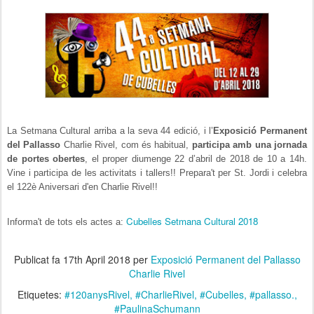
La Setmana Cultural arriba a la seva 44 edició, i l’
Exposició Permanent
del Pallasso
Charlie Rivel, com és habitual,
participa amb una jornada
de portes obertes
, el proper diumenge 22 d’abril de 2018 de 10 a 14h.
Vine i participa de les activitats i tallers!! Prepara't per St. Jordi i celebra
el 122è Aniversari d'en Charlie Rivel!!
Cubelles Setmana Cultural 2018
Informa't de tots els actes a:
Publicat fa
17th April 2018
per
Exposició Permanent del Pallasso
Charlie Rivel
Etiquetes:
#120anysRivel
#CharlieRivel
#Cubelles
#pallasso.
#PaulinaSchumann