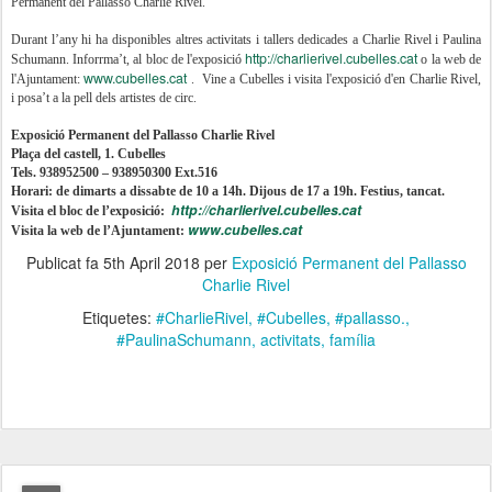
Permanent del Pallasso Charlie Rivel.
Durant l’any hi ha disponibles altres activitats i tallers dedicades a Charlie Rivel i Paulina
http://charlierivel.cubelles.cat
Schumann. Inforrma’t, al bloc de l'exposició
o la web de
www.cubelles.cat
l'Ajuntament:
. Vine a Cubelles i visita l'exposició d'en Charlie Rivel,
i posa’t a la pell dels artistes de circ.
Exposició Permanent del Pallasso Charlie Rivel
Plaça del castell, 1. Cubelles
Tels. 938952500 – 938950300 Ext.516
Horari: de dimarts a dissabte de 10 a 14h. Dijous de 17 a 19h. Festius, tancat.
http://charlierivel.cubelles.cat
Visita el bloc de l’exposició:
www.cubelles.cat
Visi
ta la web d
e l’Ajuntament:
Publicat fa
5th April 2018
per
Exposició Permanent del Pallasso
Charlie Rivel
Etiquetes:
#CharlieRivel
#Cubelles
#pallasso.
#PaulinaSchumann
activitats
família