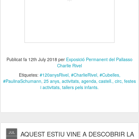
Publicat fa
12th July 2018
per
Exposició Permanent del Pallasso
Charlie Rivel
Etiquetes:
#120anysRivel
#CharlieRivel
#Cubelles
#PaulinaSchumann
25 anys
activitats
agenda
castell.
circ
festes
i activitats
tallers pels infants.
AQUEST ESTIU VINE A DESCOBRIR LA
JUL