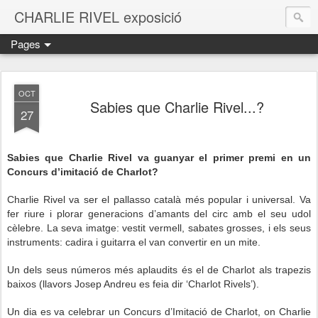
CHARLIE RIVEL exposició
Pages
OCT
Sabies que Charlie Rivel...?
27
Sabies que Charlie Rivel va guanyar el primer premi en un
Concurs d’imitació de Charlot?
Charlie Rivel va ser el pallasso català més popular i universal. Va
fer riure i plorar generacions d’amants
del circ
amb el seu udol
cèlebre. La seva imatge: vestit vermell, sabates grosses, i els seus
instruments: cadira i guitarra el van convertir en un mite.
Un dels seus números més aplaudits és el de Charlot als trapezis
baixos (llavors
Josep Andreu
es feia dir ‘Charlot Rivels’).
Un dia es va celebrar un Concurs d’Imitació de Charlot, on Charlie