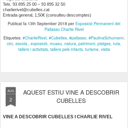
Tels. 93 895 25 00 – 93 895 32 50
charlierivel@cubelles.cat
Entrada general, 1,50€ (consulteu descomptes)
Publicat fa
13th September 2018
per
Exposició Permanent del
Pallasso Charlie Rivel
Etiquetes:
#CharlieRivel
#Cubelles
#pallasso
#PaulinaSchumann
circ
escola.
exposició
museu
natura
patrimoni
platges
ruta
tallers i activitats
tallers pels infants
turisme
visita
AQUEST ESTIU VINE A DESCOBRIR
AUG
2
CUBELLES
VINE A DESCOBRIR CUBELLES I CHARLIE RIVEL