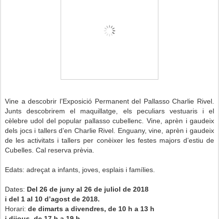
Vine a descobrir l’Exposició Permanent del Pallasso Charlie Rivel.
Junts descobrirem el maquillatge, els peculiars vestuaris i el
cèlebre udol del popular pallasso cubellenc. Vine, aprèn i gaudeix
dels jocs i tallers d’en Charlie Rivel. Enguany, vine, aprèn i gaudeix
de les activitats i tallers per conèixer les festes majors d’estiu de
Cubelles. Cal reserva prèvia.
Edats: adreçat a infants, joves, esplais i famílies.
Dates:
Del 26 de juny al 26 de juliol de 2018
i del 1 al 10 d’agost de 2018.
Horari:
de dimarts a divendres, de 10 h a 13 h
i dijous, de 17 h a 19 h.