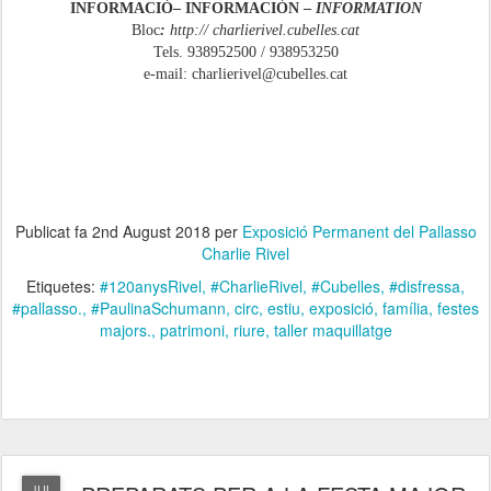
INFORMACIÓ– INFORMACIÓN –
INFORMATION
Bloc
:
http:// charlierivel.cubelles.cat
Tels. 938952500 / 938953250
e-mail: charlierivel@cubelles.cat
Publicat fa
2nd August 2018
per
Exposició Permanent del Pallasso
Charlie Rivel
Etiquetes:
#120anysRivel
#CharlieRivel
#Cubelles
#disfressa
#pallasso.
#PaulinaSchumann
circ
estiu
exposició
família
festes
majors.
patrimoni
riure
taller maquillatge
JUL