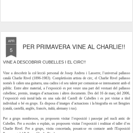
APR
PER PRIMAVERA VINE AL CHARLIE!!
5
VINE A DESCOBRIR CUBELLES I EL CIRC!!
Vine a descobrir la col·lecció personal de Josep Andreu i Lasserre, l’universal pallasso
català Charlie Rivel (1896-1983). Completíssim artista de circ, el Charlie Rivel pallasso
només li calien una guitarra, una cadira i el seu talent per comunicar-se intensament amb el
públic. Entre altre material, a l’exposició es pot veure una part del vestuari del pallasso
cubellenc, premis, imatges d’actuacions i altres documents. Des del 16 de març del 2006,
l’exposició està instal·lada en una sala del Castell de Cubelles i es pot visitar a títol
individual o bé en grups. Es disposa d’imatges d’actuacions i la biografia en set llengües
(català, castellà, anglès, francès, italià, alemany i rus).
Per a grups nombrosos, us proposem visitar l’exposició i passejar pel nucli antic de
Cubelles. Per a escoles o esplais, us proposem visitar l’exposició i realitzar el taller d’en
Charlie Rivel. Per a grups, visita concertada, posant-se en contacte amb l'Exposició