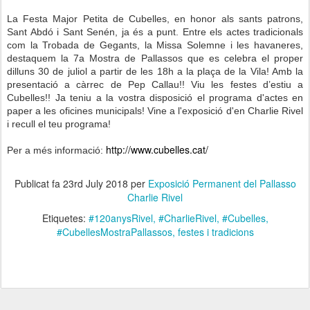
La Festa Major Petita de Cubelles, en honor als sants patrons,
Sant Abdó i Sant Senén, ja és a punt. Entre els actes tradicionals
com la Trobada de Gegants, la Missa Solemne i les havaneres,
destaquem la 7a Mostra de Pallassos que es celebra el proper
dilluns 30 de juliol a partir de les 18h a la plaça de la Vila! Amb la
presentació a càrrec de Pep Callau!! Viu les festes d’estiu a
Cubelles!! Ja teniu a la vostra disposició el programa d'actes en
paper a les oficines municipals! Vine a l'exposició d'en Charlie Rivel
i recull el teu programa!
http://www.cubelles.cat/
Per a més informació:
Publicat fa
23rd July 2018
per
Exposició Permanent del Pallasso
Charlie Rivel
Etiquetes:
#120anysRivel
#CharlieRivel
#Cubelles
#CubellesMostraPallassos
festes i tradicions