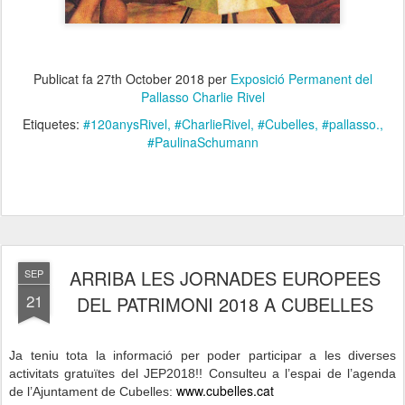
Publicat fa
27th October 2018
per
Exposició Permanent del
Pallasso Charlie Rivel
Etiquetes:
#120anysRivel
#CharlieRivel
#Cubelles
#pallasso.
#PaulinaSchumann
ARRIBA LES JORNADES EUROPEES
SEP
21
DEL PATRIMONI 2018 A CUBELLES
Ja teniu tota la informació per poder participar a les diverses
activitats gratuïtes del JEP2018!! Consulteu a l’espai de l’agenda
www.cubelles.cat
de l’Ajuntament de Cubelles: