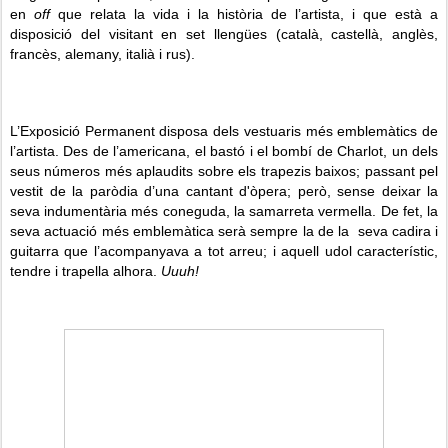
en
off
que relata la vida i la història de l’artista, i que està a
disposició del visitant en set llengües (català, castellà, anglès,
francès, alemany, italià i rus).
L’Exposició Permanent disposa dels vestuaris més emblemàtics de
l’artista. Des de l’americana, el bastó i el bombí de Charlot, un dels
seus números més aplaudits sobre els trapezis baixos; passant pel
vestit de la paròdia d’una cantant d'òpera; però, sense deixar la
seva indumentària més coneguda, la samarreta vermella. De fet, la
seva actuació més emblemàtica serà sempre la de la seva cadira i
guitarra que l’acompanyava a tot arreu; i aquell udol característic,
tendre i trapella alhora.
Uuuh!