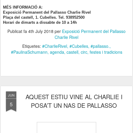
MÉS INFORMACIÓ A:
Exposició Permanent del Pallasso Charlie Rivel
Plaça del castell, 1. Cubelles. Tel. 938952500
Horari de dimarts a dissabte de 10 a 14h
Publicat fa
4th July 2018
per
Exposició Permanent del Pallasso
Charlie Rivel
Etiquetes:
#CharlieRivel
#Cubelles
#pallasso.
#PaulinaSchumann
agenda
castell
circ
festes i tradicions
AQUEST ESTIU VINE AL CHARLIE I
JUN
5
POSA’T UN NAS DE PALLASSO