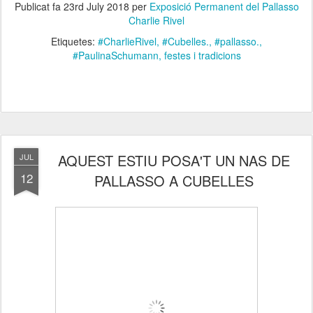
Publicat fa
23rd July 2018
per
Exposició Permanent del Pallasso
Charlie Rivel
Etiquetes:
#CharlieRivel
#Cubelles.
#pallasso.
#PaulinaSchumann
festes i tradicions
AQUEST ESTIU POSA'T UN NAS DE
JUL
12
PALLASSO A CUBELLES