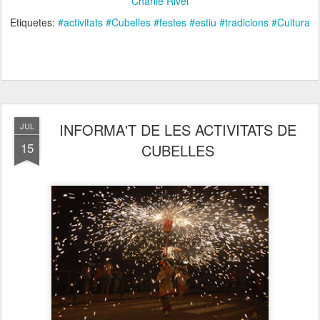
Charlie Rivel
Etiquetes:
#activitats #Cubelles #festes #estiu #tradicions #Cultura
INFORMA'T DE LES ACTIVITATS DE
JUL
15
CUBELLES