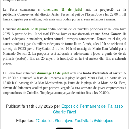
La Festa començarà el
divendres 11 de juliol
amb la
projecció de la
pel·lícula
Campeones
, del director Javier Fesser, al pati de l’Espai Jove a les 22.00 h. HI
haurà crispetes per a tothom, i els assistents poden portar el seus refrescos i menjar.
L’endemà
dissabte 12 de juliol
tindrà lloc una de les novetats principals de la Festa Jove
2025. A partir de les 10 del matí l’Espai Jove es transformarà en una
Zona Gamer
. Hi
haurà videojocs, simuladors, realitat virtual i tornejos competitius. Durant tot el dia, els
usuaris podran jugar als millors videojocs de forma lliure. A més, a les 10 h se celebrarà el
torneig de FC25 per a PlayStation 5 i a les 16 h el torneig de Mario Kart World per a
Nintendo Switch 2. La proposta està adreçada a adolescents i joves a partir de 6è de
primària (acabat) i fins als 25 anys, i la inscripció es farà el mateix dia, fins a exhaurir
places.
La Festa Jove culminarà
diumenge 13 de juliol
amb una
tarda d’activitats al carrer.
A
les 16.30 h s’iniciarà la festa de l’escuma a la plaça Miquel Martí i Pol, i a partir de les
18.00 h el passeig de la Mar Mediterrània (a l'inici de la platja de la Mota de St. Pere,
davant del búnquer) acollirà per primera vegada la fira artesana de joves emprenedors i
emprenedores de Cubelles. Tot plegat acompanyat de música fins a les 00.00 h.
Publicat fa
11th July 2025
per
Exposició Permanent del Pallasso
Charlie Rivel
Etiquetes:
#Cubelles #festajove #activitats #videojocs