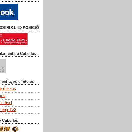
COBRIR L'EXPOSICIÓ
ntament de Cubelles
 -enllaços d'interès
 pallassos
dreu
ie Rivel
_prog.TV3
o Cubelles