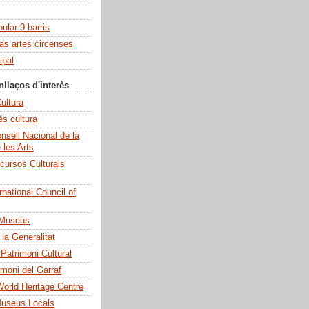
pular 9 barris
las artes circenses
ipal
nllaços d'interès
ultura
és cultura
sell Nacional de la
e les Arts
cursos Culturals
national Council of
 Museus
la Generalitat
 Patrimoni Cultural
imoni del Garraf
rld Heritage Centre
Museus Locals