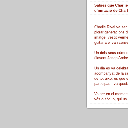
Sabies que Charlie
d’imitació de Char
Charlie Rivel va ser 
plorar generacions d
imatge: vestit verme
guitarra el van conve
Un dels seus número
(llavors Josep Andreu
Un dia es va celebra
acompanyat de la sev
de tot això, és que 
participar. I va queda
Va ser en el moment 
vós o sóc jo, qui us 