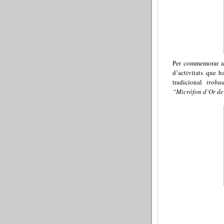
Per commemorar aq
d’activitats que 
tradicional
troba
“Micròfon d’Or de