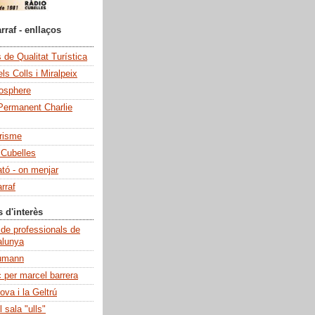
rraf - enllaços
de Qualitat Turística
ls Colls i Miralpeix
iosphere
Permanent Charlie
risme
 Cubelles
ató - on menjar
rraf
s d'interès
 de professionals de
alunya
umann
c per marcel barrera
ova i la Geltrú
 sala "ulls"