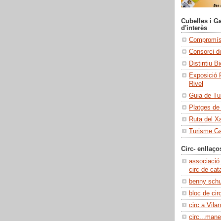
Cubelles i Ga
d'interès
Compromís 
Consorci de
Distintiu B
Exposició 
Rivel
Guia de Tu
Platges de
Ruta del X
Turisme Ga
Circ- enllaço
associació
circ de cat
benny sch
bloc de cir
circ a Vilan
circ...manel