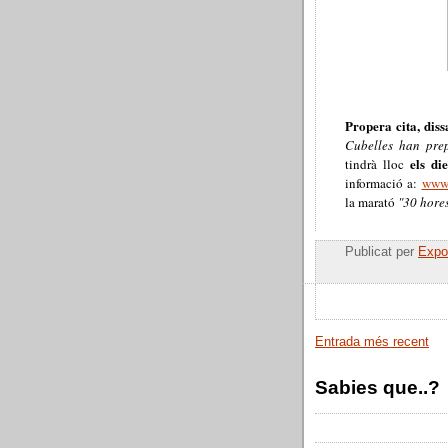
Propera cita, diss
Cubelles han pre
els di
tindrà lloc
informació a:
www.
la marató
"30 hores
Publicat per
Expos
Entrada més recent
Sabies que..?