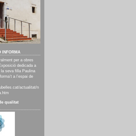
Ó INFORMA
alment per a obres
Exposició dedicada a
 la seva filla Paulina
orma’t a l’espai de
belles.cat/actualitat/n
a.htm
e qualitat