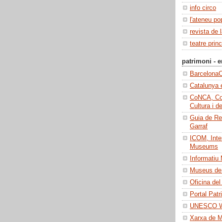
info circo
l'ateneu po
revista de 
teatre princ
patrimoni - e
BarcelonaC
Catalunya 
CoNCA, Con
Cultura i d
Guia de Re
Garraf
ICOM, Inter
Museums
Informatiu
Museus de 
Oficina del
Portal Patr
UNESCO Wo
Xarxa de 