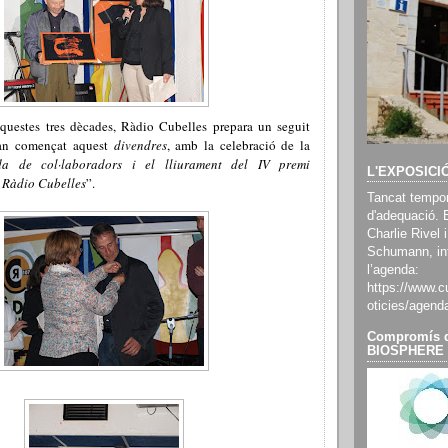
uestes tres dècades, Ràdio Cubelles prepara un seguit
han començat aquest
divendres
, amb la celebració de la
da de col·laboradors i el lliurament del IV premi
L'EXPOSICI
 Ràdio Cubelles
”.
Tancat tempor
d'adequació. 
Charlie Rivel i
Schumann, inf
l’agenda:
https://www.cu
oticies/agend
Compromís d
BIOSPHERE