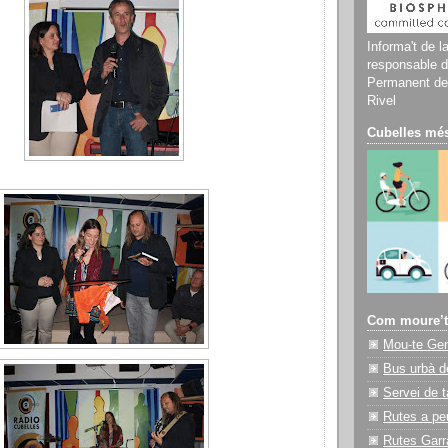
Informa't de l
responsable d
Permanent del
Rivel
Cubelles més
Com moure’t
Mou-te Ge
Bus urbà d
Servei de t
Rutes a pe
Rutes Garr