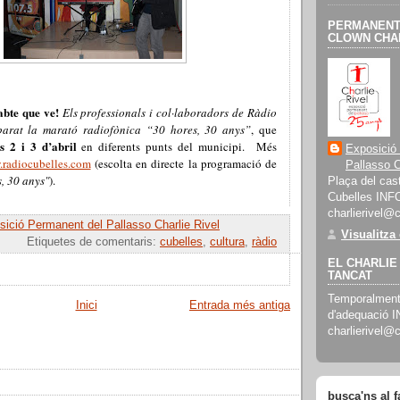
PERMANENT 
CLOWN CHAR
abte que ve!
Els professionals i col·laboradors de Ràdio
parat la marató radiofònica “30 hores, 30 anys”
, que
es 2 i 3 d’abril
en diferents punts del municipi.
Més
Exposició
radiocubelles.com
(escolta en directe la programació de
Pallasso C
, 30 anys"
).
Plaça del cast
Cubelles INF
charlierivel@
ició Permanent del Pallasso Charlie Rivel
Visualitza
Etiquetes de comentaris:
cubelles
,
cultura
,
ràdio
EL CHARLIE 
TANCAT
Temporalment 
Inici
Entrada més antiga
d'adequació 
charlierivel@
busca'ns al 