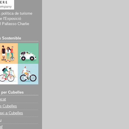
a política de turisme
e l'Exposició
 Pallasso Charlie
 Sostenible
 per Cubelles
ncat
e Cubelles
axi a Cubelles
u
af