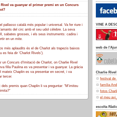
 Rivel va guanyar el primer premi en un Concurs
lot?
VINE A DES
el pallasso català més popular i universal. Va fer riure i
’amants del circ amb el seu udol cèlebre. La seva
ll, sabates grosses, i els seus instruments: cadira i
rtir en un mite.
web de l'Aju
s més aplaudits és el de Charlot als trapezis baixos
 es feia dir ‘Charlot Rivels’).
r un Concurs d’Imitació de Charlot, on Charlie Rivel
a filla Paulina es va presentar i va guanyar. La gràcia
el mateix Chaplin es va presentar en secret, i va
Charlie Rivel
r tercer.
festival de
família An
dels premis quan Chaplin li va preguntar: “M’imiteu
imita?”
fotos Charl
el meu avi
escolta Ràdi