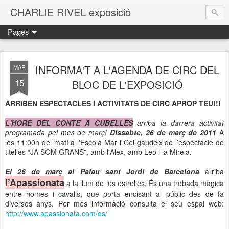
CHARLIE RIVEL exposició
Pages
INFORMA'T A L'AGENDA DE CIRC DEL
MAR
15
BLOC DE L'EXPOSICIÓ
ARRIBEN ESPECTACLES I ACTIVITATS DE CIRC APROP TEU!!!
L'HORE DEL CONTE A CUBELLES
arriba la darrera activitat
programada pel mes de març!
Dissabte, 26 de març de 2011
A
les 11:00h del matí a l'Escola Mar i Cel gaudeix de l’espectacle de
titelles “JA SOM GRANS”, amb l'Alex, amb Leo i la Mireia.
El 26 de març al Palau sant Jordi de Barcelona
arriba
l’Apassionata
a la llum de les estrelles. És una trobada màgica
entre homes i cavalls, que porta encisant al públic des de fa
diversos anys. Per més informació consulta el seu espai web:
http://www.apassionata.com/es/