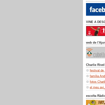
VINE A DES
web de l'Aju
Charlie Rivel
festival de
família An
fotos Charl
el meu avi
escolta Ràdi