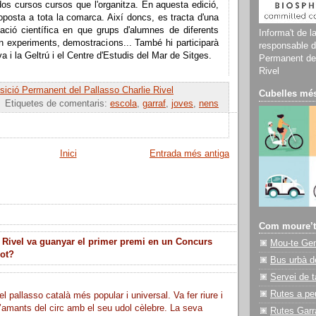
dos cursos cursos que l'organitza. En aquesta edició,
roposta a tota la comarca. Així doncs, es tracta d'una
gació científica en que grups d'alumnes de diferents
Informa't de l
n experiments, demostracions... També hi participarà
responsable d
 i la Geltrú i el Centre d'Estudis del Mar de Sitges.
Permanent del
Rivel
ició Permanent del Pallasso Charlie Rivel
Cubelles més
Etiquetes de comentaris:
escola
,
garraf
,
joves
,
nens
Inici
Entrada més antiga
Com moure’t
 Rivel va guanyar el primer premi en un Concurs
Mou-te Ge
lot?
Bus urbà d
Servei de t
Rutes a pe
el pallasso català més popular i universal. Va fer riure i
’amants del circ amb el seu udol cèlebre. La seva
Rutes Garr