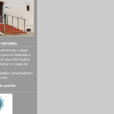
Ó INFORMA
alment per a obres
Exposició dedicada a
 la seva filla Paulina
orma’t a l’espai de
belles.cat/actualitat/n
a.htm
e qualitat