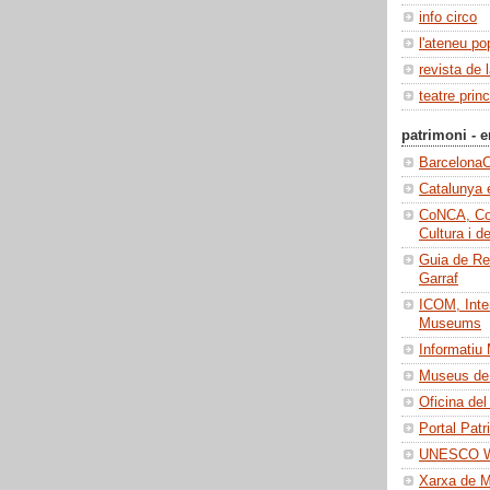
info circo
l'ateneu po
revista de 
teatre princ
patrimoni - e
BarcelonaC
Catalunya 
CoNCA, Con
Cultura i d
Guia de Re
Garraf
ICOM, Inter
Museums
Informatiu
Museus de 
Oficina del
Portal Patr
UNESCO Wo
Xarxa de 