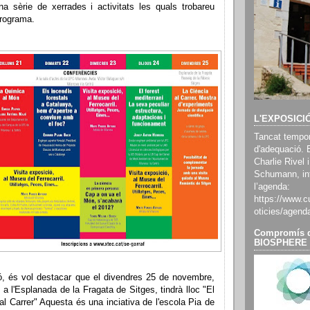
na sèrie de xerrades i activitats les quals trobareu
programa.
L'EXPOSICI
Tancat tempor
d'adequació. 
Charlie Rivel i
Schumann, inf
l’agenda:
https://www.cu
oticies/agend
Compromís d
BIOSPHERE
ó, és vol destacar que el divendres 25 de novembre,
 a l'Esplanada de la Fragata de Sitges, tindrà lloc "El
 al Carrer" Aquesta és una inciativa de l'escola Pia de