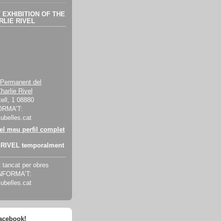
EXHIBITION OF THE
LIE RIVEL
 Permanent del
harlie Rivel
ell, 1 08880
ORMA’T:
cubelles.cat
 el meu perfil complet
RIVEL temporalment
tancat per obres
INFORMA’T:
cubelles.cat
facebook!