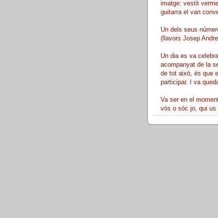
imatge: vestit verme
guitarra el van conve
Un dels seus número
(llavors Josep Andreu
Un dia es va celebra
acompanyat de la sev
de tot això, és que 
participar. I va queda
Va ser en el moment 
vós o sóc jo, qui us 