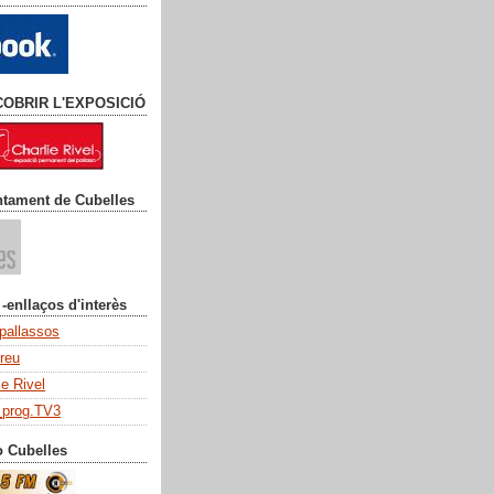
COBRIR L'EXPOSICIÓ
ntament de Cubelles
 -enllaços d'interès
 pallassos
dreu
ie Rivel
_prog.TV3
o Cubelles