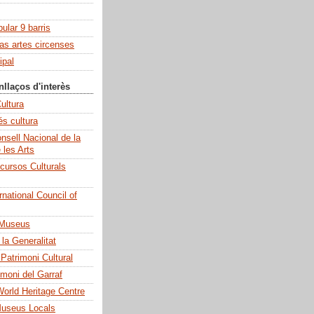
pular 9 barris
las artes circenses
ipal
nllaços d'interès
ultura
és cultura
sell Nacional de la
e les Arts
cursos Culturals
national Council of
 Museus
la Generalitat
 Patrimoni Cultural
imoni del Garraf
rld Heritage Centre
Museus Locals