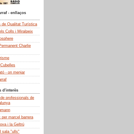
rraf - enllaços
de Qualitat Turística
ls Colls i Miralpeix
iosphere
Permanent Charlie
risme
 Cubelles
ató - on menjar
rraf
s d'interès
 de professionals de
alunya
umann
c per marcel barrera
ova i la Geltrú
 sala "ulls"