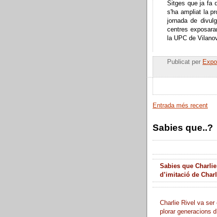
Sitges que ja fa 
s'ha ampliat la p
jornada de divul
centres exposara
la UPC de Vilanova
Publicat per
Expos
Entrada més recent
Sabies que..?
Sabies que Charlie
d’imitació de Char
Charlie Rivel va ser 
plorar generacions d