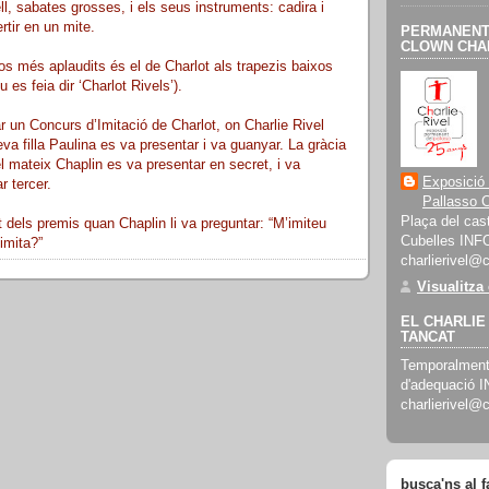
ll, sabates grosses, i els seus instruments: cadira i
rtir en un mite.
PERMANENT 
CLOWN CHAR
s més aplaudits és el de Charlot als trapezis baixos
 es feia dir ‘Charlot Rivels’).
r un Concurs d’Imitació de Charlot, on Charlie Rivel
a filla Paulina es va presentar i va guanyar. La gràcia
el mateix Chaplin es va presentar en secret, i va
Exposició
r tercer.
Pallasso C
Plaça del cast
dels premis quan Chaplin li va preguntar: “M’imiteu
Cubelles INF
imita?”
charlierivel@
Visualitza
EL CHARLIE 
TANCAT
Temporalment 
d'adequació 
charlierivel@
busca'ns al 