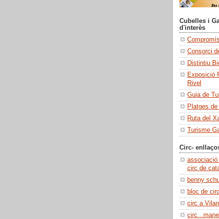
Cubelles i Ga
d'interès
Compromís 
Consorci de
Distintiu B
Exposició 
Rivel
Guia de Tu
Platges de
Ruta del X
Turisme Ga
Circ- enllaço
associació
circ de cat
benny sch
bloc de cir
circ a Vilan
circ...manel