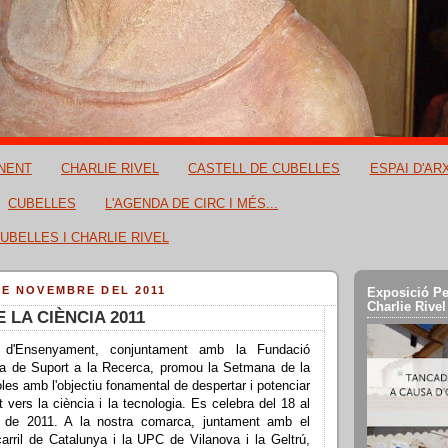
NENT
CHARLIE RIVEL
CASTELL DE CUBELLES
ESPAI D'AR
CUBELLES
L'AGENDA DE CIRC I MÉS...
UBELLES I CHARLIE RIVEL
DE NOVEMBRE DEL 2011
Exposició Pe
Charlie Rivel
 LA CIÈNCIA 2011
 d'Ensenyament, conjuntament amb la Fundació
ana de Suport a la Recerca, promou la Setmana de la
oles amb l'objectiu fonamental de despertar i potenciar
nt vers la ciència i la tecnologia. Es celebra del 18 al
de 2011. A la nostra comarca, juntament amb el
arril de Catalunya i la UPC de Vilanova i la Geltrú,