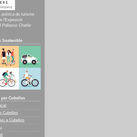
a política de turisme
e l'Exposició
 Pallasso Charlie
 Sostenible
 per Cubelles
ncat
e Cubelles
axi a Cubelles
u
af