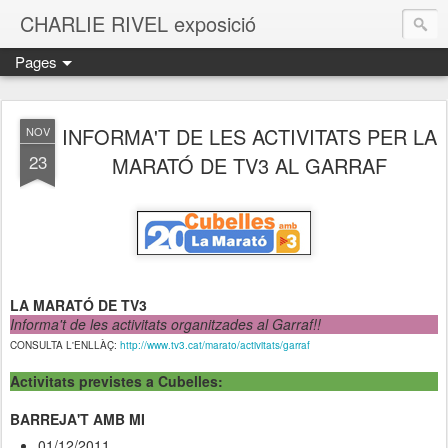
CHARLIE RIVEL exposició
Pages
INFORMA'T DE LES ACTIVITATS PER LA
NOV
23
MARATÓ DE TV3 AL GARRAF
LA MARATÓ DE TV3
Informa't de les activitats organitzades al Garraf!!
CONSULTA L'ENLLÀÇ:
http://www.tv3.cat/marato/activitats/garraf
Activitats previstes a Cubelles:
BARREJA'T AMB MI
01/12/2011