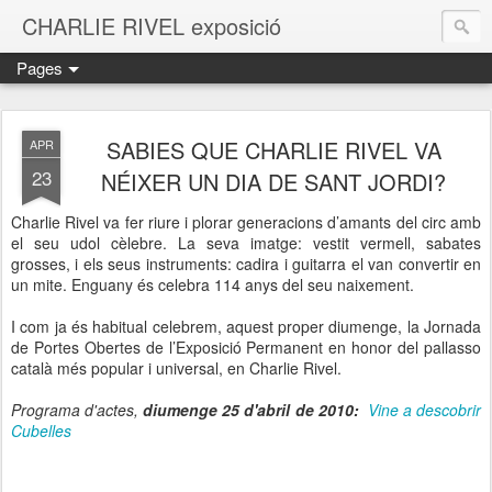
CHARLIE RIVEL exposició
Pages
SABIES QUE CHARLIE RIVEL VA
APR
23
NÉIXER UN DIA DE SANT JORDI?
Charlie Rivel va fer riure i plorar generacions d’amants del circ amb
el seu udol cèlebre. La seva imatge: vestit vermell, sabates
grosses, i els seus instruments: cadira i guitarra el van convertir en
un mite. Enguany és celebra 114 anys del seu naixement.
I com ja és habitual celebrem, aquest proper diumenge, la Jornada
de Portes Obertes de l’Exposició Permanent en honor del pallasso
català més popular i universal, en Charlie Rivel.
Programa d'actes,
diumenge 25 d'abril de 2010:
Vine a descobrir
Cubelles