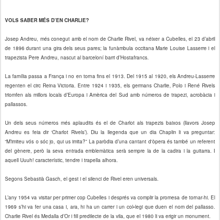
VOLS SABER MÉS D’EN CHARLIE?
Josep Andreu, més conegut amb el nom de Charlie Rivel, va néixer a Cubelles, el 23 d’abril
de 1896 durant una gira dels seus pares; la funàmbula occitana Marie Louise Lasserre i el
trapezista Pere Andreu, nascut al barceloní barri d’Hostafrancs.
La família passa a França i no en torna fins el 1913. Del 1915 al 1920, els Andreu-Lasserre
regenten el circ Reina Victoria. Entre 1924 i 1935, els germans Charlie, Polo i René Rivels
triomfen als millors locals d’Europa i Amèrica del Sud amb números de trapezi, acrobàcia i
pallassos.
Un dels seus números més aplaudits és el de Charlot als trapezis baixos (llavors Josep
Andreu es feia dir ‘Charlot Rivels’). Diu la llegenda que un dia Chaplin li va preguntar:
“M’imiteu vós o sóc jo, qui us imita?” La paròdia d’una cantant d'òpera és també un referent
del gènere, però la seva entrada emblemàtica serà sempre la de la cadira i la guitarra. I
aquell Uuuh! característic, tendre i trapella alhora.
Segons Sebastià Gasch, el gest i el silenci de Rivel eren universals.
L’any 1954 va visitar per primer cop Cubelles i després va complir la promesa de tornar-hi. El
1969 s’hi va fer una casa i, ara, hi ha un carrer i un col•legi que duen el nom del pallasso.
Charlie Rivel és Medalla d’Or i fill predilecte de la vila, que el 1980 li va erigir un monument.