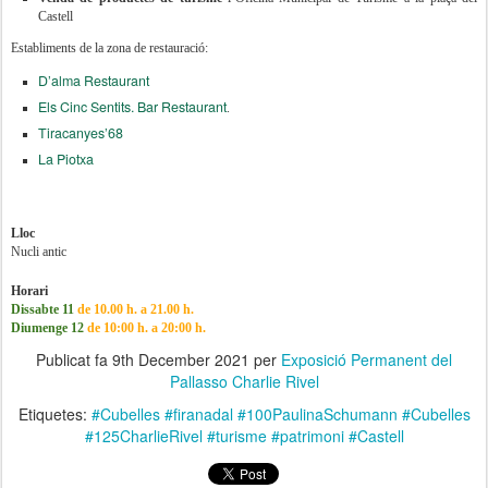
Castell
Establiments de la zona de restauració:
D’alma Restaurant
Els Cinc Sentits. Bar Restaurant
.
Tiracanyes’68
La Piotxa
Lloc
Nucli antic
Horari
Dissabte 11
de 10.00 h. a 21.00 h.
Diumenge 12
de 10:00 h. a 20:00 h.
Publicat fa
9th December 2021
per
Exposició Permanent del
Pallasso Charlie Rivel
Etiquetes:
#Cubelles #firanadal #100PaulinaSchumann #Cubelles
#125CharlieRivel #turisme #patrimoni #Castell