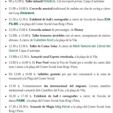
Kids&Us
00 a 12.00 h.
Taller infantil
.
Cal inscripció previa.
Carpa d’activitats
11.00 a 14.00 h.
Cercavila musical
tradicional de nadales en clau de swing a càrrec
Dixieland.
del Grup
EVA
11.30 a 12.30 h.
Exhibició de ball i coreografie
s a càrrec de l'escola de dansa
FILMS
a la plaça del Centre Social Joan Roig i Piera.
12.00 a 13.00 h.
Cercavila animat
de personatges. de
Disney
12.00h a 13.00 h.
Taller
fronteres invisibles
surt al carrer, acompanyats de músics
Cubelles Acull
africans. A càrrec de
a la plaça de la Vila
Medi Natural del Litoral del
12.30 a 13.30 h.
Taller de Cuina Solar
. A càrrec de
Garraf
. Carpa d’activitats
13.00h a 13.30 h.
Actuació coral Espetec retrobada
,
a la plaça de la Vila
13.00 h a 14.00 h. El
Pare Noel
visita la Fira de Nadal per a recollir les cartes dels
nens i nenes a la plaça del Centre Social Joan Roig i Piera.
De 13.00 a 16.00 h. I
nflables gratuïts
per qui faci consumició a la zona de
restauració a la Plaça del Centre Social
13.30 h. Commemoració
dia internacional del migrant.
Lectura manifest
institucional i actuació dels Castellers del Foix, a la plaça de Vila.
16.30 a 17.30 h.
Exhibició de ball i coreografie
s a càrrec de l'escola de
FAME
dansa
a la plaça del Centre Social Joan Roig i Piera.
Mag Kenai
17.30 a 18.30 h.
Actuació de Màgia
a la plaça del Centre Social Joan
Roig i Piera.