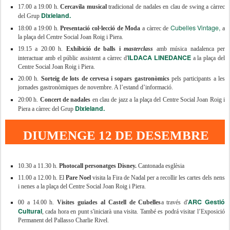
17.00 a 19.00 h.
Cercavila musical
tradicional de nadales en clau de swing a càrrec
Dixieland.
del Grup
Cubelles Vintage,
18:00 a 19:00 h.
Presentació col·lecció de Moda
a càrrec de
a
la plaça del Centre Social Joan Roig i Piera.
19.15 a 20.00 h.
Exhibició de balls i
masterclass
amb música nadalenca per
ILDACA LINEDANCE
interactuar amb el públic assistent a càrrec d'
a la plaça del
Centre Social Joan Roig i Piera.
20.00 h.
Sorteig de lots de cervesa i sopars gastronòmics
pels participants a les
jornades gastronòmiques de novembre. A l’estand d’informació.
20:00 h.
Concert de nadales
en clau de jazz a la plaça del Centre Social Joan Roig i
Dixieland.
Piera a càrrec del Grup
DIUMENGE 12 DE DESEMBRE
10.30 a 11.30 h.
Photocall personatges Disney.
Cantonada esglèsia
11.00 a 12.00 h. El
Pare Noel
visita la Fira de Nadal per a recollir les cartes dels nens
i nenes a la plaça del Centre Social Joan Roig i Piera.
ARC Gestió
00 a 14.00 h.
Visites guiades al Castell de Cubelles
a través d'
Cultural
, cada hora en punt s'iniciarà una visita. També es podrá visitar l’Exposició
Permanent del Pallasso Charlie Rivel.