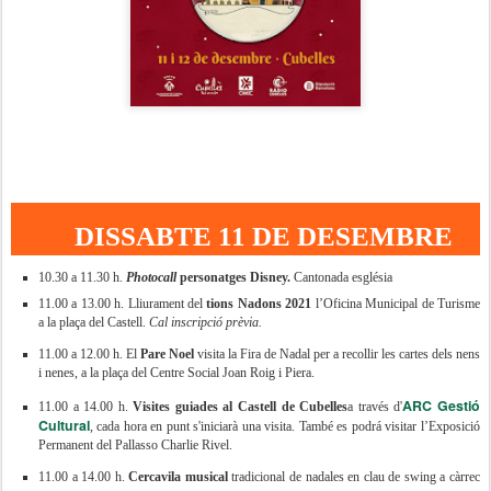
DISSABTE 11 DE DESEMBRE
10.30 a 11.30 h.
Photocall
personatges Disney.
Cantonada església
11.00 a 13.00 h. Lliurament del
tions Nadons 2021
l’Oficina Municipal de Turisme
a la plaça del Castell.
Cal inscripció prèvia.
11.00 a 12.00 h. El
Pare Noel
visita la Fira de Nadal
per a recollir les cartes dels nens
i nenes, a la plaça del Centre Social Joan Roig i Piera.
ARC Gestió
11.00 a 14.00 h.
Visites guiades al Castell de Cubelles
a través d'
Cultural
, cada hora en punt s'iniciarà una visita. També es podrá visitar l’Exposició
Permanent del Pallasso Charlie Rivel.
11.00 a 14.00 h.
Cercavila musical
tradicional de nadales en clau de swing a càrrec