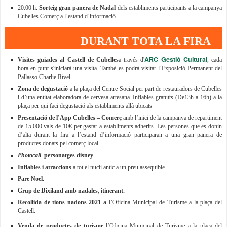
20.00 h
. Sorteig gran panera de Nadal
dels establiments participants a la campanya
Cubelles Comerç a l’estand d’informació.
DURANT TOTA LA FIRA
ARC Gestió Cultural
Visites guiades al Castell de Cubelles
a través d'
, cada
hora en punt s'iniciarà una visita. També es podrá visitar l’Exposició Permanent del
Pallasso Charlie Rivel.
Zona de degustació
a la plaça del Centre Social per part de restauradors de Cubelles
i d’una entitat elaboradora de cervesa artesana. Inflables gratuïts (De13h a 16h) a la
plaça per qui faci degustació als establiments allà ubicats
Presentació de l’App Cubelles – Comerç
amb l’inici de la campanya de repartiment
de 15.000 vals de 10€ per gastar a establiments adherits. Les persones que es donin
d’alta durant la fira a l’estand d’informació participaran a una gran panera de
productes donats pel comerç local.
Photocall
personatges disney
Inflables i atraccions
a tot el nucli antic a un preu assequible.
Pare Noel.
Grup de Dixiland amb nadales, itinerant.
Recollida de tions nadons 2021 a
l’Oficina Municipal de Turisme a la plaça del
Castell.
Venda de productes de turisme
l’Oficina Municipal de Turisme a la plaça del