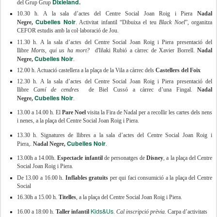
Dixieland.
del Grup Grup
10.30 h. A la sala d’actes del Centre Social Joan Roig i Piera
Nadal
Cubelles Noir
Negre,
. Activitat infantil “Dibuixa el teu
Black Noel
”, organitza
CEFOR estudis amb la col·laboració de Jou.
11.30 h. A la sala d’actes del Centre Social Joan Roig i Piera presentació del
llibre
Morts, qui us ha mort?
d'Iñaki Rubió a càrrec de Xavier Borrell.
Nadal
Cubelles Noir
Negre,
.
12.00 h. Actuació castellera a la plaça de la Vila a càrrec dels
Castellers del Foix
12.30 h. A la sala d’actes del Centre Social Joan Roig i Piera presentació del
llibre
Camí de cendres
de Biel Cussó a càrrec d’una Fingal.
Nadal
Cubelles Noir
Negre,
.
13.00 a 14.00 h. El
Pare Noel
visita la
Fira de Nadal
per a recollir les cartes dels nens
i nenes, a la plaça del Centre Social Joan Roig i Piera.
13.30 h. Signatures de llibres a la sala d’actes del Centre Social Joan Roig i
Cubelles Noir
Piera,.
Nadal Negre,
.
13.00h a 14.00h.
Espectacle infantil
de personatges de
Disney
, a la plaça del Centre
Social Joan Roig i Piera.
De 13.00 a 16.00 h.
Inflables gratuïts
per qui faci consumició a la plaça del Centre
Social
16.30h a 15.00 h.
Titelles
, a la plaça del Centre Social Joan Roig i Piera.
Kids&Us
16.00 a 18:00 h.
Taller infantil
.
Cal inscripció prèvia.
Carpa d’activitats