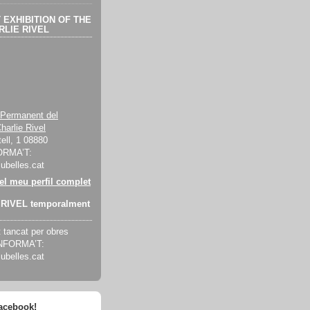
EXHIBITION OF THE
LIE RIVEL
 Permanent del
harlie Rivel
ell, 1 08880
ORMA’T:
cubelles.cat
 el meu perfil complet
RIVEL temporalment
tancat per obres
INFORMA’T:
cubelles.cat
facebook!