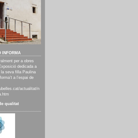
Ó INFORMA
alment per a obres
Exposició dedicada a
 la seva filla Paulina
orma’t a l’espai de
belles.cat/actualitat/n
a.htm
e qualitat