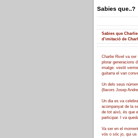
Sabies que..?
Sabies que Charlie
d’imitació de Char
Charlie Rivel va ser 
plorar generacions d
imatge: vestit verme
guitarra el van conve
Un dels seus número
(llavors Josep Andreu
Un dia es va celebra
acompanyat de la sev
de tot això, és que 
participar. I va queda
Va ser en el moment 
vós o sóc jo, qui us 