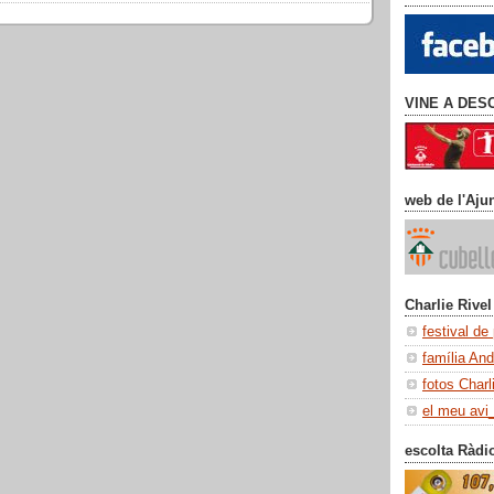
VINE A DES
web de l'Aju
Charlie Rivel
festival de
família An
fotos Charl
el meu avi
escolta Ràdi