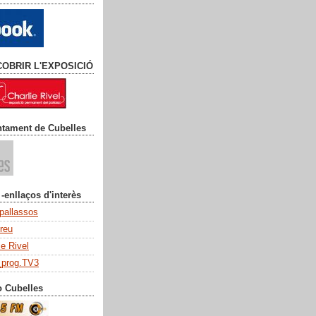
COBRIR L'EXPOSICIÓ
ntament de Cubelles
 -enllaços d'interès
 pallassos
dreu
ie Rivel
_prog.TV3
o Cubelles