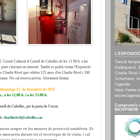
L'EXPOSICI
 Gestió Cultural al Castell de Cubelles de les 11.00 h. a les
Tancat tempor
 punt s'iniciarà un itinerari. També es podrà visitar l'Exposició
d'adequació. 
o Charlie Rivel que celebra 125 anys d'en Charlie Rivel i 100
Charlie Rivel i
mann. No cal reserva prèvia. Aforament limitat.
Schumann, inf
l’agenda:
i diumenge 12 de desembre de 2021
https://www.cu
h., a les 12.00 h. i a les 13.00 h.
oticies/agend
Compromís d
tell de Cubelles, per la porta de l’escut.
BIOSPHERE
ió:
charlierivel@cubelles.cat
itzaran sempre en les mesures de protecció establerta.
Es
la mascareta durant tot el recorregut de la visita, i cal
cacions del personal en tot moment.