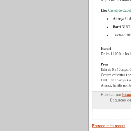
Lloc
:
Castell de Cubel
Adreça
Pl. d
Barri
NUCL
Telèfon
938
Horari
De les 11.00 h. a les 
Preu
Edat de 0 a 16 anys: G
Centres educatius i pr
Edat + de 16 anys 4 a
Aturats, família nomb
Publicat per
Expos
Etiquetes d
Entrada més recent