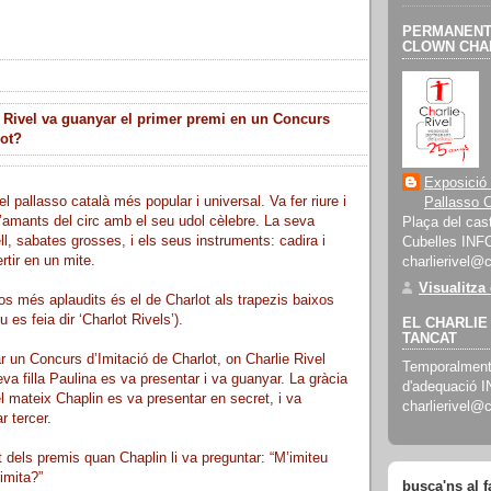
PERMANENT 
CLOWN CHAR
 Rivel va guanyar el primer premi en un Concurs
lot?
Exposició
el pallasso català més popular i universal. Va fer riure i
Pallasso C
’amants del circ amb el seu udol cèlebre. La seva
Plaça del cast
ll, sabates grosses, i els seus instruments: cadira i
Cubelles INF
rtir en un mite.
charlierivel@
Visualitza
s més aplaudits és el de Charlot als trapezis baixos
 es feia dir ‘Charlot Rivels’).
EL CHARLIE 
TANCAT
r un Concurs d’Imitació de Charlot, on Charlie Rivel
Temporalment 
a filla Paulina es va presentar i va guanyar. La gràcia
d'adequació 
el mateix Chaplin es va presentar en secret, i va
charlierivel@
r tercer.
dels premis quan Chaplin li va preguntar: “M’imiteu
imita?”
busca'ns al 