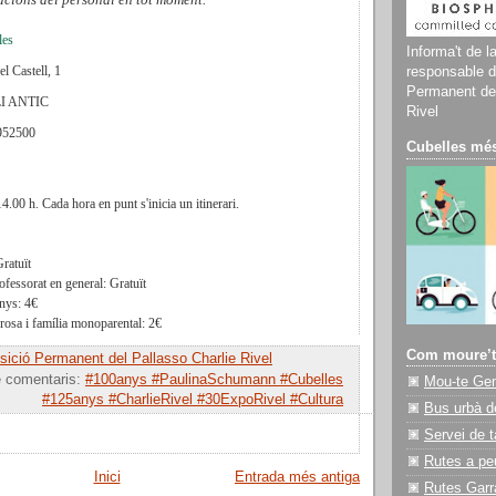
les
Informa't de l
el Castell, 1
responsable d
Permanent del
I ANTIC
Rivel
952500
Cubelles més
14.00 h. Cada hora en punt s'inicia un itinerari.
ratuït
ofessorat en general: Gratuït
nys: 4€
rosa i família monoparental: 2€
Com moure’t
ició Permanent del Pallasso Charlie Rivel
e comentaris:
#100anys #PaulinaSchumann #Cubelles
Mou-te Ge
#125anys #CharlieRivel #30ExpoRivel #Cultura
Bus urbà d
Servei de t
Rutes a pe
Inici
Entrada més antiga
Rutes Garr