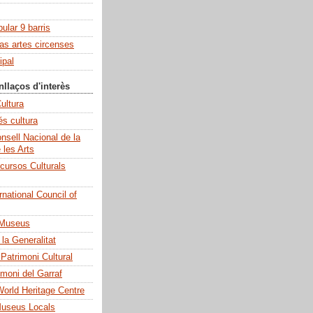
pular 9 barris
las artes circenses
ipal
nllaços d'interès
ultura
és cultura
sell Nacional de la
e les Arts
cursos Culturals
national Council of
 Museus
la Generalitat
 Patrimoni Cultural
imoni del Garraf
rld Heritage Centre
Museus Locals