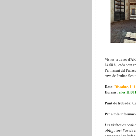
Visites a través d'ARC
14.00 h., cada hora en
Permanent del Pallass
anys de Paulina Schu
Data:
Dissabte, 11 
Horaris:
a les 11.00 
Punt de trobada:
Cas
Per a més informac
Les visites es real
obligatori l'ús de 
respectar les indi