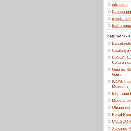
info circo
l'ateneu po
revista de 
teatre princ
patrimoni - e
BarcelonaC
Catalunya 
CoNCA, Con
Cultura i d
Guia de Re
Garraf
ICOM, Inter
Museums
Informatiu
Museus de 
Oficina del
Portal Patr
UNESCO Wo
Xarxa de 