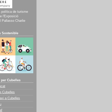
a política de turisme
e l'Exposició
 Pallasso Charlie
 Sostenible
 per Cubelles
ncat
e Cubelles
axi a Cubelles
u
af