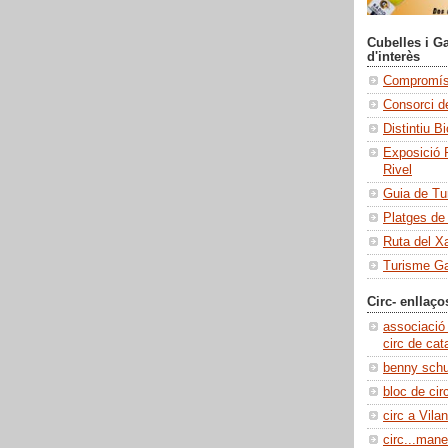
Cubelles i Ga
d'interès
Compromís 
Consorci de
Distintiu B
Exposició 
Rivel
Guia de Tu
Platges de
Ruta del X
Turisme Ga
Circ- enllaço
associació
circ de cat
benny sch
bloc de cir
circ a Vilan
circ...manel