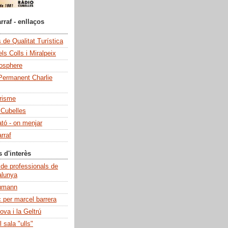
rraf - enllaços
de Qualitat Turística
ls Colls i Miralpeix
iosphere
Permanent Charlie
risme
 Cubelles
ató - on menjar
rraf
s d'interès
 de professionals de
alunya
umann
c per marcel barrera
ova i la Geltrú
 sala "ulls"