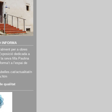
Ó INFORMA
alment per a obres
Exposició dedicada a
 la seva filla Paulina
orma’t a l’espai de
belles.cat/actualitat/n
a.htm
e qualitat