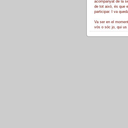
acompanyat de la sev
de tot això, és que 
participar. I va queda
Va ser en el moment 
vós o sóc jo, qui us 