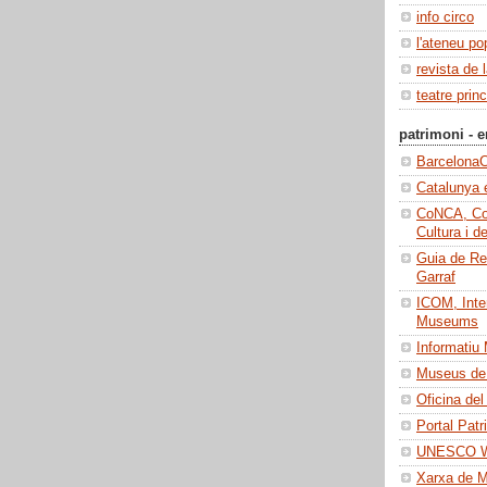
info circo
l'ateneu po
revista de 
teatre princ
patrimoni - e
BarcelonaC
Catalunya 
CoNCA, Con
Cultura i d
Guia de Re
Garraf
ICOM, Inter
Museums
Informatiu
Museus de 
Oficina del
Portal Patr
UNESCO Wo
Xarxa de 