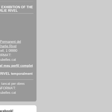
EXHIBITION OF THE
LIE RIVEL
 Permanent del
harlie Rivel
ell, 1 08880
ORMA’T:
cubelles.cat
 el meu perfil complet
RIVEL temporalment
tancat per obres
INFORMA’T:
cubelles.cat
facebook!