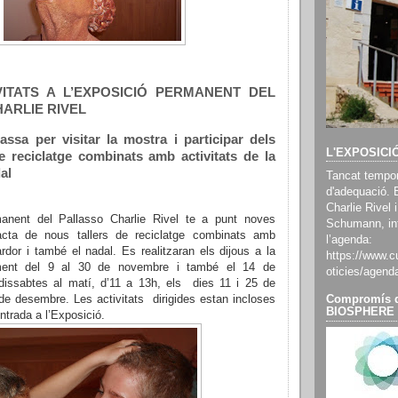
VITATS A L’EXPOSICIÓ PERMANENT DEL
ARLIE RIVEL
ssa per visitar la mostra i participar dels
L'EXPOSICI
e reciclatge combinats amb activitats de la
al
Tancat tempor
d'adequació. 
Charlie Rivel i
manent del Pallasso Charlie Rivel te a punt noves
Schumann, inf
racta de nous tallers de reciclatge combinats amb
l’agenda:
tardor i també el nadal. Es realitzaran els dijous a la
https://www.cu
ament del 9 al 30 de novembre i també el 14 de
oticies/agend
dissabtes al matí, d’11 a 13h, els dies 11 i 25 de
de desembre. Les activitats dirigides estan incloses
Compromís d
BIOSPHERE
ntrada a l’Exposició.