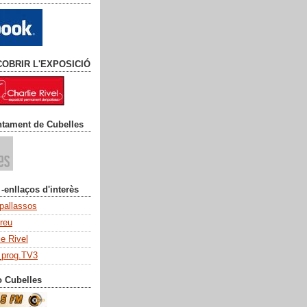
COBRIR L'EXPOSICIÓ
ntament de Cubelles
 -enllaços d'interès
 pallassos
dreu
ie Rivel
_prog.TV3
o Cubelles