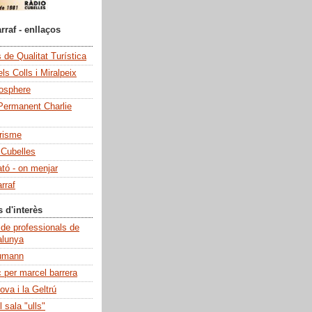
rraf - enllaços
de Qualitat Turística
ls Colls i Miralpeix
iosphere
Permanent Charlie
risme
 Cubelles
ató - on menjar
rraf
s d'interès
 de professionals de
alunya
umann
c per marcel barrera
ova i la Geltrú
 sala "ulls"