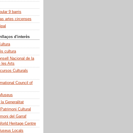
pular 9 barris
las artes circenses
ipal
nllaços d'interès
ultura
és cultura
sell Nacional de la
e les Arts
cursos Culturals
national Council of
 Museus
la Generalitat
 Patrimoni Cultural
imoni del Garraf
rld Heritage Centre
Museus Locals