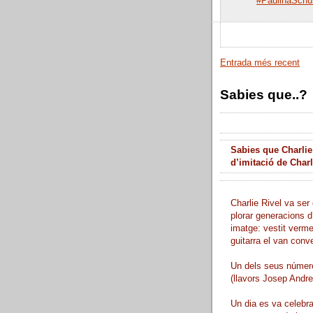
#PaulinaSch
Entrada més recent
Sabies que..?
Sabies que Charlie
d’imitació de Char
Charlie Rivel va ser 
plorar generacions d
imatge: vestit verme
guitarra el van conve
Un dels seus número
(llavors Josep Andreu
Un dia es va celebra