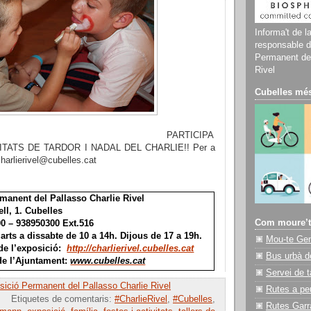
Informa't de l
responsable d
Permanent del
Rivel
Cubelles més
PARTICIPA
ITATS DE TARDOR I NADAL DEL CHARLIE!!
Per a
harlierivel@cubelles.cat
manent del Pallasso Charlie Rivel
ell, 1. Cubelles
Com moure’t
00 – 938950300 Ext.516
arts a dissabte de 10 a 14h. Dijous de 17 a 19h.
Mou-te Ge
 de l’exposició:
http://charlierivel.cubelles.cat
Bus urbà d
 de l’Ajuntament:
www.cubelles.cat
Servei de t
ició Permanent del Pallasso Charlie Rivel
Rutes a pe
Etiquetes de comentaris:
#CharlieRivel
,
#Cubelles
,
Rutes Garr