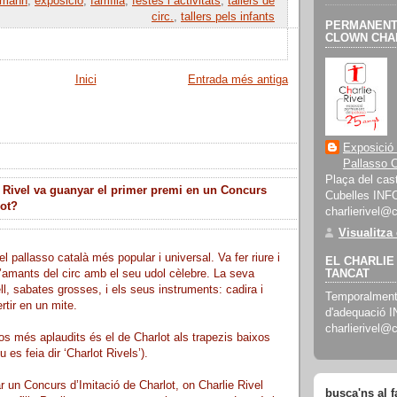
umann
,
exposició
,
família
,
festes i activitats
,
tallers de
circ.
,
tallers pels infants
PERMANENT 
CLOWN CHAR
Inici
Entrada més antiga
Exposició
Pallasso C
Plaça del cast
 Rivel va guanyar el primer premi en un Concurs
Cubelles INF
lot?
charlierivel@
Visualitza
el pallasso català més popular i universal. Va fer riure i
EL CHARLIE 
’amants del circ amb el seu udol cèlebre. La seva
TANCAT
ll, sabates grosses, i els seus instruments: cadira i
Temporalment 
rtir en un mite.
d'adequació 
charlierivel@
s més aplaudits és el de Charlot als trapezis baixos
 es feia dir ‘Charlot Rivels’).
r un Concurs d’Imitació de Charlot, on Charlie Rivel
busca'ns al 