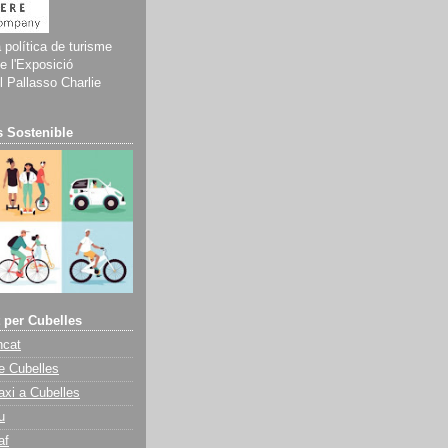
a política de turisme
e l'Exposició
 Pallasso Charlie
 Sostenible
 per Cubelles
ncat
e Cubelles
axi a Cubelles
u
af