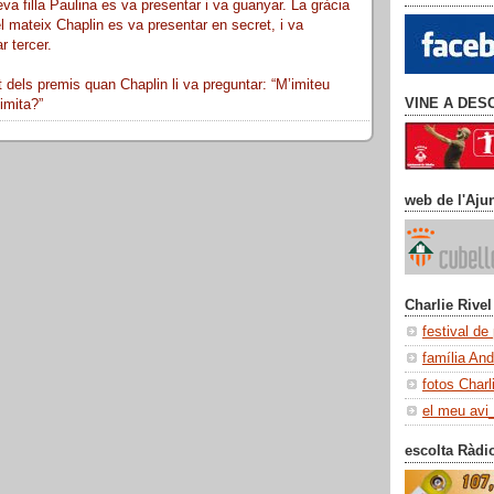
a filla Paulina es va presentar i va guanyar. La gràcia
el mateix Chaplin es va presentar en secret, i va
r tercer.
dels premis quan Chaplin li va preguntar: “M’imiteu
VINE A DES
imita?”
web de l'Aju
Charlie Rivel
festival de
família An
fotos Charl
el meu avi
escolta Ràdi