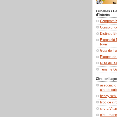
Cubelles i Ga
d'interès
Compromís 
Consorci de
Distintiu B
Exposició 
Rivel
Guia de Tu
Platges de
Ruta del X
Turisme Ga
Circ- enllaço
associació
circ de cat
benny sch
bloc de cir
circ a Vilan
circ...manel