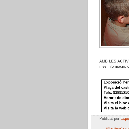
AMB LES ACTIV
més informació:
c
Exposició Per
Plaça del cast
Tels. 9389525
Horari: de dim
Visita el bloc
Visita la web
Publicat per
Expos