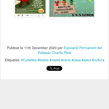
Publicat fa
11th December 2020
per
Exposició Permanent del
Pallasso Charlie Rivel
Etiquetes:
#Cubelles #festes #nadal #nens #casa #salut #cultura