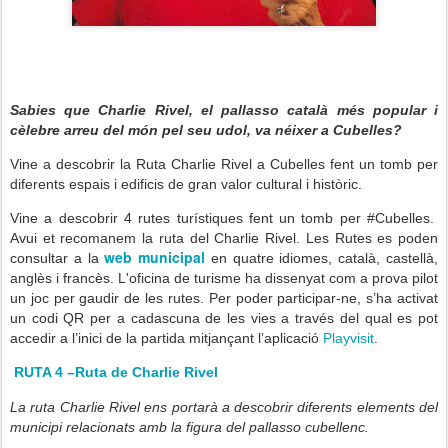
Sabies que Charlie Rivel, el pallasso català més popular i
cèlebre arreu del món pel seu udol, va néixer a Cubelles?
Vine a descobrir la Ruta Charlie Rivel a Cubelles fent un tomb per
diferents espais i edificis de gran valor cultural i històric.
Vine a descobrir 4 rutes turístiques fent un tomb per #Cubelles.
Avui et
recomanem la ruta del Charlie Rivel.
Les Rutes es poden
web municipal
consultar a la
en quatre idiomes, català, castellà,
anglès i francès. L'oficina de turisme ha dissenyat com a prova pilot
un joc per gaudir de les rutes. Per poder participar-ne, s’ha activat
un codi QR per a cadascuna de les vies a través del qual es pot
accedir a l’inici de la partida mitjançant l’aplicació
Playvisit
.
RUTA 4 –Ruta de Charlie Rivel
La ruta Charlie Rivel ens portarà a descobrir diferents elements del
municipi relacionats amb la figura del pallasso cubellenc.