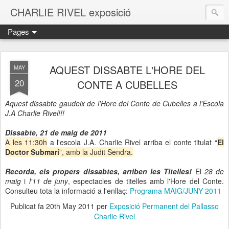
CHARLIE RIVEL exposició
Pages
AQUEST DISSABTE L'HORE DEL
MAY
20
CONTE A CUBELLES
Aquest dissabte gaudeix de l'Hore del Conte de Cubelles a l'Escola
J.A Charlie Rivel!!!
Dissabte, 21 de maig de 2011
A les 11:30h
a l'escola J.A. Charlie Rivel arriba el conte titulat “
El
Doctor Submarí
”, amb la Judit Sendra.
Recorda, els propers dissabtes, arriben les Titelles!
El
28 de
maig
i
l'11 de juny
, espectacles de titelles amb l'Hore del Conte.
Consulteu tota la informació a l'enllaç:
Programa MAIG/JUNY 2011
Publicat fa
20th May 2011
per
Exposició Permanent del Pallasso
Charlie Rivel