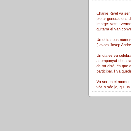
Charlie Rivel va ser 
plorar generacions d
imatge: vestit verme
guitarra el van conve
Un dels seus número
(llavors Josep Andreu
Un dia es va celebra
acompanyat de la sev
de tot això, és que 
participar. I va queda
Va ser en el moment 
vós o sóc jo, qui us 