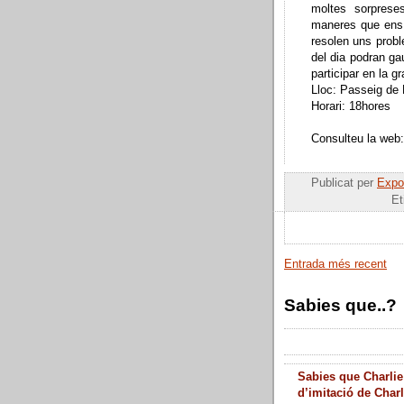
moltes sorprese
maneres que ens
resolen uns probl
del dia podran gau
participar en la gr
Lloc: Passeig de 
Horari: 18hores
Consulteu la web
Publicat per
Expos
Et
Entrada més recent
Sabies que..?
Sabies que Charlie
d’imitació de Char