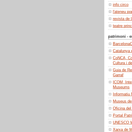
info circo
l'ateneu po
revista de 
teatre princ
patrimoni - e
BarcelonaC
Catalunya 
CoNCA, Con
Cultura i d
Guia de Re
Garraf
ICOM, Inter
Museums
Informatiu
Museus de 
Oficina del
Portal Patr
UNESCO Wo
Xarxa de 