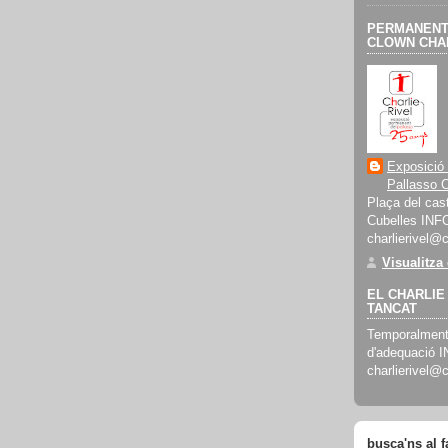
PERMANENT 
CLOWN CHAR
Exposició
Pallasso C
Plaça del cast
Cubelles INF
charlierivel@
Visualitza
EL CHARLIE 
TANCAT
Temporalment 
d'adequació 
charlierivel@
busca'ns al 