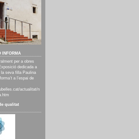
Ó INFORMA
alment per a obres
Exposició dedicada a
 la seva filla Paulina
orma’t a l’espai de
belles.cat/actualitat/n
a.htm
e qualitat