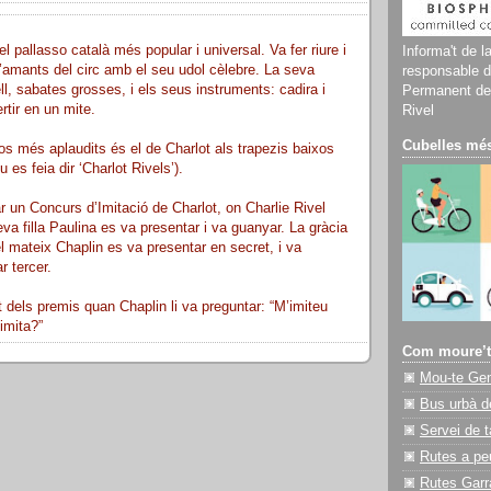
el pallasso català més popular i universal. Va fer riure i
Informa't de l
’amants del circ amb el seu udol cèlebre. La seva
responsable d
ll, sabates grosses, i els seus instruments: cadira i
Permanent del
rtir en un mite.
Rivel
Cubelles més
s més aplaudits és el de Charlot als trapezis baixos
 es feia dir ‘Charlot Rivels’).
r un Concurs d’Imitació de Charlot, on Charlie Rivel
a filla Paulina es va presentar i va guanyar. La gràcia
el mateix Chaplin es va presentar en secret, i va
r tercer.
dels premis quan Chaplin li va preguntar: “M’imiteu
imita?”
Com moure’t
Mou-te Ge
Bus urbà d
Servei de t
Rutes a pe
Rutes Garr