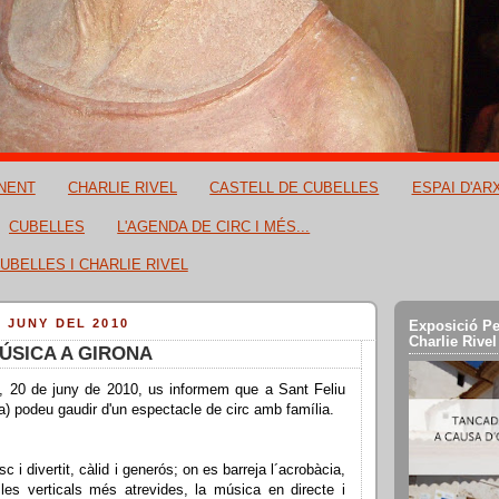
NENT
CHARLIE RIVEL
CASTELL DE CUBELLES
ESPAI D'AR
CUBELLES
L'AGENDA DE CIRC I MÉS...
UBELLES I CHARLIE RIVEL
E JUNY DEL 2010
Exposició Pe
Charlie Rivel
ÚSICA A GIRONA
 20 de juny de 2010, us informem que a Sant Feliu
a) podeu gaudir d'un espectacle de circ amb família.
c i divertit, càlid i generós; on es barreja l´acrobàcia,
 les verticals més atrevides, la música en directe i