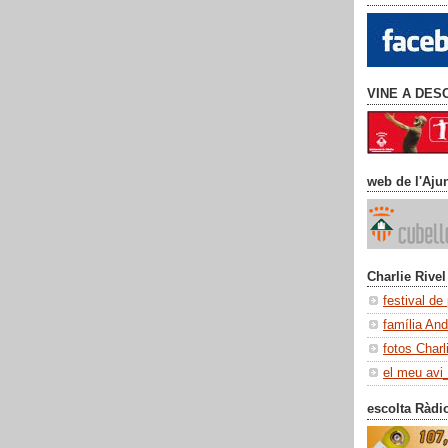
VINE A DES
web de l'Aju
Charlie Rivel
festival de
família An
fotos Charl
el meu avi
escolta Ràdi