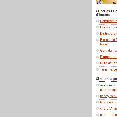
Cubelles i Ga
d'interès
Compromís 
Consorci de
Distintiu B
Exposició 
Rivel
Guia de Tu
Platges de
Ruta del X
Turisme Ga
Circ- enllaço
associació
circ de cat
benny sch
bloc de cir
circ a Vilan
circ...manel