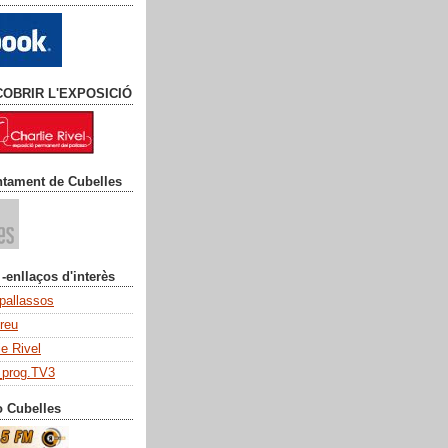
COBRIR L'EXPOSICIÓ
ntament de Cubelles
 -enllaços d'interès
 pallassos
dreu
ie Rivel
_prog.TV3
o Cubelles