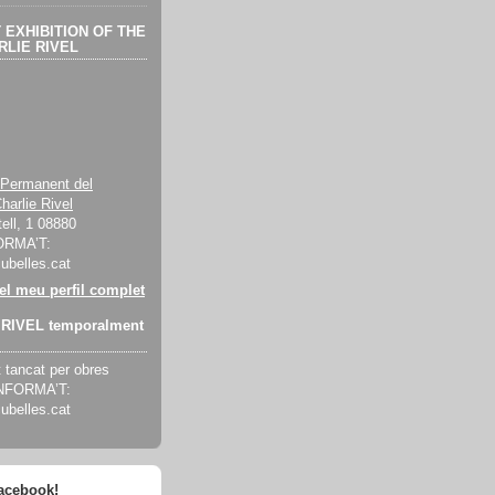
EXHIBITION OF THE
LIE RIVEL
 Permanent del
harlie Rivel
ell, 1 08880
ORMA’T:
cubelles.cat
 el meu perfil complet
RIVEL temporalment
tancat per obres
INFORMA’T:
cubelles.cat
facebook!