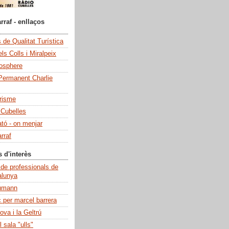
rraf - enllaços
de Qualitat Turística
ls Colls i Miralpeix
iosphere
Permanent Charlie
risme
 Cubelles
ató - on menjar
rraf
s d'interès
 de professionals de
alunya
umann
c per marcel barrera
ova i la Geltrú
 sala "ulls"