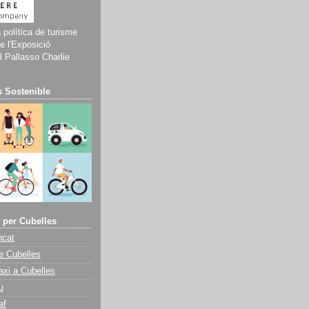
a política de turisme
e l'Exposició
 Pallasso Charlie
 Sostenible
 per Cubelles
ncat
e Cubelles
axi a Cubelles
u
af