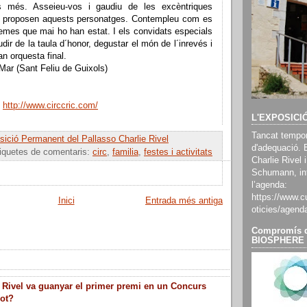
s més. Asseieu-vos i gaudiu de les excèntriques
 proposen aquests personatges. Contempleu com es
emes que mai ho han estat. I els convidats especials
dir de la taula d´honor, degustar el món de l´inrevés i
an orquesta final.
Mar (Sant Feliu de Guixols)
:
http://www.circcric.com/
L'EXPOSICI
Tancat tempor
ició Permanent del Pallasso Charlie Rivel
d'adequació. 
iquetes de comentaris:
circ
,
familia
,
festes i activitats
Charlie Rivel i
Schumann, inf
l’agenda:
https://www.cu
Inici
Entrada més antiga
oticies/agend
Compromís d
BIOSPHERE
 Rivel va guanyar el primer premi en un Concurs
lot?