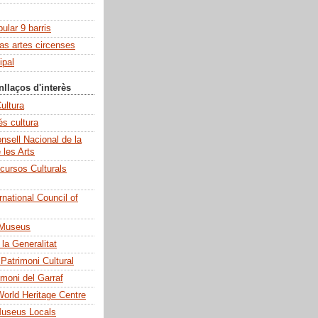
pular 9 barris
las artes circenses
ipal
nllaços d'interès
ultura
és cultura
sell Nacional de la
e les Arts
cursos Culturals
national Council of
 Museus
la Generalitat
 Patrimoni Cultural
imoni del Garraf
rld Heritage Centre
Museus Locals