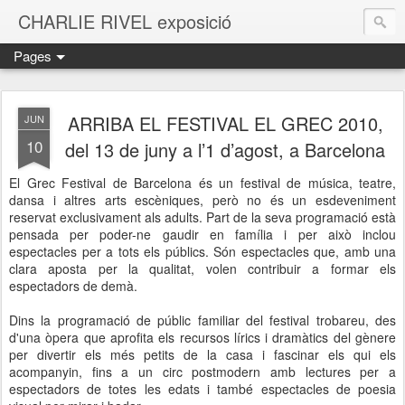
CHARLIE RIVEL exposició
Pages
ARRIBA EL FESTIVAL EL GREC 2010,
JUN
10
del 13 de juny a l’1 d’agost, a Barcelona
El Grec Festival de Barcelona és un festival de música, teatre,
dansa i altres arts escèniques, però no és un esdeveniment
reservat exclusivament als adults. Part de la seva programació està
pensada per poder-ne gaudir en família i per això inclou
espectacles per a tots els públics. Són espectacles que, amb una
clara aposta per la qualitat, volen contribuir a formar els
espectadors de demà.
Dins la programació de públic familiar del festival trobareu, des
d'una òpera que aprofita els recursos lírics i dramàtics del gènere
per divertir els més petits de la casa i fascinar els qui els
acompanyin, fins a un circ postmodern amb lectures per a
espectadors de totes les edats i també espectacles de poesia