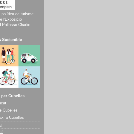
a política de turisme
e l'Exposició
 Pallasso Charlie
 Sostenible
 per Cubelles
ncat
e Cubelles
axi a Cubelles
u
af