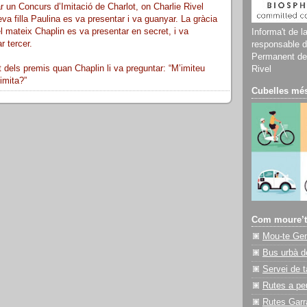
r un Concurs d’Imitació de Charlot, on Charlie Rivel
a filla Paulina es va presentar i va guanyar. La gràcia
el mateix Chaplin es va presentar en secret, i va
Informa't de l
r tercer.
responsable d
Permanent del
dels premis quan Chaplin li va preguntar: “M’imiteu
Rivel
imita?”
Cubelles més
Com moure’t
Mou-te Ge
Bus urbà d
Servei de t
Rutes a pe
Rutes Garr