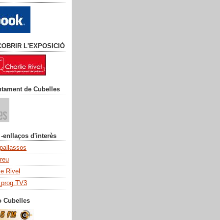
COBRIR L'EXPOSICIÓ
ntament de Cubelles
 -enllaços d'interès
 pallassos
dreu
ie Rivel
_prog.TV3
o Cubelles