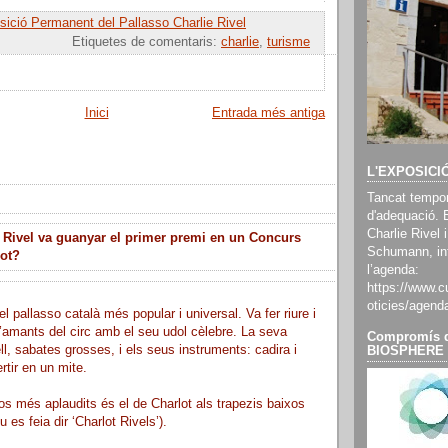
ició Permanent del Pallasso Charlie Rivel
Etiquetes de comentaris:
charlie
,
turisme
Inici
Entrada més antiga
L'EXPOSICI
Tancat tempor
d'adequació. 
Charlie Rivel i
 Rivel va guanyar el primer premi en un Concurs
Schumann, inf
lot?
l’agenda:
https://www.cu
oticies/agend
el pallasso català més popular i universal. Va fer riure i
’amants del circ amb el seu udol cèlebre. La seva
Compromís d
ll, sabates grosses, i els seus instruments: cadira i
BIOSPHERE
rtir en un mite.
s més aplaudits és el de Charlot als trapezis baixos
 es feia dir ‘Charlot Rivels’).