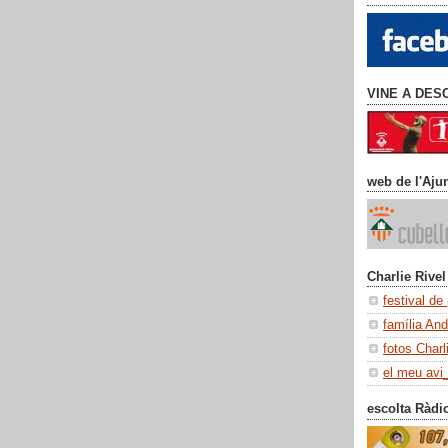
VINE A DES
web de l'Aju
Charlie Rivel
festival de
família An
fotos Charl
el meu avi
escolta Ràdi