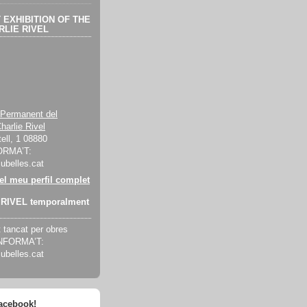
EXHIBITION OF THE
LIE RIVEL
 Permanent del
harlie Rivel
ell, 1 08880
ORMA’T:
cubelles.cat
 el meu perfil complet
RIVEL temporalment
tancat per obres
INFORMA’T:
cubelles.cat
facebook!