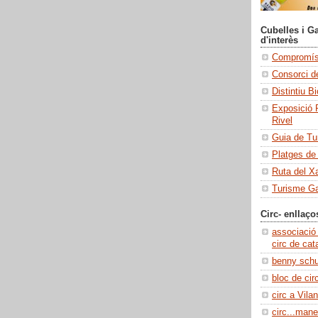
Cubelles i Ga
d'interès
Compromís 
Consorci de
Distintiu B
Exposició 
Rivel
Guia de Tu
Platges de
Ruta del X
Turisme Ga
Circ- enllaço
associació
circ de cat
benny sch
bloc de cir
circ a Vilan
circ...manel