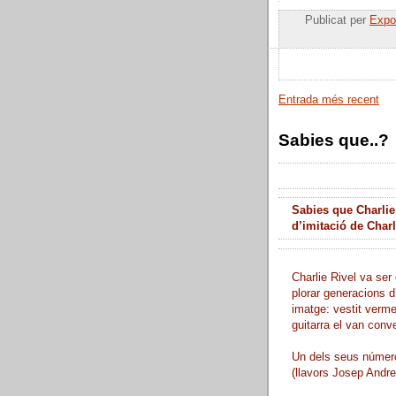
Publicat per
Expos
Entrada més recent
Sabies que..?
Sabies que Charlie
d’imitació de Char
Charlie Rivel va ser 
plorar generacions d
imatge: vestit verme
guitarra el van conve
Un dels seus número
(llavors Josep Andreu