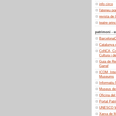
info circo
l'ateneu po
revista de 
teatre princ
patrimoni - e
BarcelonaC
Catalunya 
CoNCA, Con
Cultura i d
Guia de Re
Garraf
ICOM, Inter
Museums
Informatiu
Museus de 
Oficina del
Portal Patr
UNESCO Wo
Xarxa de 