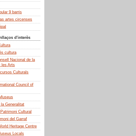
pular 9 barris
las artes circenses
ipal
nllaços d'interès
ultura
és cultura
sell Nacional de la
e les Arts
cursos Culturals
national Council of
 Museus
la Generalitat
 Patrimoni Cultural
imoni del Garraf
rld Heritage Centre
Museus Locals