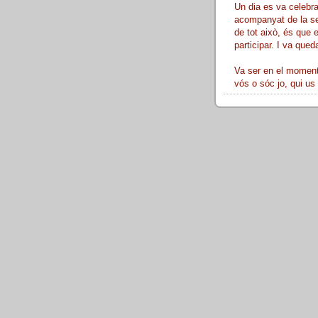
Un dia es va celebra
acompanyat de la sev
de tot això, és que 
participar. I va queda
Va ser en el moment 
vós o sóc jo, qui us 