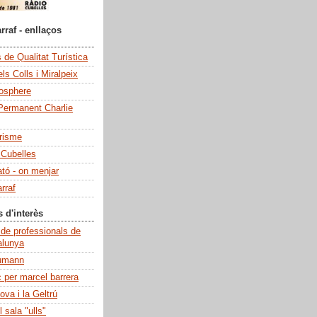
rraf - enllaços
de Qualitat Turística
ls Colls i Miralpeix
iosphere
Permanent Charlie
risme
 Cubelles
ató - on menjar
rraf
s d'interès
 de professionals de
alunya
umann
c per marcel barrera
ova i la Geltrú
 sala "ulls"