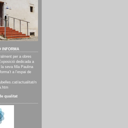
Ó INFORMA
alment per a obres
Exposició dedicada a
 la seva filla Paulina
orma’t a l’espai de
belles.cat/actualitat/n
a.htm
e qualitat