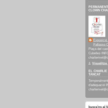
PERMANENT 
CLOWN CHAR
Exposició
Pallasso C
Plaça del cast
Cubelles INF
charlierivel@
Visualitza
EL CHARLIE 
TANCAT
Temporalment 
d'adequació 
charlierivel@
busca'ns al 