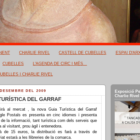
NENT
CHARLIE RIVEL
CASTELL DE CUBELLES
ESPAI D'AR
CUBELLES
L'AGENDA DE CIRC I MÉS...
UBELLES I CHARLIE RIVEL
 DESEMBRE DEL 2009
Exposició Pe
Charlie Rivel
TURÍSTICA DEL GARRAF
irà al mercat , la nova Guia Turística del Garraf
ngle Postals es presenta en cinc idiomes i presenta
 de la informació, tant turística com dels serveis que
 al visitant, prou àgil i entenedora.
à de 15 euros, la distribució es farà a través de
aviat estarà a les llibreries de la comarca.