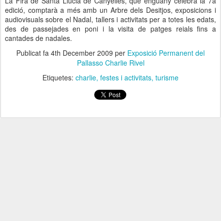
La Fira de Santa Llúcia de Canyelles, que enguany celebra la 7a
edició, comptarà a més amb un Arbre dels Desitjos, exposicions i
audiovisuals sobre el Nadal, tallers i activitats per a totes les edats,
des de passejades en poni i la visita de patges reials fins a
cantades de nadales.
Publicat fa
4th December 2009
per
Exposició Permanent del
Pallasso Charlie Rivel
Etiquetes:
charlie
festes i activitats
turisme