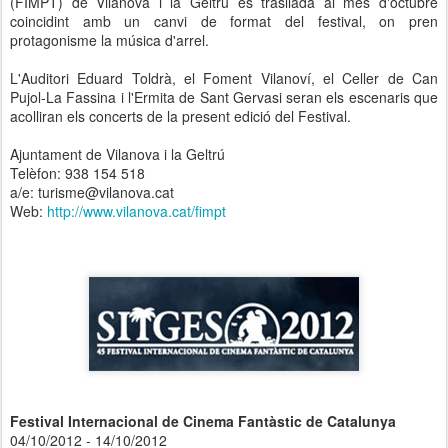
(FIMPT) de Vilanova i la Geltrú es trasllada al mes d'octubre
coincidint amb un canvi de format del festival, on pren
protagonisme la música d'arrel.
L'Auditori Eduard Toldrà, el Foment Vilanoví, el Celler de Can
Pujol-La Fassina i l'Ermita de Sant Gervasi seran els escenaris que
acolliran els concerts de la present edició del Festival.
Ajuntament de Vilanova i la Geltrú
Telèfon: 938 154 518
a/e: turisme@vilanova.cat
Web:
http://www.vilanova.cat/fimpt
Festival Internacional de Cinema Fantàstic de Catalunya
04/10/2012 - 14/10/2012