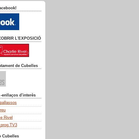
facebook!
COBRIR L'EXPOSICIÓ
ntament de Cubelles
 -enllaços d'interès
 pallassos
dreu
ie Rivel
_prog.TV3
o Cubelles