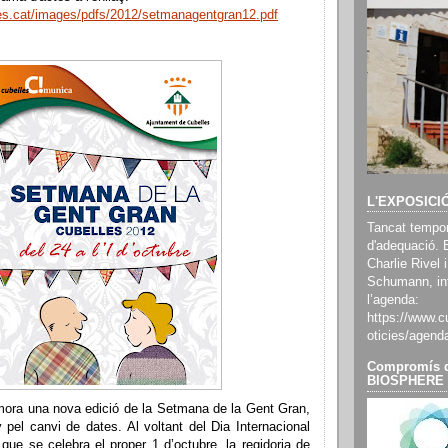
les.cat/images/pdfs/2012/setmanagentgran12.pdf
L'EXPOSICI
Tancat tempor
d'adequació. 
Charlie Rivel i
Schumann, inf
l’agenda:
https://www.cu
oticies/agend
Compromís d
BIOSPHERE
ra una nova edició de la Setmana de la Gent Gran,
pel canvi de dates. Al voltant del Dia Internacional
que se celebra el proper 1 d’octubre, la regidoria de