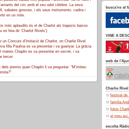
’amants del circ amb el seu udol cèlebre. La seva
busca'ns al 
ll, sabates grosses, i els seus instruments: cadira i
rtir en un mite.
s més aplaudits és el de Charlot als trapezis baixos
 es feia dir ‘Charlot Rivels’).
VINE A DES
r un Concurs d’Imitació de Charlot, on Charlie Rivel
a filla Paulina es va presentar i va guanyar. La gràcia
el mateix Chaplin es va presentar en secret, i va
r tercer.
web de l'Aju
dels premis quan Chaplin li va preguntar: “M’imiteu
imita?”
Charlie Rivel
festival de
família An
fotos Charl
el meu avi
escolta Ràdi