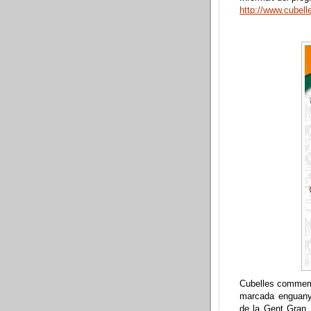
http://www.cubel
Cubelles commemo
marcada enguany 
de la Gent Gran, 