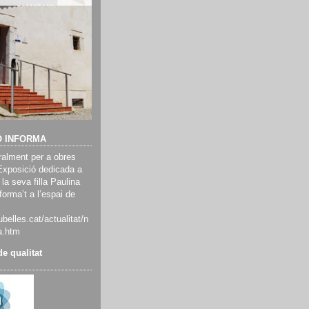
Ó INFORMA
alment per a obres
Exposició dedicada a
 la seva filla Paulina
orma’t a l’espai de
belles.cat/actualitat/n
a.htm
e qualitat