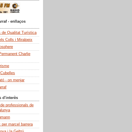
rraf - enllaços
de Qualitat Turística
ls Colls i Miralpeix
iosphere
Permanent Charlie
risme
 Cubelles
ató - on menjar
rraf
s d'interès
 de professionals de
alunya
umann
c per marcel barrera
ova i la Geltrú