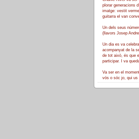
plorar generacions d
imatge: vestit verme
guitarra el van conve
Un dels seus número
(llavors Josep Andreu
Un dia es va celebra
acompanyat de la sev
de tot això, és que 
participar. I va queda
Va ser en el moment 
vós o sóc jo, qui us 