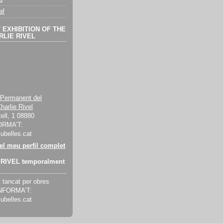
af
EXHIBITION OF THE
LIE RIVEL
 Permanent del
harlie Rivel
ell, 1 08880
ORMA’T:
cubelles.cat
 el meu perfil complet
RIVEL temporalment
tancat per obres
INFORMA’T:
cubelles.cat