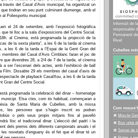
a través del Casal d’Avis municipal, ha organitzat un
ts que tindran en seu punt culminant diumenge, amb el
 al Poliesportiu municipal.
Informa't de l
uen el 24 de setembre, amb l’exposició fotogràfica
responsable d
 que té lloc a la sala d’exposicions del Centre Social.
Permanent del
18h. al Cinema, està programada la projecció de la
Rivel
icas de la sexta planta”, a les 6 de la tarda al cinema
s, a les 6 de la tarda a l’Espai de la Gent Gran del
Cubelles més
ls membres del Casal d’Avis Cimblanc faran el joc de
re que divendres 28, a 2/4 de 7 de la tarda, el cinema
rà a ser l’escenari dels actes, amb l’exhibició de ball
a Film. Dissabte 29 els membres del casal d’avis de
’espectacle de playback CasalXou, a les 6 de la tarda
nt Gran del Centre Social.
està programada la celebració del dinar – homenatge
l municipi. Elsa ctes, com és habitual, començaran a
glésia de Santa Maria de Cubelles, amb la missa
Com moure’t
és, les persones que s’hagin inscrit es podran
tobús o pels seus propis mitjans fins al pavelló
Mou-te Ge
indrà lloc el tradicional dinar. L’elecció del padrí i la
Bus urbà d
ament dels premis dels diferents campionats anuals i el
Servei de t
e les novetats d’enguany és el fet que el dinar té un
5€ per persona.
Rutes a pe