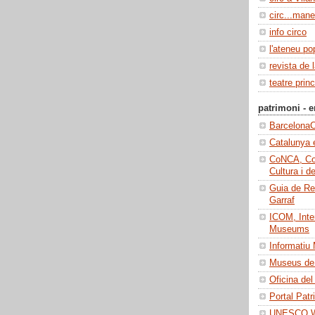
circ...manel
info circo
l'ateneu po
revista de 
teatre princ
patrimoni - e
BarcelonaC
Catalunya 
CoNCA, Con
Cultura i d
Guia de Re
Garraf
ICOM, Inter
Museums
Informatiu
Museus de 
Oficina del
Portal Patr
UNESCO Wo