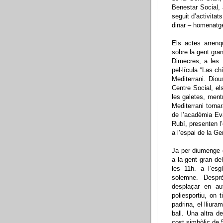
Benestar Social, 
seguit d’activita
dinar – homenatge
Els actes arrenq
sobre la gent gran
Dimecres, a les 
pel·lícula “Las ch
Mediterrani. Diou
Centre Social, e
les galetes, ment
Mediterrani torna
de l’acadèmia Ev
Rubí, presenten l
a l’espai de la Ge
Ja per diumenge 
a la gent gran de
les 11h. a l’es
solemne. Despr
desplaçar en au
poliesportiu, on t
padrina, el lliur
ball. Una altra d
cost simbòlic de 