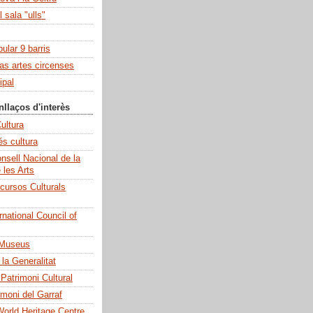
 sala "ulls"
pular 9 barris
las artes circenses
ipal
nllaços d'interès
ultura
és cultura
sell Nacional de la
e les Arts
cursos Culturals
national Council of
 Museus
la Generalitat
 Patrimoni Cultural
imoni del Garraf
rld Heritage Centre