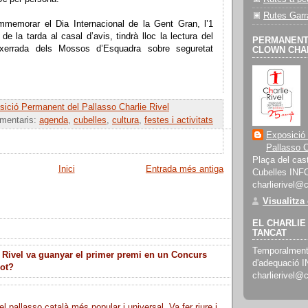
Rutes Garr
memorar el Dia Internacional de la Gent Gran, l’1
de la tarda al casal d’avis, tindrà lloc la lectura del
PERMANENT 
xerrada dels Mossos d’Esquadra sobre seguretat
CLOWN CHAR
ició Permanent del Pallasso Charlie Rivel
omentaris:
agenda
,
cubelles
,
cultura
,
festes i activitats
Exposició
Pallasso C
Plaça del cast
Inici
Entrada més antiga
Cubelles INF
charlierivel@
Visualitza
EL CHARLIE 
TANCAT
Temporalment 
 Rivel va guanyar el primer premi en un Concurs
d'adequació 
lot?
charlierivel@
el pallasso català més popular i universal. Va fer riure i