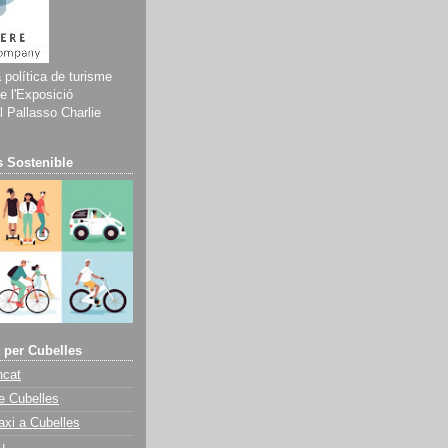
a política de turisme
e l'Exposició
 Pallasso Charlie
 Sostenible
 per Cubelles
ncat
e Cubelles
axi a Cubelles
u