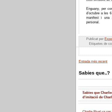
Enguany, per com
d’octubre a les 6 
manifest i una 
personal.
Publicat per
Expos
Etiquetes de c
Entrada més recent
Sabies que..?
Sabies que Charlie
d’imitació de Char
Charlie Rivel va ser 