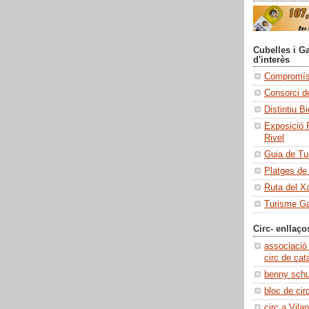
Cubelles i Ga
d'interès
Compromís 
Consorci de
Distintiu B
Exposició 
Rivel
Guia de Tu
Platges de
Ruta del X
Turisme Ga
Circ- enllaço
associació
circ de cat
benny sch
bloc de cir
circ a Vilan