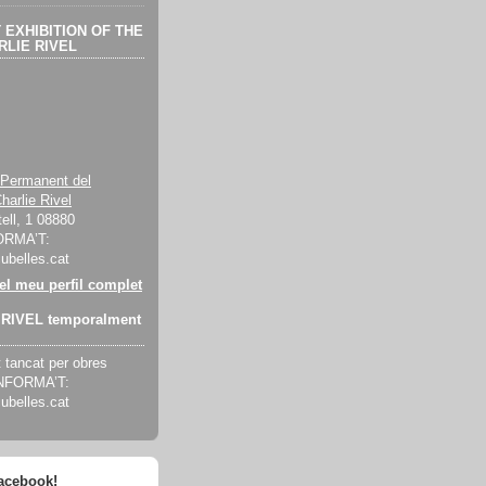
EXHIBITION OF THE
LIE RIVEL
 Permanent del
harlie Rivel
ell, 1 08880
ORMA’T:
cubelles.cat
 el meu perfil complet
RIVEL temporalment
tancat per obres
INFORMA’T:
cubelles.cat
facebook!