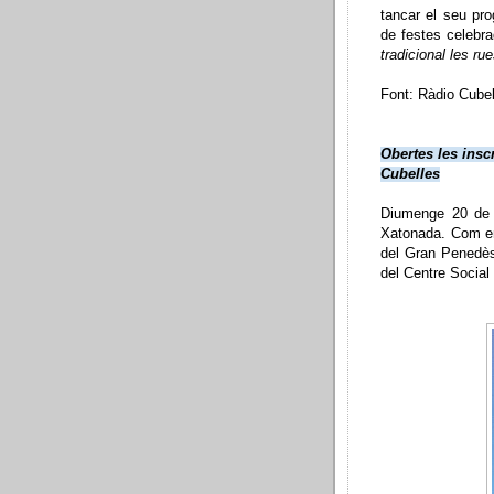
tancar el seu pr
de festes celebra
tradicional les r
Font: Ràdio Cube
Obertes les ins
Cubelles
Diumenge 20 de f
Xatonada. Com en
del Gran Penedès 
del Centre Social 