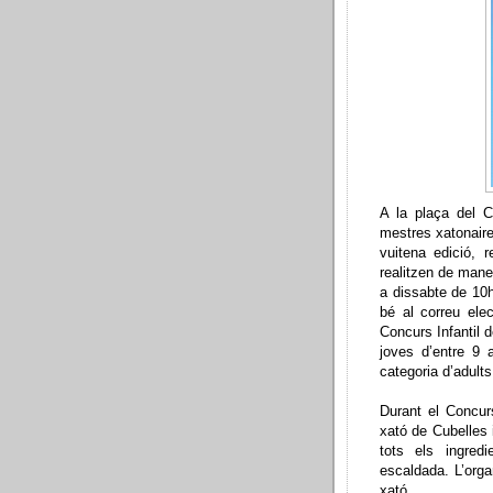
A la plaça del C
mestres xatonaires
vuitena edició, r
realitzen de mane
a dissabte de 10h
bé al correu ele
Concurs Infantil 
joves d’entre 9 
categoria d’adults
Durant el Concurs
xató de Cubelles 
tots els ingred
escaldada. L’organ
xató.