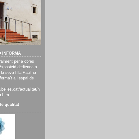
Ó INFORMA
alment per a obres
Exposició dedicada a
 la seva filla Paulina
orma’t a l’espai de
belles.cat/actualitat/n
a.htm
e qualitat