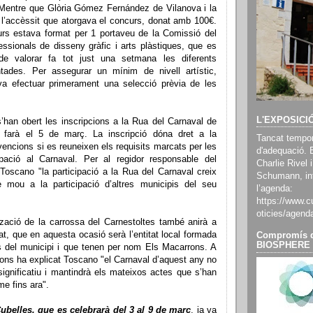
Mentre que Glòria Gómez Fernández de Vilanova i la
 l’accèssit que atorgava el concurs, donat amb 100€.
curs estava format per 1 portaveu de la Comissió del
essionals de disseny gràfic i arts plàstiques, que es
de valorar fa tot just una setmana les diferents
tades. Per assegurar un mínim de nivell artístic,
a va efectuar primerament una selecció prèvia de les
L'EXPOSICI
s’han obert les inscripcions a la Rua del Carnaval de
 farà el 5 de març. La inscripció dóna dret a la
Tancat tempor
bvencions si es reuneixen els requisits marcats per les
d'adequació. 
pació al Carnaval. Per al regidor responsable del
Charlie Rivel i
Toscano "la participació a la Rua del Carnaval creix
Schumann, inf
 mou a la participació d’altres municipis del seu
l’agenda:
https://www.cu
oticies/agend
tzació de la carrossa del Carnestoltes també anirà a
tat, que en aquesta ocasió serà l’entitat local formada
Compromís d
BIOSPHERE
s del municipi i que tenen per nom Els Macarrons. A
ons ha explicat Toscano "el Carnaval d’aquest any no
significatiu i mantindrà els mateixos actes que s’han
me fins ara".
ubelles, que es celebrarà del 3 al 9 de març
, ja va