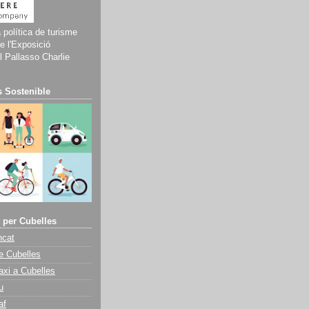
a política de turisme
e l'Exposició
 Pallasso Charlie
 Sostenible
 per Cubelles
ncat
e Cubelles
axi a Cubelles
u
af