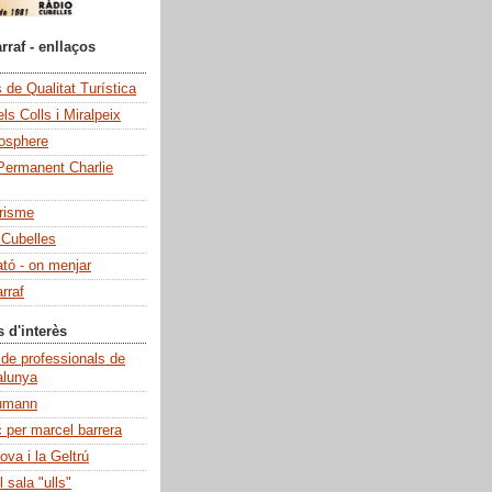
rraf - enllaços
de Qualitat Turística
ls Colls i Miralpeix
iosphere
Permanent Charlie
risme
 Cubelles
ató - on menjar
rraf
s d'interès
 de professionals de
alunya
umann
c per marcel barrera
ova i la Geltrú
 sala "ulls"