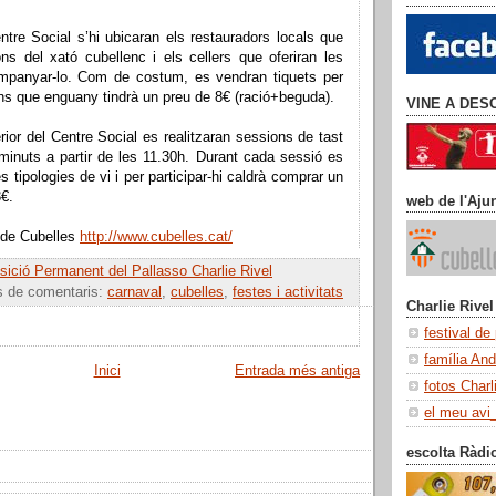
ntre Social s’hi ubicaran els restauradors locals que
ons del xató cubellenc i els cellers que oferiran les
mpanyar-lo. Com de costum, es vendran tiquets per
ns que enguany tindrà un preu de 8€ (ració+beguda).
VINE A DES
erior del Centre Social es realitzaran sessions de tast
minuts a partir de les 11.30h. Durant cada sessió es
es tipologies de vi i per participar-hi caldrà comprar un
3€.
web de l'Aju
 de Cubelles
http://www.cubelles.cat/
ició Permanent del Pallasso Charlie Rivel
s de comentaris:
carnaval
,
cubelles
,
festes i activitats
Charlie Rivel
festival de
família An
Inici
Entrada més antiga
fotos Charl
el meu avi
escolta Ràdi