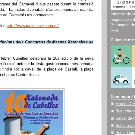
ograma del Carnaval dijous passat durant la comissió
da, i ha inclòs diversitats d’actes,
mantenint com és
Informa't de l
ues de Carnaval i les comparses.
responsable d
Permanent del
lles
http://www.radiocubelles.com/
Rivel
Cubelles més
cripcions dels Concursos de Mestres Xatonaires de
ebrer Cubelles celebrarà la 10a edició de la seva
 l’edició anterior la festa gastronòmica més genuïna
tindrà lloc a cavall de la plaça del Castell, la plaça
i el propi Centre Social.
Com moure’t
Mou-te Ge
Bus urbà d
Servei de t
Rutes a pe
Rutes Garr