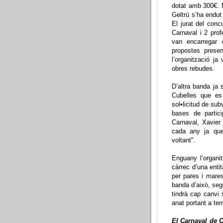
dotat amb 300€. 
Geltrú s’ha endut
El jurat del con
Carnaval i 2 prof
van encarregar 
propostes presen
l’organització j
obres rebudes.
D’altra banda ja 
Cubelles que es
sol•licitud de su
bases de partici
Carnaval, Xavier 
cada any ja que
voltant".
Enguany l’organi
càrrec d’una enti
per pares i mare
banda d’això, seg
tindrà cap canvi 
anat portant a ter
El Carnaval de C