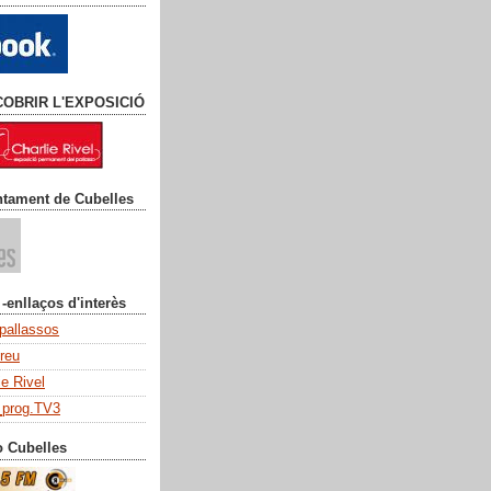
COBRIR L'EXPOSICIÓ
ntament de Cubelles
 -enllaços d'interès
 pallassos
dreu
ie Rivel
_prog.TV3
o Cubelles