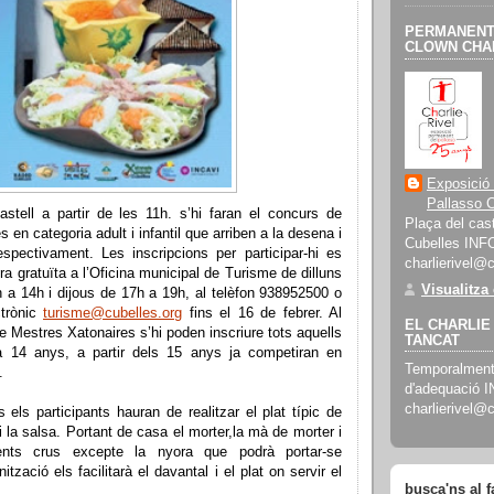
PERMANENT 
CLOWN CHAR
Exposició
Pallasso C
astell a partir de les 11h. s’hi faran el concurs de
Plaça del cast
 en categoria adult i infantil que arriben a la desena i
Cubelles INF
espectivament. Les inscripcions per participar-hi es
charlierivel@
ra gratuïta a l’Oficina municipal de Turisme de dilluns
Visualitza
 a 14h i dijous de 17h a 19h, al telèfon 938952500 o
ctrònic
turisme@cubelles.org
fins el 16 de febrer. Al
EL CHARLIE 
de Mestres Xatonaires s’hi poden inscriure tots aquells
TANCAT
a 14 anys, a partir dels 15 anys ja competiran en
Temporalment 
.
d'adequació 
charlierivel@
 els participants hauran de realitzar el plat típic de
i la salsa. Portant de casa el morter,la mà de morter i
ients crus excepte la nyora que podrà portar-se
ització els facilitarà el davantal i el plat on servir el
busca'ns al 