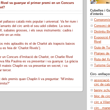
 Rivel va guanyar el primer premi en un Concurs
lot?
Cubelles i Ga
d'interès
Compromís 
el pallasso català més popular i universal. Va fer riure i
Consorci de
’amants del circ amb el seu udol cèlebre. La seva
ll, sabates grosses, i els seus instruments: cadira i
Distintiu B
rtir en un mite.
Exposició 
Rivel
s més aplaudits és el de Charlot als trapezis baixos
Guia de Tu
 es feia dir ‘Charlot Rivels’).
Platges de
r un Concurs d’Imitació de Charlot, on Charlie Rivel
Ruta del X
a filla Paulina es va presentar i va guanyar. La gràcia
Turisme Ga
el mateix Chaplin es va presentar en secret, i va
r tercer.
Circ- enllaço
dels premis quan Chaplin li va preguntar: “M’imiteu
associació
imita?”
circ de cat
benny sch
bloc de cir
circ a Vilan
circ...manel