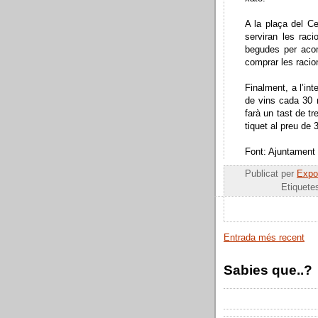
A la plaça del Ce
serviran les raci
begudes per aco
comprar les racio
Finalment, a l’int
de vins cada 30 
farà un tast de tr
tiquet al preu de 
Font: Ajuntament
Publicat per
Expos
Etiquete
Entrada més recent
Sabies que..?