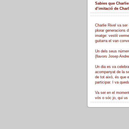
Sabies que Charlie
d’imitació de Char
Charlie Rivel va ser 
plorar generacions d
imatge: vestit verme
guitarra el van conve
Un dels seus número
(llavors Josep Andreu
Un dia es va celebra
acompanyat de la sev
de tot això, és que 
participar. I va queda
Va ser en el moment 
vós o sóc jo, qui us 