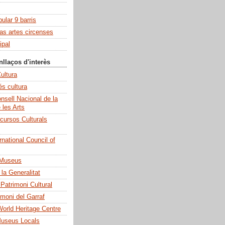
pular 9 barris
las artes circenses
ipal
nllaços d'interès
ultura
és cultura
sell Nacional de la
e les Arts
cursos Culturals
national Council of
 Museus
la Generalitat
 Patrimoni Cultural
imoni del Garraf
rld Heritage Centre
Museus Locals