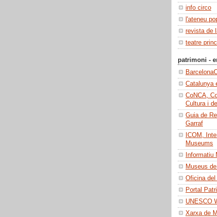
info circo
l'ateneu po
revista de 
teatre princ
patrimoni - e
BarcelonaC
Catalunya 
CoNCA, Con
Cultura i d
Guia de Re
Garraf
ICOM, Inter
Museums
Informatiu
Museus de 
Oficina del
Portal Patr
UNESCO Wo
Xarxa de 