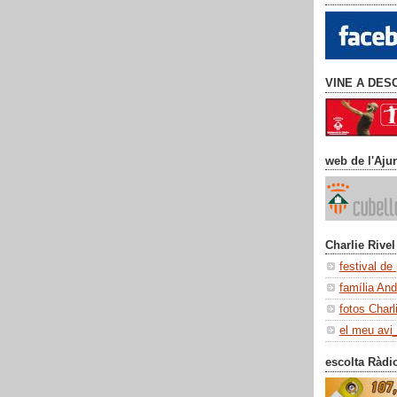
VINE A DES
web de l'Aju
Charlie Rivel
festival de
família An
fotos Charl
el meu avi
escolta Ràdi