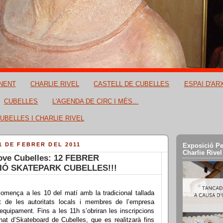
NENT
CHARLIE RIVEL
CASTELL DE CUBELLES
ESPAI D'AR
CUBELLES
L'AGENDA DE CIRC I MÉS...
UBELLES I CHARLIE RIVEL
1 DE FEBRER DEL 2011
Exposició Pe
Charlie Rivel
Jove Cubelles: 12 FEBRER
Ó SKATEPARK CUBELLES!!!
comença a les 10 del matí amb la tradicional tallada
t de les autoritats locals i membres de l’empresa
’equipament. Fins a les 11h s’obriran les inscripcions
nat d’Skateboard de Cubelles, que es realitzarà fins