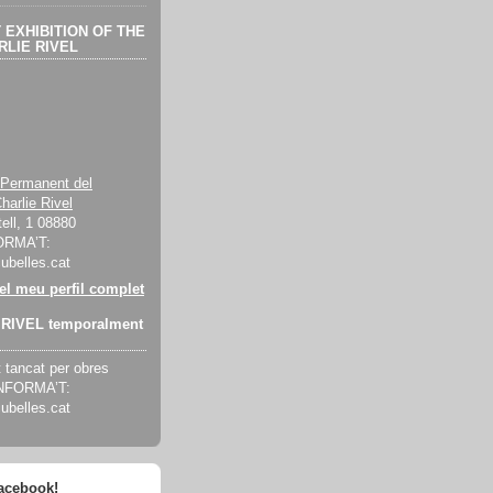
EXHIBITION OF THE
LIE RIVEL
 Permanent del
harlie Rivel
ell, 1 08880
ORMA’T:
cubelles.cat
 el meu perfil complet
RIVEL temporalment
tancat per obres
INFORMA’T:
cubelles.cat
facebook!