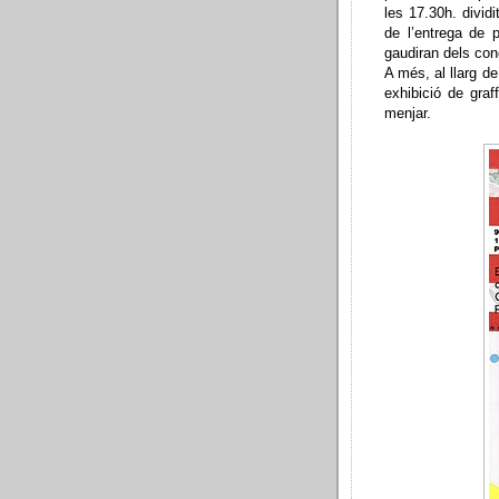
les 17.30h. divid
de l’entrega de 
gaudiran dels con
A més, al llarg de
exhibició de graf
menjar.