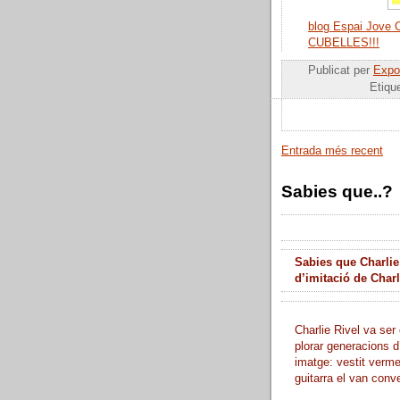
blog Espai Jov
CUBELLES!!!
Publicat per
Expos
Etiqu
Entrada més recent
Sabies que..?
Sabies que Charlie
d’imitació de Char
Charlie Rivel va ser 
plorar generacions d
imatge: vestit verme
guitarra el van conve