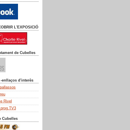
COBRIR L'EXPOSICIÓ
ntament de Cubelles
 -enllaços d'interès
 pallassos
dreu
ie Rivel
_prog.TV3
o Cubelles