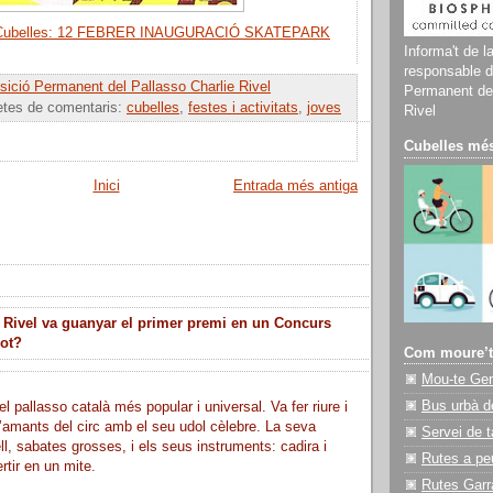
e Cubelles: 12 FEBRER INAUGURACIÓ SKATEPARK
Informa't de l
responsable d
ició Permanent del Pallasso Charlie Rivel
Permanent del
etes de comentaris:
cubelles
,
festes i activitats
,
joves
Rivel
Cubelles més
Inici
Entrada més antiga
 Rivel va guanyar el primer premi en un Concurs
lot?
Com moure’t
Mou-te Ge
Bus urbà d
el pallasso català més popular i universal. Va fer riure i
’amants del circ amb el seu udol cèlebre. La seva
Servei de t
ll, sabates grosses, i els seus instruments: cadira i
Rutes a pe
rtir en un mite.
Rutes Garr