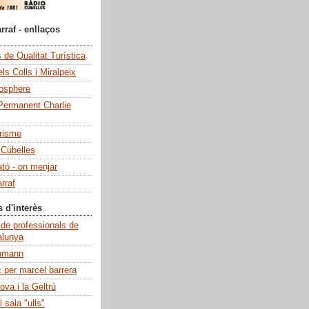
rraf - enllaços
de Qualitat Turística
ls Colls i Miralpeix
iosphere
Permanent Charlie
risme
 Cubelles
ató - on menjar
rraf
s d'interès
 de professionals de
alunya
umann
c per marcel barrera
ova i la Geltrú
 sala "ulls"