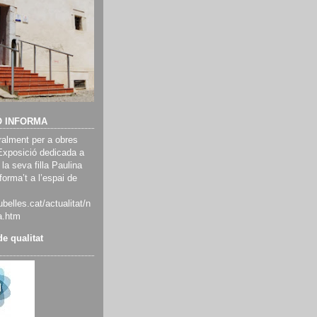
Ó INFORMA
alment per a obres
Exposició dedicada a
 la seva filla Paulina
orma’t a l’espai de
belles.cat/actualitat/n
a.htm
e qualitat