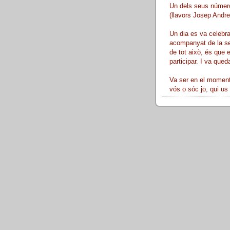
Un dels seus número
(llavors Josep Andreu
Un dia es va celebra
acompanyat de la sev
de tot això, és que 
participar. I va queda
Va ser en el moment 
vós o sóc jo, qui us 