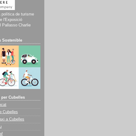
a política de turisme
e l'Exposició
 Pallasso Charlie
 Sostenible
 per Cubelles
ncat
e Cubelles
axi a Cubelles
u
af