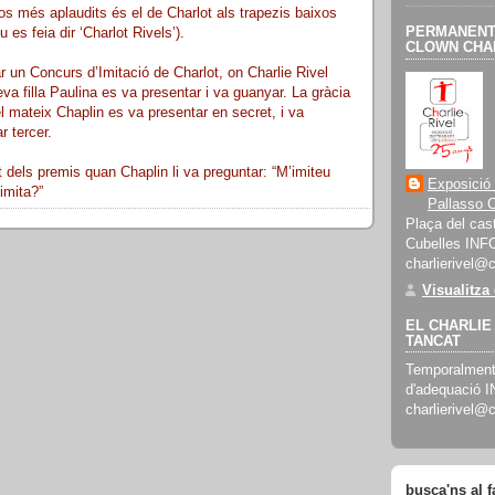
s més aplaudits és el de Charlot als trapezis baixos
PERMANENT 
 es feia dir ‘Charlot Rivels’).
CLOWN CHAR
r un Concurs d’Imitació de Charlot, on Charlie Rivel
a filla Paulina es va presentar i va guanyar. La gràcia
el mateix Chaplin es va presentar en secret, i va
r tercer.
dels premis quan Chaplin li va preguntar: “M’imiteu
Exposició
imita?”
Pallasso C
Plaça del cast
Cubelles INF
charlierivel@
Visualitza
EL CHARLIE 
TANCAT
Temporalment 
d'adequació 
charlierivel@
busca'ns al 