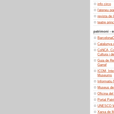
info circo
l'ateneu po
revista de 
teatre princ
patrimoni - e
BarcelonaC
Catalunya 
CoNCA, Con
Cultura i d
Guia de Re
Garraf
ICOM, Inter
Museums
Informatiu
Museus de 
Oficina del
Portal Patr
UNESCO Wo
Xarxa de 