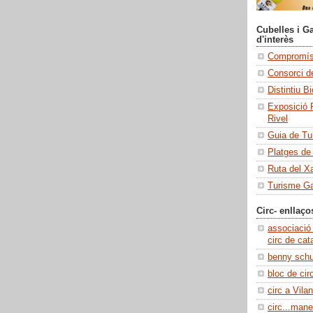
Cubelles i Ga
d'interès
Compromís 
Consorci de
Distintiu B
Exposició 
Rivel
Guia de Tu
Platges de
Ruta del X
Turisme Ga
Circ- enllaço
associació
circ de cat
benny sch
bloc de cir
circ a Vilan
circ...manel