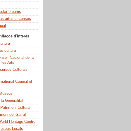
pular 9 barris
las artes circenses
ipal
nllaços d'interès
ultura
és cultura
sell Nacional de la
e les Arts
cursos Culturals
national Council of
 Museus
la Generalitat
 Patrimoni Cultural
imoni del Garraf
rld Heritage Centre
Museus Locals