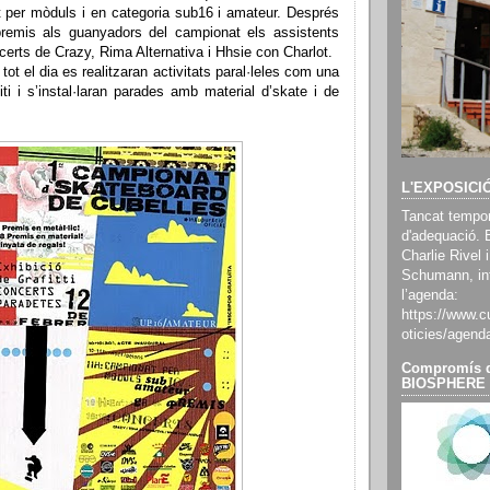
it per mòduls i en categoria sub16 i amateur. Després
premis als guanyadors del campionat els assistents
certs de Crazy, Rima Alternativa i Hhsie con Charlot.
 tot el dia es realitzaran activitats paral·leles com una
fiti i s’instal·laran parades amb material d’skate i de
L'EXPOSICI
Tancat tempor
d'adequació. 
Charlie Rivel i
Schumann, inf
l’agenda:
https://www.cu
oticies/agend
Compromís d
BIOSPHERE