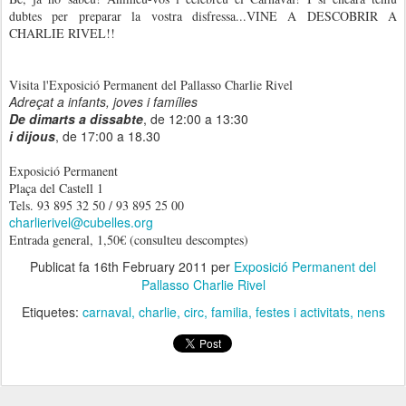
dubtes per preparar la vostra disfressa...VINE A DESCOBRIR A
CHARLIE RIVEL!!
Visita l'Exposició Permanent del Pallasso Charlie Rivel
Adreçat a infants, joves i famílies
De dimarts a dissabte
, de 12:00 a 13:30
i dijous
, de 17:00 a 18.30
Exposició Permanent
Plaça del Castell 1
Tels. 93 895 32 50 / 93 895 25 00
charlierivel@cubelles.org
Entrada general, 1,50€ (consulteu descomptes)
Publicat fa
16th February 2011
per
Exposició Permanent del
Pallasso Charlie Rivel
Etiquetes:
carnaval
charlie
circ
familia
festes i activitats
nens