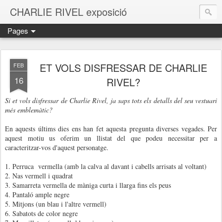
CHARLIE RIVEL exposició
Pages
ET VOLS DISFRESSAR DE CHARLIE
FEB
16
RIVEL?
Si et vols disfressar de Charlie Rivel, ja saps tots els detalls del seu vestuari
més emblemàtic?
En aquests últims dies ens han fet aquesta pregunta diverses vegades. Per
aquest motiu us oferim un llistat del que podeu necessitar per a
caracteritzar-vos d'aquest personatge.
1. Perruca vermella (amb la calva al davant i cabells arrisats al voltant)
2. Nas vermell i quadrat
3. Samarreta vermella de màniga curta i llarga fins els peus
4. Pantaló ample negre
5. Mitjons (un blau i l'altre vermell)
6. Sabatots de color negre