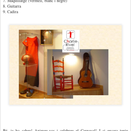
7. Maquillatge (vermell, blanc i negre)
8. Guitarra
9. Cadira
Bé, ja ho sabeu! Animeu-vos i celebreu el Carnaval! I si encara teniu