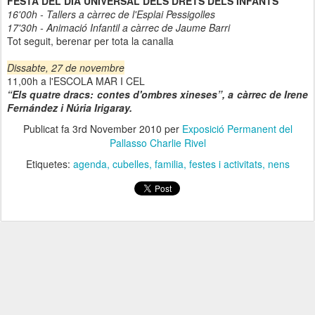
FESTA DEL DIA UNIVERSAL DELS DRETS DELS INFANTS
16'00h - Tallers a càrrec de l'Esplai Pessigolles
17'30h - Animació Infantil a càrrec de Jaume Barri
Tot seguit, berenar per tota la canalla
Dissabte, 27 de novembre
11,00h a l'ESCOLA MAR I CEL
“Els quatre dracs: contes d'ombres xineses”, a càrrec de Irene
Fernández i Núria Irigaray.
Publicat fa
3rd November 2010
per
Exposició Permanent del
Pallasso Charlie Rivel
Etiquetes:
agenda
cubelles
familia
festes i activitats
nens