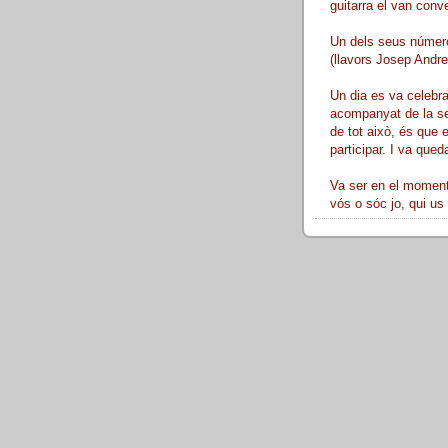
guitarra el van conve
Un dels seus número
(llavors Josep Andreu
Un dia es va celebra
acompanyat de la sev
de tot això, és que 
participar. I va queda
Va ser en el moment 
vós o sóc jo, qui us 