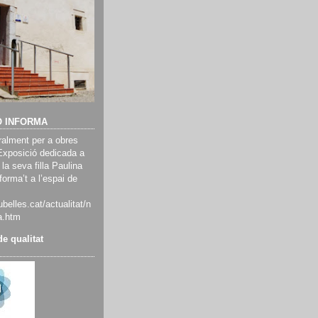
Ó INFORMA
alment per a obres
Exposició dedicada a
 la seva filla Paulina
orma’t a l’espai de
belles.cat/actualitat/n
a.htm
e qualitat