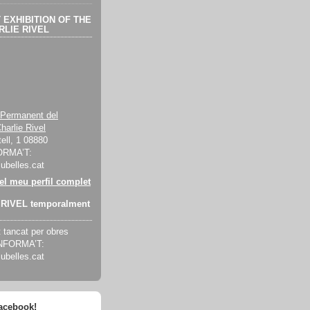
EXHIBITION OF THE
LIE RIVEL
 Permanent del
harlie Rivel
ell, 1 08880
ORMA’T:
cubelles.cat
 el meu perfil complet
RIVEL temporalment
tancat per obres
INFORMA’T:
cubelles.cat
facebook!