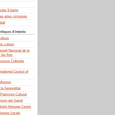
pular 9 barris
las artes circenses
ipal
nllaços d'interès
ultura
és cultura
sell Nacional de la
e les Arts
cursos Culturals
national Council of
 Museus
la Generalitat
 Patrimoni Cultural
imoni del Garraf
rld Heritage Centre
Museus Locals