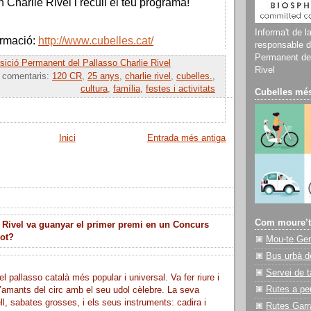
n Charlie Rivel i recull el teu programa!
Informa't de l
ormació:
http://www.cubelles.cat/
responsable d
Permanent del
ició Permanent del Pallasso Charlie Rivel
Rivel
e comentaris:
120 CR
,
25 anys
,
charlie rivel
,
cubelles.
,
cultura
,
família
,
festes i activitats
Cubelles més
Inici
Entrada més antiga
Com moure’t
 Rivel va guanyar el primer premi en un Concurs
lot?
Mou-te Ge
Bus urbà d
Servei de t
el pallasso català més popular i universal. Va fer riure i
Rutes a pe
’amants del circ amb el seu udol cèlebre. La seva
ll, sabates grosses, i els seus instruments: cadira i
Rutes Garr