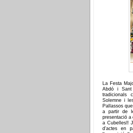
La Festa Majo
Abdó i Sant
tradicional
Solemne i le
Pallassos que 
a partir de 
presentació a 
a Cubelles!! 
d'actes en p