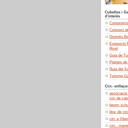
Cubelles i Ga
d'interès
Compromís 
Consorci de
Distintiu B
Exposició 
Rivel
Guia de Tu
Platges de
Ruta del X
Turisme Ga
Circ- enllaço
associació
circ de cat
benny sch
bloc de cir
circ a Vilan
circ...manel