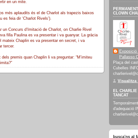
rtir en un mite.
PERMANENT 
s més aplaudits és el de Charlot als trapezis baixos
CLOWN CHAR
 es feia dir ‘Charlot Rivels’).
r un Concurs d’Imitació de Charlot, on Charlie Rivel
a filla Paulina es va presentar i va guanyar. La gràcia
el mateix Chaplin es va presentar en secret, i va
r tercer.
Exposició
Pallasso C
dels premis quan Chaplin li va preguntar: “M’imiteu
Plaça del cast
imita?”
Cubelles INF
charlierivel@
Visualitza
EL CHARLIE 
TANCAT
Temporalment 
d'adequació 
charlierivel@
busca'ns al 