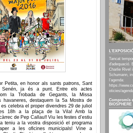
L'EXPOSICI
Tancat tempor
d'adequació. 
Charlie Rivel i
Schumann, inf
l’agenda:
r Petita, en honor als sants patrons, Sant
https://www.cu
 Senén, ja és a punt. Entre els actes
oticies/agend
s com la Trobada de Gegants, la Missa
s havaneres, destaquem la 5a Mostra de
Compromís d
BIOSPHERE
es celebra el proper divendres 29 de juliol
les 18h a la plaça de la Vila! Amb la
càrrec de Pep Callau!! Viu les festes d’estiu
Ja teniu a la vostra disposició el programa
aper a les oficines municipals! Vine a