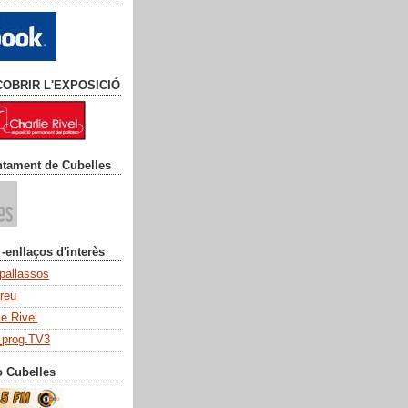
COBRIR L'EXPOSICIÓ
ntament de Cubelles
 -enllaços d'interès
 pallassos
dreu
ie Rivel
_prog.TV3
o Cubelles