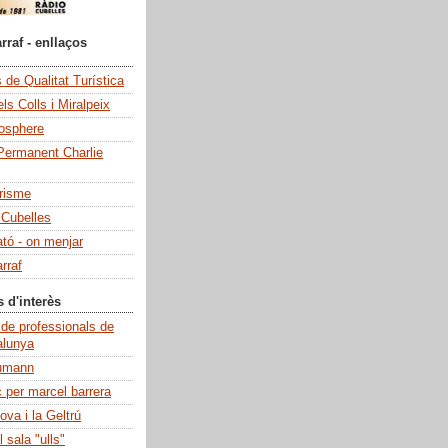
rraf - enllaços
de Qualitat Turística
ls Colls i Miralpeix
iosphere
Permanent Charlie
risme
 Cubelles
ató - on menjar
rraf
s d'interès
 de professionals de
alunya
umann
c per marcel barrera
ova i la Geltrú
 sala "ulls"