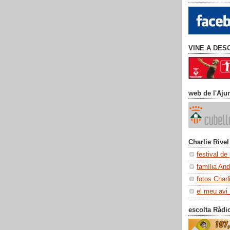
VINE A DES
web de l'Aju
Charlie Rivel
festival de
família An
fotos Charl
el meu avi
escolta Ràdi