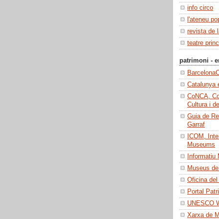
info circo
l'ateneu po
revista de 
teatre princ
patrimoni - e
BarcelonaC
Catalunya 
CoNCA, Con
Cultura i d
Guia de Re
Garraf
ICOM, Inter
Museums
Informatiu
Museus de 
Oficina del
Portal Patr
UNESCO Wo
Xarxa de 