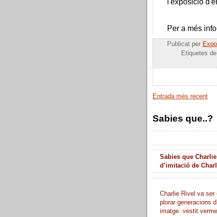
l'exposició d'e
Per a més inf
Publicat per
Expos
Etiquetes d
Entrada més recent
Sabies que..?
Sabies que Charlie
d’imitació de Char
Charlie Rivel va ser 
plorar generacions d
imatge: vestit verme