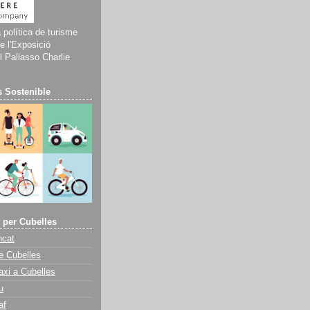
a política de turisme
e l'Exposició
 Pallasso Charlie
 Sostenible
 per Cubelles
ncat
e Cubelles
axi a Cubelles
u
af