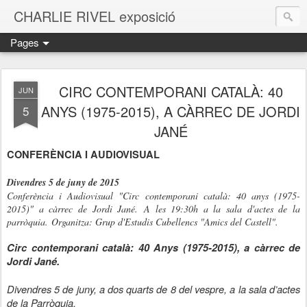
CHARLIE RIVEL exposició
Pages
CIRC CONTEMPORANI CATALÀ: 40
JUN
ANYS (1975-2015), A CÀRREC DE JORDI
5
JANÉ
CONFERÈNCIA I AUDIOVISUAL
Divendres 5 de juny de 2015
Conferència i Audiovisual "Circ contemporani català: 40 anys (1975-
2015)" a càrrec de Jordi Jané. A les 19:30h a la sala d'actes de
la
parròquia. Organitza
: Grup d'Estudis Cubellencs "Amics del Castell".
Circ contemporani català: 40 Anys (1975-2015), a càrrec de
Jordi Jané.
Divendres 5 de juny, a dos quarts de 8 del vespre, a la sala d’actes
de la Parròquia.