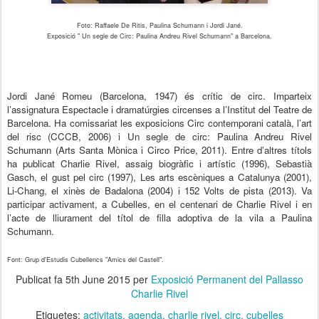
Foto: Raffaele De Ritis, Paulina Schumann i Jordi Jané.
Exposició " Un segle de Circ: Paulina Andreu Rivel Schumann" a Barcelona.
Jordi Jané Romeu (Barcelona, 1947) és crític de circ. Imparteix
l’assignatura Espectacle i dramatúrgies circenses a l’
Institut del
Teatre de
Barcelona. Ha comissariat les exposicions Circ contemporani català, l’art
del risc (CCCB, 2006) i Un segle de circ:
Paulina Andreu
Rivel
Schumann (
Arts Santa Mònica
i Circo Price, 2011). Entre d’altres títols
ha publicat Charlie Rivel, assaig biogràfic i artístic (1996), Sebastià
Gasch, el gust pel circ (1997), Les arts escèniques a Catalunya (2001),
Li-Chang, el xinès de Badalona (2004) i 152 Volts de pista (2013). Va
participar activament, a Cubelles, en el centenari de Charlie Rivel i en
l’acte de lliurament del títol de filla adoptiva de la vila a Paulina
Schumann.
Font: Grup d'Estudis Cubellencs "Amics del Castell".
Publicat fa
5th June 2015
per
Exposició Permanent del Pallasso
Charlie Rivel
Etiquetes:
activitats
agenda
charlie rivel
circ
cubelles