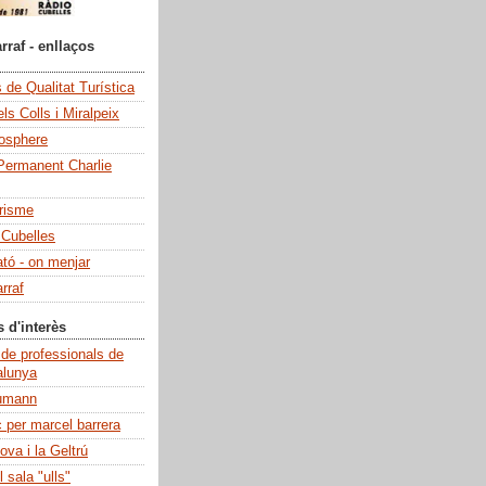
rraf - enllaços
de Qualitat Turística
ls Colls i Miralpeix
iosphere
Permanent Charlie
risme
 Cubelles
ató - on menjar
rraf
s d'interès
 de professionals de
alunya
umann
c per marcel barrera
ova i la Geltrú
 sala "ulls"