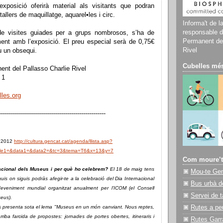
’exposició oferirà material als visitants que podran
tallers de maquillatge, aquarel•les i circ.
Informa't de l
responsable d
de visites guiades per a grups nombrosos, s’ha de
Permanent del
ment amb l’exposició. El preu especial serà de 0,75€
Rivel
ou un obsequi.
Cubelles més
nt del Pallasso Charlie Rivel
 1
lles.org
-----------------------------------------------------
 2012
http://cultura.gencat.cat/agenda/llista.asp?
le1=&data1=&data2=&tc=3&tema=T6&x=13&y=7
Com moure’t
nacional dels Museus i per què ho celebrem?
El 18 de maig tens
Mou-te Ge
iguis on siguis podràs afegir-te a la celebració del Dia Internacional
Bus urbà d
eveniment mundial organitzat anualment per l’ICOM (el Consell
Servei de t
seus).
s presenta sota el lema "Museus en un món canviant. Nous reptes,
Rutes a pe
rriba farcida de propostes: jornades de portes obertes, itineraris i
Rutes Garr