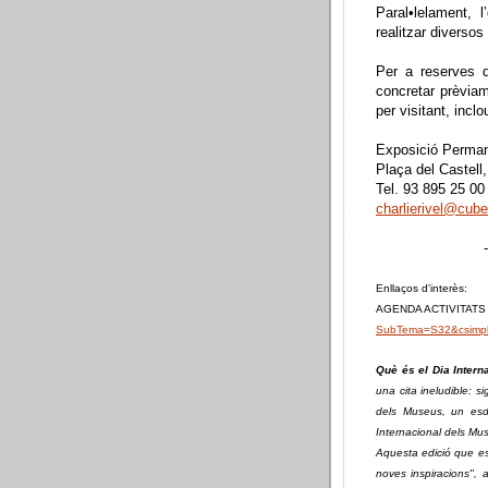
Paral•lelament, l
realitzar diversos 
Per a reserves 
concretar prèvia
per visitant, incl
Exposició Permane
Plaça del Castell,
Tel. 93 895 25 00
charlierivel@cube
-
Enllaços d'interès:
AGENDA ACTIVITATS
SubTema=S32&csimp
Què és el Dia Inter
una cita ineludible: s
dels Museus, un esd
Internacional dels Mu
Aquesta edició que e
noves inspiracions", a