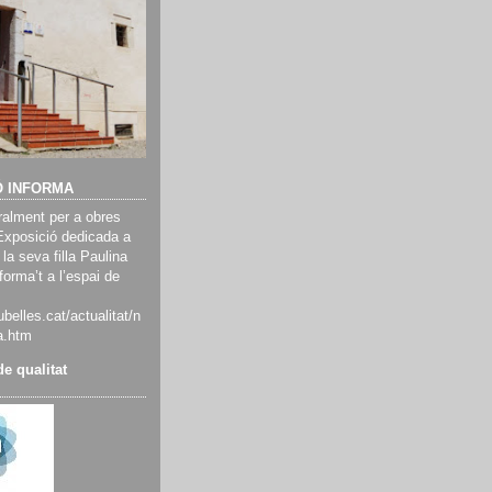
Ó INFORMA
alment per a obres
Exposició dedicada a
 la seva filla Paulina
orma’t a l’espai de
belles.cat/actualitat/n
a.htm
e qualitat