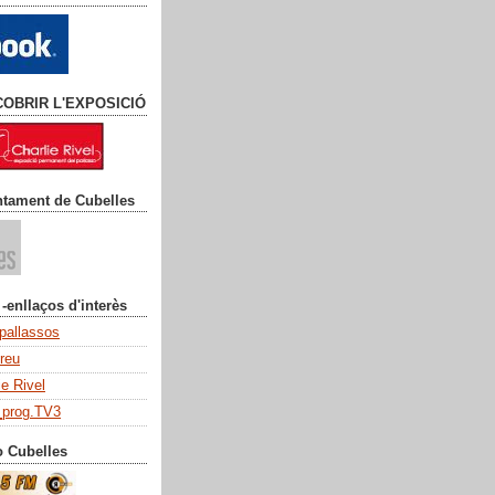
COBRIR L'EXPOSICIÓ
ntament de Cubelles
 -enllaços d'interès
 pallassos
dreu
ie Rivel
_prog.TV3
o Cubelles