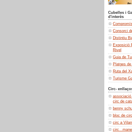
Cubelles i Ga
d'interès
Compromís 
Consorci de
Distintiu B
Exposició 
Rivel
Guia de Tu
Platges de
Ruta del X
Turisme Ga
Circ- enllaço
associació
circ de cat
benny sch
bloc de cir
circ a Vilan
circ...manel