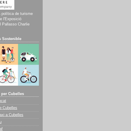
a política de turisme
e l'Exposició
 Pallasso Charlie
 Sostenible
 per Cubelles
ncat
e Cubelles
axi a Cubelles
u
af