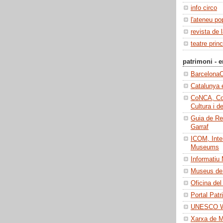
info circo
l'ateneu po
revista de 
teatre princ
patrimoni - e
BarcelonaC
Catalunya 
CoNCA, Con
Cultura i d
Guia de Re
Garraf
ICOM, Inter
Museums
Informatiu
Museus de 
Oficina del
Portal Patr
UNESCO Wo
Xarxa de 