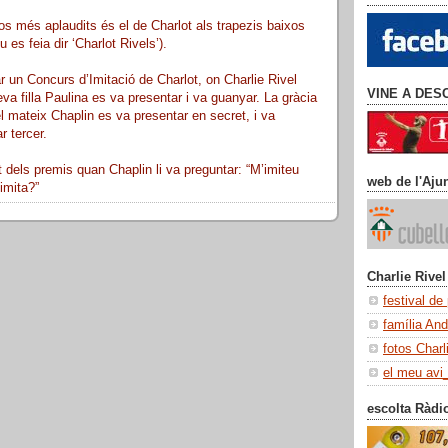
s més aplaudits és el de Charlot als trapezis baixos
 es feia dir ‘Charlot Rivels’).
r un Concurs d’Imitació de Charlot, on Charlie Rivel
VINE A DES
a filla Paulina es va presentar i va guanyar. La gràcia
el mateix Chaplin es va presentar en secret, i va
r tercer.
dels premis quan Chaplin li va preguntar: “M’imiteu
web de l'Aju
imita?”
Charlie Rivel
festival de
família An
fotos Charl
el meu avi
escolta Ràdi