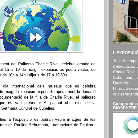
L'EXPOSICI
Tancat tempor
anent del Pallasso Charlie Rivel, celebra jornada de
d'adequació. 
el 15 al 19 de maig, l’exposició es podrà visitar, de
Charlie Rivel i
e de 10h a 14h i dijous de 17 a 19’30h.
Schumann, inf
l’agenda:
l dia internacional dels museus que es celebra
https://www.cu
de maig, l’exposició exposa temporalment la donació
oticies/agend
ocumentació de la filla de Charlie Rivel, el pallasso
que es van presentar Al passat abril dins de la
Compromís d
BIOSPHERE
 Setmana Cultural de Cubelles.
dies a l’exposició es podran veure imatges de les
tres de Paulina Schumann, i actuacions de Paulina i