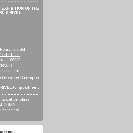
EXHIBITION OF THE
LIE RIVEL
 Permanent del
harlie Rivel
ell, 1 08880
ORMA’T:
cubelles.cat
 el meu perfil complet
RIVEL temporalment
tancat per obres
INFORMA’T:
cubelles.cat
facebook!