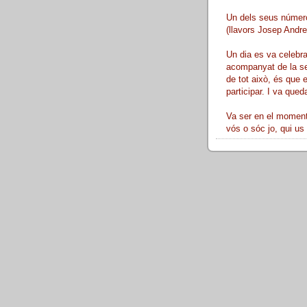
Un dels seus número
(llavors Josep Andreu
Un dia es va celebra
acompanyat de la sev
de tot això, és que 
participar. I va queda
Va ser en el moment 
vós o sóc jo, qui us 