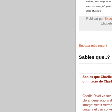
visites, recorreguts n
meu museu i jo”, patro
dels Museus.
Publicat per
Expos
Etiquet
Entrada més recent
Sabies que..?
Sabies que Charlie
d’imitació de Char
Charlie Rivel va ser 
plorar generacions d
imatge: vestit verme
guitarra el van conve