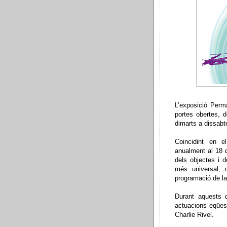
L’exposició Perm
portes obertes, d
dimarts a dissabt
Coincidint en e
anualment al 18 
dels objectes i d
més universal, 
programació de la
Durant aquests 
actuacions eqües
Charlie Rivel.