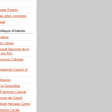
pular 9 barris
las artes circenses
ipal
nllaços d'interès
ultura
és cultura
sell Nacional de la
e les Arts
cursos Culturals
national Council of
 Museus
la Generalitat
 Patrimoni Cultural
imoni del Garraf
rld Heritage Centre
Museus Locals