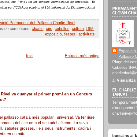
octurns, etc. I fins i tot un concurs internacional de fotografia, “El
cinat per l’ICOM per celebrar el 35è aniversari del Dia Internacional
PERMANENT 
CLOWN CHAR
ició Permanent del Pallasso Charlie Rivel
es de comentaris:
charlie
,
circ
,
cubelles
,
cultura
,
DIM
,
exposició
,
festes i activitats
Exposició
Inici
Entrada més antiga
Pallasso C
Plaça del cast
Cubelles INF
charlierivel@
Visualitza
EL CHARLIE 
 Rivel va guanyar el primer premi en un Concurs
TANCAT
lot?
Temporalment 
d'adequació 
charlierivel@
el pallasso català més popular i universal. Va fer riure i
’amants del circ amb el seu udol cèlebre. La seva
ll, sabates grosses, i els seus instruments: cadira i
rtir en un mite.
busca'ns al 