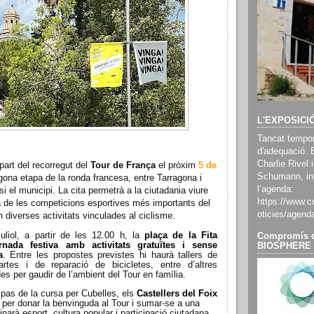
L'EXPOSICI
Tancat tempor
d'adequació. 
Charlie Rivel i
part del recorregut del
Tour de França
el pròxim
5 de
Schumann, inf
gona etapa de la ronda francesa, entre Tarragona i
l’agenda:
i el municipi. La cita permetrà a la ciutadania viure
https://www.cu
 de les competicions esportives més importants del
oticies/agend
n diverses activitats vinculades al ciclisme.
uliol, a partir de les 12.00 h, la
plaça de la Fita
Compromís d
rnada festiva amb activitats gratuïtes i sense
BIOSPHERE
a
. Entre les propostes previstes hi haurà tallers de
rtes i de reparació de bicicletes, entre d’altres
es per gaudir de l’ambient del Tour en família.
 pas de la cursa per Cubelles, els
Castellers del Foix
r per donar la benvinguda al Tour i sumar-se a una
arà esport, cultura popular i participació ciutadana.