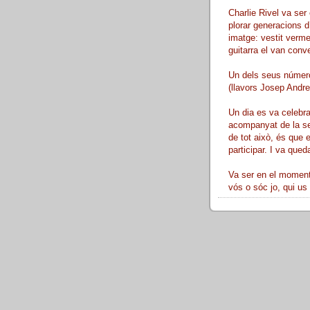
Charlie Rivel va ser 
plorar generacions d
imatge: vestit verme
guitarra el van conve
Un dels seus número
(llavors Josep Andreu
Un dia es va celebra
acompanyat de la sev
de tot això, és que 
participar. I va queda
Va ser en el moment 
vós o sóc jo, qui us 