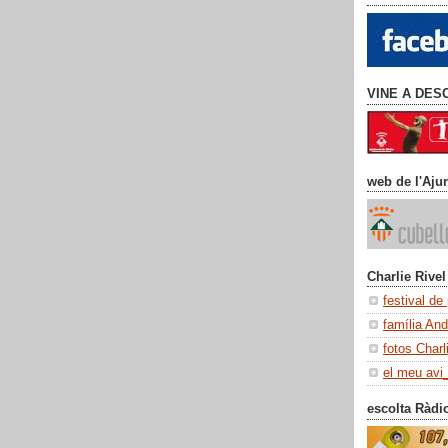
VINE A DES
web de l'Aju
Charlie Rivel
festival de
família An
fotos Charl
el meu avi
escolta Ràdi