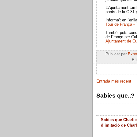
L’Ajuntament tamb
ponts de la C-31 
Informa't en l'enl
Tour de França -
També, pots consu
de França per Cu
Ajuntament de Cu
Publicat per
Expos
Et
Entrada més recent
Sabies que..?
Sabies que Charlie
d’imitació de Char