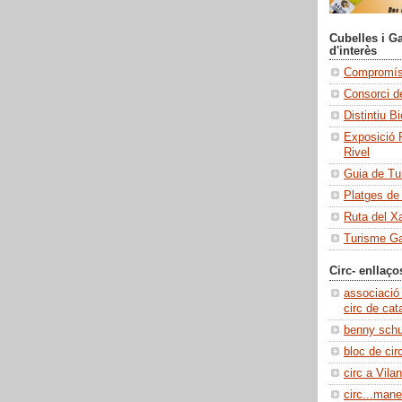
Cubelles i Ga
d'interès
Compromís 
Consorci de
Distintiu B
Exposició 
Rivel
Guia de Tu
Platges de
Ruta del X
Turisme Ga
Circ- enllaço
associació
circ de cat
benny sch
bloc de cir
circ a Vilan
circ...manel