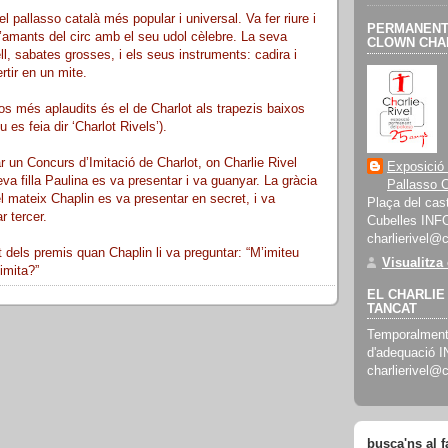
el pallasso català més popular i universal. Va fer riure i
PERMANENT 
’amants del circ amb el seu udol cèlebre. La seva
CLOWN CHAR
ll, sabates grosses, i els seus instruments: cadira i
rtir en un mite.
s més aplaudits és el de Charlot als trapezis baixos
 es feia dir ‘Charlot Rivels’).
r un Concurs d’Imitació de Charlot, on Charlie Rivel
Exposició
a filla Paulina es va presentar i va guanyar. La gràcia
Pallasso C
el mateix Chaplin es va presentar en secret, i va
Plaça del cast
r tercer.
Cubelles INF
charlierivel@
dels premis quan Chaplin li va preguntar: “M’imiteu
Visualitza
imita?”
EL CHARLIE 
TANCAT
Temporalment 
d'adequació 
charlierivel@
busca'ns al 