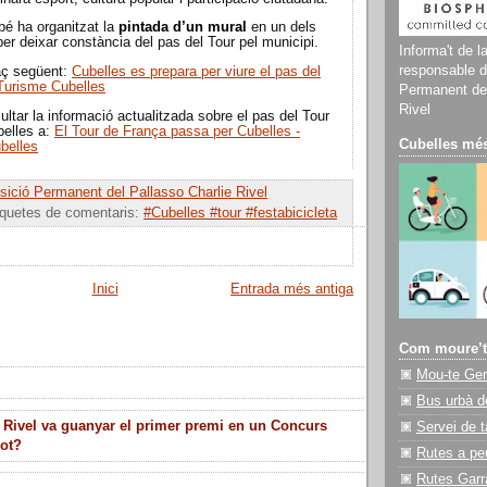
é ha organitzat la
pintada d’un mural
en un dels
per deixar constància del pas del Tour pel municipi.
Informa't de l
responsable d
laç següent:
Cubelles es prepara per viure el pas del
 Turisme Cubelles
Permanent del
Rivel
ltar la informació actualitzada sobre el pas del Tour
belles a:
El Tour de França passa per Cubelles -
Cubelles més
belles
ició Permanent del Pallasso Charlie Rivel
iquetes de comentaris:
#Cubelles #tour #festabicicleta
Inici
Entrada més antiga
Com moure’t
Mou-te Ge
Bus urbà d
 Rivel va guanyar el primer premi en un Concurs
Servei de t
lot?
Rutes a pe
Rutes Garr