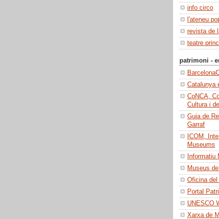
info circo
l'ateneu po
revista de 
teatre princ
patrimoni - e
BarcelonaC
Catalunya 
CoNCA, Con
Cultura i d
Guia de Re
Garraf
ICOM, Inter
Museums
Informatiu
Museus de 
Oficina del
Portal Patr
UNESCO Wo
Xarxa de 