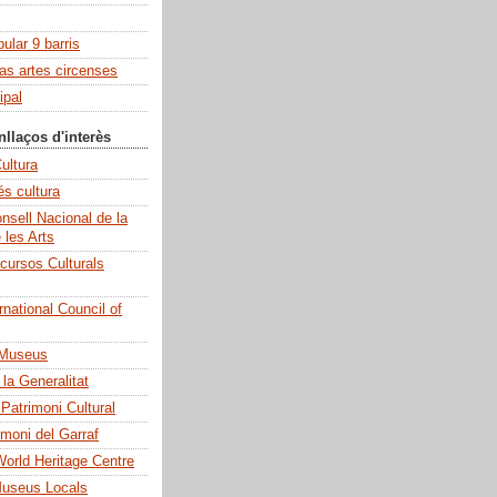
pular 9 barris
las artes circenses
ipal
nllaços d'interès
ultura
és cultura
sell Nacional de la
e les Arts
cursos Culturals
national Council of
 Museus
la Generalitat
 Patrimoni Cultural
imoni del Garraf
rld Heritage Centre
Museus Locals