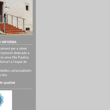
Ó INFORMA
alment per a obres
Exposició dedicada a
 la seva filla Paulina
orma’t a l’espai de
belles.cat/actualitat/n
a.htm
e qualitat