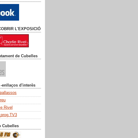
COBRIR L'EXPOSICIÓ
ntament de Cubelles
 -enllaços d'interès
 pallassos
dreu
ie Rivel
_prog.TV3
o Cubelles