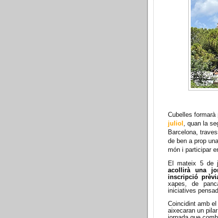
Cubelles formarà 
juliol
, quan la se
Barcelona, travess
de ben a prop una
món i participar e
El mateix 5 de j
acollirà una jo
inscripció prèvi
xapes, de panca
iniciatives pensad
Coincidint amb el
aixecaran un pila
jornada que combin