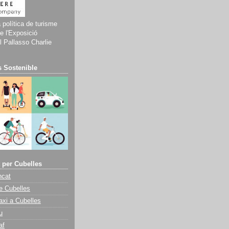
a política de turisme
e l'Exposició
 Pallasso Charlie
 Sostenible
 per Cubelles
ncat
e Cubelles
axi a Cubelles
u
af