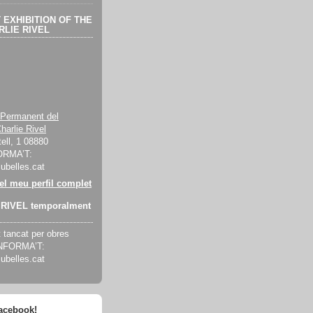
EXHIBITION OF THE
LIE RIVEL
 Permanent del
harlie Rivel
ell, 1 08880
ORMA’T:
cubelles.cat
 el meu perfil complet
RIVEL temporalment
tancat per obres
INFORMA’T:
cubelles.cat
facebook!