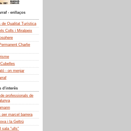
rraf - enllaços
de Qualitat Turística
ls Colls i Miralpeix
iosphere
Permanent Charlie
risme
 Cubelles
ató - on menjar
rraf
s d'interès
 de professionals de
alunya
umann
c per marcel barrera
ova i la Geltrú
 sala "ulls"