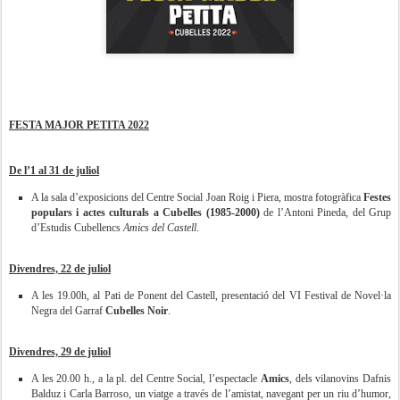
FESTA MAJOR PETITA 2022
De l’1 al 31 de juliol
A la sala d’exposicions del Centre Social Joan Roig i Piera, mostra fotogràfica
Festes
populars i actes culturals a Cubelles (1985-2000)
de l’Antoni Pineda, del Grup
d’Estudis Cubellencs
Amics del Castell
.
Divendres, 22 de juliol
A les 19.00h, al Pati de Ponent del Castell, presentació del VI Festival de Novel·la
Negra del Garraf
Cubelles Noir
.
Divendres, 29 de juliol
A les 20.00 h., a la pl. del Centre Social, l’espectacle
Amics
, dels vilanovins Dafnis
Balduz i Carla Barroso, un viatge a través de l’amistat, navegant per un riu d’humor,