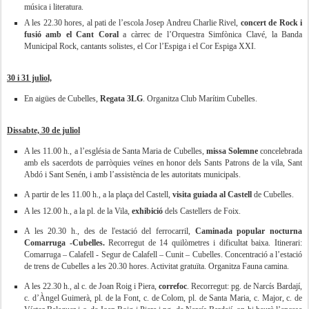
música i literatura.
A les 22.30 hores, al pati de l’escola Josep Andreu Charlie Rivel,
concert de Rock i
fusió amb el Cant Coral
a càrrec de l’Orquestra Simfònica Clavé, la Banda
Municipal Rock, cantants solistes, el Cor l’Espiga i el Cor Espiga XXI.
30 i 31 juliol,
En aigües de Cubelles,
Regata 3LG
. Organitza Club Marítim Cubelles.
Dissabte, 30 de juliol
A les 11.00 h., a l’església de Santa Maria de Cubelles,
missa Solemne
concelebrada
amb els sacerdots de parròquies veïnes en honor dels Sants Patrons de la vila, Sant
Abdó i Sant Senén, i amb l’assistència de les autoritats municipals.
A partir de les 11.00 h., a la plaça del Castell,
visita guiada
al Castell
de Cubelles.
A les 12.00 h., a la pl. de la Vila,
exhibició
dels Castellers de Foix.
A les 20.30 h., des de l'estació del ferrocarril,
Caminada popular nocturna
Comarruga -Cubelles.
Recorregut de 14 quilòmetres i dificultat baixa. Itinerari:
Comarruga – Calafell - Segur de Calafell – Cunit – Cubelles. Concentració a l’estació
de trens de Cubelles a les 20.30 hores. Activitat gratuïta. Organitza Fauna camina.
A les 22.30 h., al c. de Joan Roig i Piera,
correfoc
. Recorregut: pg. de Narcís Bardají,
c. d’Àngel Guimerà, pl. de la Font, c. de Colom, pl. de Santa Maria, c. Major, c. de