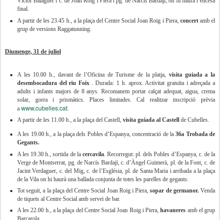
Víctor Balaguer i c. de Joan Roig i Piera i pg. de Narcís Bardají, on hi haurà l’encesa
final.
A partir de les 23.45 h., a la plaça del Centre Social Joan Roig i Piera,
concert
amb el
grup de versions Raggatunning.
Diumenge, 31 de juliol
A les 10.00 h., davant de l’Oficina de Turisme de la platja,
visita guiada a la
desembocadura del riu Foix
. Durada: 1 h. aprox. Activitat gratuïta i adreçada a
adults i infants majors de 8 anys. Recomanem portar calçat adequat, aigua, crema
solar, gorra i prismàtics. Places limitades. Cal realitzar inscripció prèvia
www.cubelles.cat
a
.
A partir de les 11.00 h., a la plaça del Castell,
visita guiada al Castell
de Cubelles.
A les 19.00 h., a la plaça dels Pobles d’Espanya, concentració de la
36a Trobada de
Gegants.
A les 19.30 h., sortida de la
cercavila
. Recorregut: pl. dels Pobles d’Espanya, c. de la
Verge de Montserrat, pg. de Narcís Bardají, c. d’Àngel Guimerà, pl. de la Font, c. de
Jacint Verdaguer, c. del Mig, c. de l’Església, pl. de Santa Maria i arribada a la plaça
de la Vila on hi haurà una ballada conjunta de totes les parelles de gegants.
Tot seguit, a la plaça del Centre Social Joan Roig i Piera,
sopar de germanor.
Venda
de tiquets al Centre Social amb servei de bar.
A les 22.00 h., a la plaça del Centre Social Joan Roig i Piera,
havaneres
amb el grup
Barcarola.