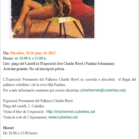
Dia:
Dissabte, 18 de juny de 2022
Horari:
de 10.00 h a 13.00 h.
Lloc: plaça del Castell (a l'Exposició d'en Charlie Rivel i Paulina Schumann)
Activitat gratuïta. No cal inscripció prèvia.
L’Exposició Permanent del Pallasso Charlie Rivel us convida a descobrir el llegat del
pallasso cubellenc i de la seva filla Paulina.
charlierivel@cubelles.cat
Per a més informació contacteu per correu electrònic (
).
Exposició Permanent del Pallasso Charlie Rivel
Plaça del castell, 1. Cubelles
http://charlierivel.cubelles.cat
Visita el bloc de l’exposició:
www.cubelles.cat
Visita la web de l’Ajuntament:
Horari
De 10.00 a 13.00 hores