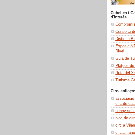
Cubelles i Ga
d'interès
Compromís 
Consorci de
Distintiu B
Exposició 
Rivel
Guia de Tu
Platges de
Ruta del X
Turisme Ga
Circ- enllaço
associació
circ de cat
benny sch
bloc de cir
circ a Vilan
circ...manel