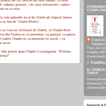
’amants del circ amb el seu udol cèlebre. La seva
ll, sabates grosses, i els seus instruments: cadira i
PERMANENT 
rtir en un mite.
CLOWN CHAR
s més aplaudits és el de Charlot als trapezis baixos
 es feia dir ‘Charlot Rivels’).
r un Concurs d’Imitació de Charlot, on Charlie Rivel
a filla Paulina es va presentar i va guanyar. La gràcia
el mateix Chaplin es va presentar en secret, i va
Exposició
r tercer.
Pallasso C
Plaça del cast
dels premis quan Chaplin li va preguntar: “M’imiteu
Cubelles INF
imita?”
charlierivel@
Visualitza
EL CHARLIE 
TANCAT
Temporalment 
d'adequació 
charlierivel@
busca'ns al 