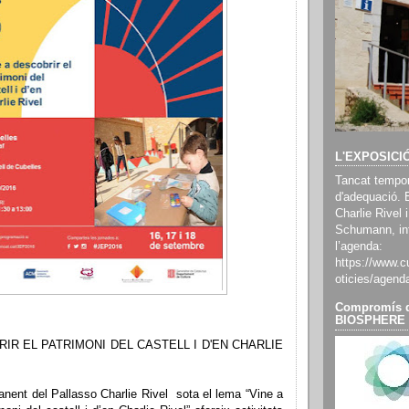
L'EXPOSICI
Tancat tempor
d'adequació. 
Charlie Rivel i
Schumann, inf
l’agenda:
https://www.cu
oticies/agend
Compromís d
BIOSPHERE
RIR EL PATRIMONI DEL CASTELL I D'EN CHARLIE
nent del Pallasso Charlie Rivel sota el lema “Vine a