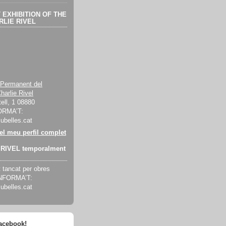
EXHIBITION OF THE
LIE RIVEL
 Permanent del
harlie Rivel
ell, 1 08880
ORMA’T:
cubelles.cat
 el meu perfil complet
RIVEL temporalment
tancat per obres
INFORMA’T:
cubelles.cat
facebook!