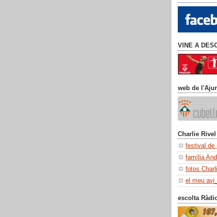
VINE A DES
web de l'Aju
Charlie Rivel
festival de
família An
fotos Charl
el meu avi
escolta Ràdi