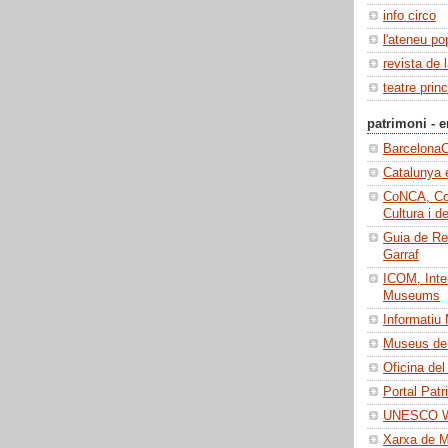
info circo
l'ateneu po
revista de 
teatre princ
patrimoni - e
BarcelonaC
Catalunya 
CoNCA, Con
Cultura i d
Guia de Re
Garraf
ICOM, Inter
Museums
Informatiu
Museus de 
Oficina del
Portal Patr
UNESCO Wo
Xarxa de 