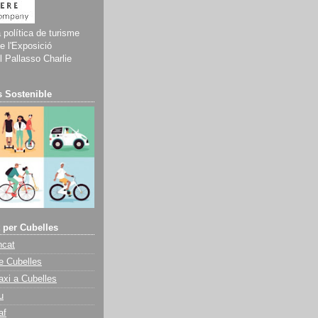
a política de turisme
e l'Exposició
 Pallasso Charlie
 Sostenible
 per Cubelles
ncat
e Cubelles
axi a Cubelles
u
af