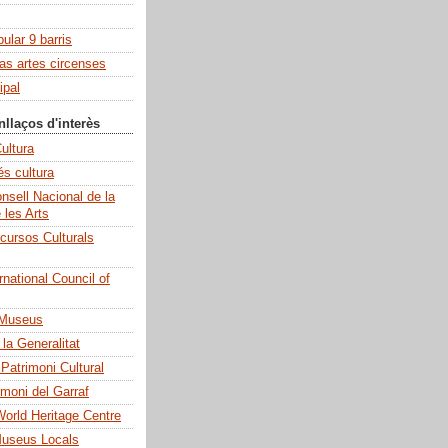
pular 9 barris
las artes circenses
ipal
nllaços d'interès
ultura
és cultura
sell Nacional de la
e les Arts
cursos Culturals
national Council of
 Museus
la Generalitat
 Patrimoni Cultural
imoni del Garraf
rld Heritage Centre
Museus Locals