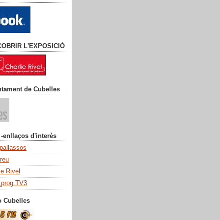
COBRIR L'EXPOSICIÓ
ntament de Cubelles
 -enllaços d'interès
 pallassos
dreu
ie Rivel
_prog.TV3
o Cubelles