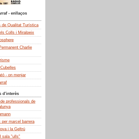
rraf - enllaços
de Qualitat Turística
ls Colls i Miralpeix
iosphere
Permanent Charlie
risme
 Cubelles
ató - on menjar
rraf
s d'interès
 de professionals de
alunya
umann
c per marcel barrera
ova i la Geltrú
 sala "ulls"