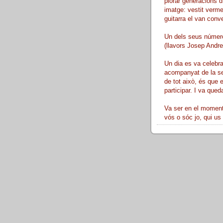
plorar generacions d
imatge: vestit verme
guitarra el van conve
Un dels seus número
(llavors Josep Andreu
Un dia es va celebra
acompanyat de la sev
de tot això, és que 
participar. I va queda
Va ser en el moment 
vós o sóc jo, qui us 