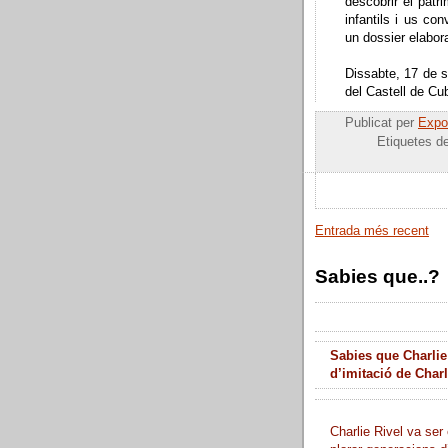
descobrir el patri
infantils i us co
un dossier elabora
Dissabte, 17 de 
del Castell de Cub
Publicat per
Expos
Etiquetes d
Entrada més recent
Sabies que..?
Sabies que Charlie
d’imitació de Char
Charlie Rivel va ser 