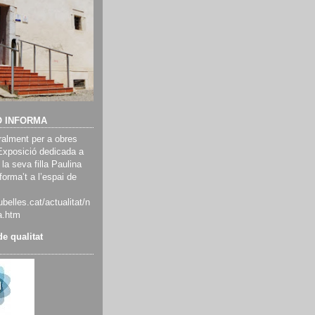
Ó INFORMA
alment per a obres
Exposició dedicada a
 la seva filla Paulina
orma’t a l’espai de
belles.cat/actualitat/n
a.htm
e qualitat