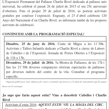
L’Exposició Permanent del Pallasso Charlie Rivel dedicada al pallasso més
universal, ha celebrat el passat 26 de juliol de 2015 el seu 25è aniversari
d’obertura. Fins el proper 29 de juliol de 2016, us portem activitats
gratuïtes per conèixer l’exposició. Enguany, el 23 d’abril celebrem 120
Anys del Naixement d’en Charlie Rivel, us informem també de les properes
activitats de celebració.
CONTINUEM AMB LA PROGRAMACIÓ ESPECIAL!
Dissabte, 25 de juny de 2016.
Conte de Màgia a les 11’30h.
Activitats i Tallers Infantils dedicats a Charlie Rivel a càrrec de Labors
de Cubelles i de l’Exposició. Jornada de Portes Obertes a l’Exposició
de 11h a 13h.
Divendres, 29 de juliol de 2016.
5a Mostra de Pallassos, de les 17h i
fins les 21’30h diverses companyies oferiran espectacles de pallassos
per diversos indrets del centre de la vila. Consultar el programa
específic.
Aquesta publicació està subjecta als canvis eventuals (posteriors a la data de tancament) que hi pugui
*
haver en el contingut.
Ja saps que faràs aquest estiu? Vine a descobrir Cubelles i Charlie
Rivel
Activitats d’estiu 2016
:
AQUEST ESTIU VIU LA MÀGIA DEL CIRC.