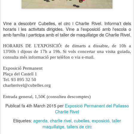
Vine a descobrir Cubelles, el circ i Charlie Rivel. Informa’t dels
horaris i les activitats dirigides. Vine a l'exposició amb l'escola o
amb
família
i participa amb el taller de maquillatge de Charlie Rivel.
HORARIS DE L'EXPOSICIÓ:
de dimarts a dissabte, de 10h a
13'00h i dijous de 17h a 19h. Si vols concertar una visita guiada,
consulta més informació per telèfon o via e-mail.
Exposició Permanent
Plaça del Castell 1
Tel. 93 895 32 50
charlierivel@cubelles.org
Entrada general, 1,50€ (consulteu descomptes)
Publicat fa
4th March 2015
per
Exposició Permanent del Pallasso
Charlie Rivel
Etiquetes:
agenda
charlie rivel
cubelles
exposició
taller
maquillatge
tallers de circ