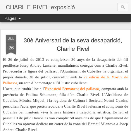
CHARLIE RIVEL exposició
Pages
30è Aniversari de la seva desaparició,
JUL
26
Charlie Rivel
El 26 de juliol de 2013 es compleixen 30 anys de la desaparició del fill
predilecte Josep Andreu Lasserre, mundialment conegut com a Charlie Rivel.
Per recordar la figura del pallasso, l’Ajuntament de Cubelles ha organitzat el
proper dimarts, 30 de juliol, coincidint amb la
2a edició de la Mostra de
Pallassos
, un acte d’homenatge a l’il·lustre cubellenc.
L’acte, que tindrà lloc a l’
Exposició Permanent del pallasso
, comptarà amb la
presència de Paulina Schumann, filla d’en Charlie Rivel. L’Alcaldessa de
Cubelles, Mònica Miquel, i la regidora de Cultura i Societat, Noemí Cuadra,
presidiran l’acte, que pretén recordar a Charlie Rivel i refermar el compromís de
Cubelles per mantenir viva la seva història i trajectòria artística. De fet, el
passat 10 de juliol també es van complir 50 anys des de que l’Ajuntament de
Cubelles va aprovar dedicar un carrer de la zona del Bardají Vilanova a Josep
Andreu Charlie Rivel.