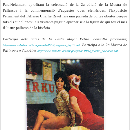
Paral·lelament, aprofitant la celebració de la 2a edició de la Mostra de
Pallassos i la commemoració d’aquestes dues efemèrides, l’Exposició
Permanent del Pallasso Charlie Rivel farà una jornada de portes obertes perquè
tots els cubellencs i els visitants puguin apropar-se a la figura de qui fou el més
il·lustre pallasso de la història.
Participa dels actes de la Festa Major Petita, consulta programa;
Participa a la 2a Mostra de
http://www.cubelles.cat/images/pdfs/2013/programa_fmp13.pdf
Pallassos a Cubelles,
http://www.cubelles.cat/images/pdfs/2013/ii_mostra_pallassos.pdf