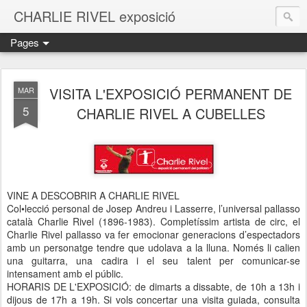
CHARLIE RIVEL exposició
Pages
VISITA L'EXPOSICIÓ PERMANENT DE
MAR
5
CHARLIE RIVEL A CUBELLES
VINE A DESCOBRIR A CHARLIE RIVEL
Col•lecció personal de Josep Andreu i Lasserre, l’universal pallasso
català Charlie Rivel (1896-1983). Completíssim artista de circ, el
Charlie Rivel pallasso va fer emocionar generacions d’espectadors
amb un personatge tendre que udolava a la lluna. Només li calien
una guitarra, una cadira i el seu talent per comunicar-se
intensament amb el públic.
HORARIS DE L'EXPOSICIÓ: de dimarts a dissabte, de 10h a 13h i
dijous de 17h a 19h. Si vols concertar una visita guiada, consulta