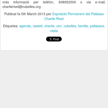
més informació per telèfon, 938952500 o via e-mail,
charlierivel@cubelles.org .
Publicat fa
5th March 2013
per
Exposició Permanent del Pallasso
Charlie Rivel
Etiquetes:
agenda
castell
charlie
circ
cubelles
familia
pallassos
visita