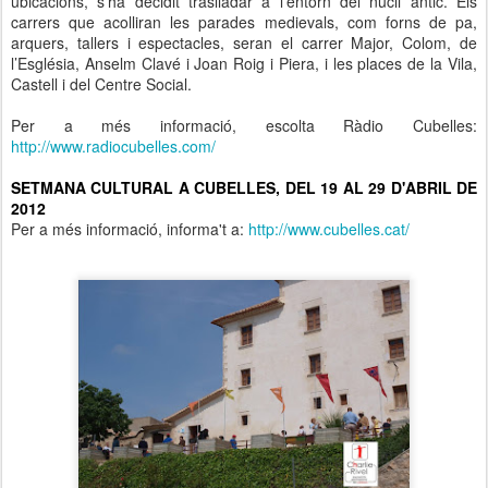
ubicacions, s’ha decidit traslladar a l’entorn del nucli antic. Els
carrers que acolliran les parades medievals, com forns de pa,
arquers, tallers i espectacles, seran el carrer Major, Colom, de
l’Església, Anselm Clavé i Joan Roig i Piera, i les places de la Vila,
Castell i del Centre Social.
Per a més informació, escolta Ràdio Cubelles:
http://www.radiocubelles.com/
SETMANA CULTURAL A CUBELLES, DEL 19 AL 29 D'ABRIL DE
2012
Per a més informació, informa't a:
http://www.cubelles.cat/