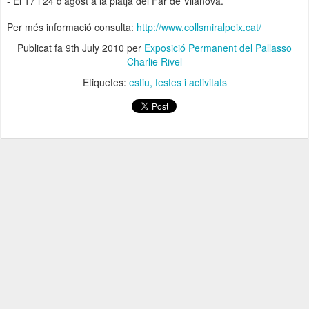
- El 17 i 24 d’agost a la platja del Far de Vilanova.
Per més informació consulta:
http://www.collsmiralpeix.cat/
Publicat fa
9th July 2010
per
Exposició Permanent del Pallasso
Charlie Rivel
Etiquetes:
estiu
festes i activitats