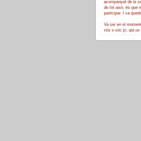
acompanyat de la sev
de tot això, és que 
participar. I va queda
Va ser en el moment 
vós o sóc jo, qui us 