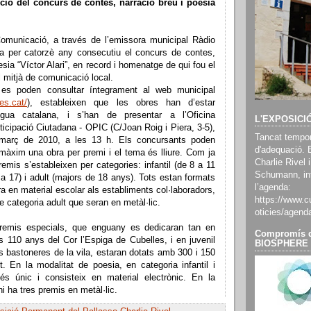
ició del concurs de contes, narració breu i poesia
Comunicació, a través de l’emissora municipal Ràdio
a per catorzè any consecutiu el concurs de contes,
esia “Víctor Alari”, en record i homenatge de qui fou el
l mitjà de comunicació local.
 es poden consultar íntegrament al web municipal
es.cat/
), estableixen que les obres han d’estar
ngua catalana, i s’han de presentar a l’Oficina
L'EXPOSICI
rticipació Ciutadana - OPIC (C/Joan Roig i Piera, 3-5),
Tancat tempor
març de 2010, a les 13 h. Els concursants poden
d'adequació. 
màxim una obra per premi i el tema és lliure. Com ja
Charlie Rivel i
remis s’estableixen per categories: infantil (de 8 a 11
Schumann, inf
2 a 17) i adult (majors de 18 anys). Tots estan formats
l’agenda:
a en material escolar als establiments col·laboradors,
https://www.cu
e categoria adult que seran en metàl·lic.
oticies/agend
premis especials, que enguany es dedicaran tan en
Compromís d
ls 110 anys del Cor l’Espiga de Cubelles, i en juvenil
BIOSPHERE
s bastoneres de la vila, estaran dotats amb 300 i 150
. En la modalitat de poesia, en categoria infantil i
 és únic i consisteix en material electrònic. En la
hi ha tres premis en metàl·lic.