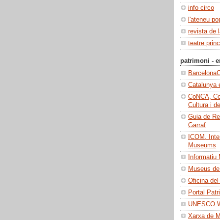
info circo
l'ateneu po
revista de 
teatre princ
patrimoni - e
BarcelonaC
Catalunya 
CoNCA, Con
Cultura i d
Guia de Re
Garraf
ICOM, Inter
Museums
Informatiu
Museus de 
Oficina del
Portal Patr
UNESCO Wo
Xarxa de 