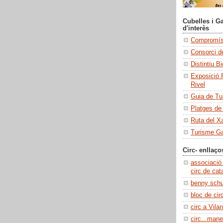
Cubelles i Ga
d'interès
Compromís 
Consorci de
Distintiu B
Exposició 
Rivel
Guia de Tu
Platges de
Ruta del X
Turisme Ga
Circ- enllaço
associació
circ de cat
benny sch
bloc de cir
circ a Vilan
circ...manel