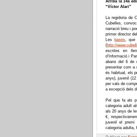
Arriba la 14a ed
“Víctor Alari”
La regidoria de 
Cubelles, convoc
narració breu i po
primer director de
Les
bases
, que
(
http://www.cubell
escrites en lle
d’Informació i Pa
abans del 6 de 
presentar com a 
és habitual, els p
anys), juvenil (1
per vals de compr
a excepció dels d
Pel que fa als 
categoria adult a
als 20 anys de le
€, respectivament
juvenil el premi
categoria adulta, 