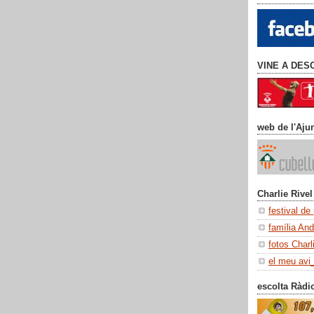
VINE A DES
web de l'Aju
Charlie Rivel
festival de
família An
fotos Charl
el meu avi
escolta Ràdi