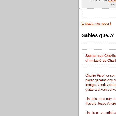
Publicat per
Expos
Etiq
Entrada més recent
Sabies que..?
Sabies que Charlie
d’imitació de Char
Charlie Rivel va ser 
plorar generacions d
imatge: vestit verme
guitarra el van conve
Un dels seus número
(llavors Josep Andreu
Un dia es va celebra