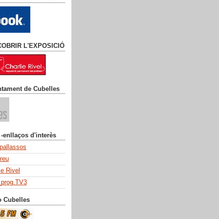
COBRIR L'EXPOSICIÓ
ntament de Cubelles
 -enllaços d'interès
 pallassos
dreu
ie Rivel
_prog.TV3
o Cubelles