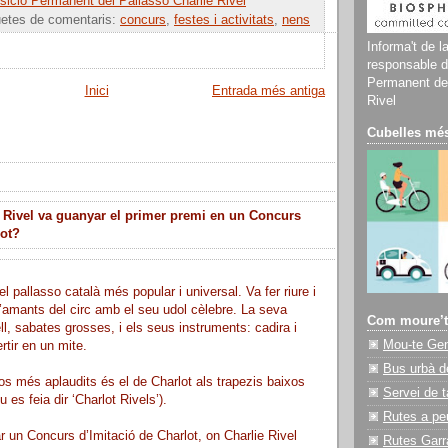
ició Permanent del Pallasso Charlie Rivel
uetes de comentaris:
concurs
,
festes i activitats
,
nens
Informa't de l
responsable d
Permanent del
Inici
Entrada més antiga
Rivel
Cubelles més
 Rivel va guanyar el primer premi en un Concurs
lot?
el pallasso català més popular i universal. Va fer riure i
’amants del circ amb el seu udol cèlebre. La seva
Com moure’t
ll, sabates grosses, i els seus instruments: cadira i
Mou-te Ge
rtir en un mite.
Bus urbà d
s més aplaudits és el de Charlot als trapezis baixos
Servei de t
 es feia dir ‘Charlot Rivels’).
Rutes a pe
r un Concurs d’Imitació de Charlot, on Charlie Rivel
Rutes Garr