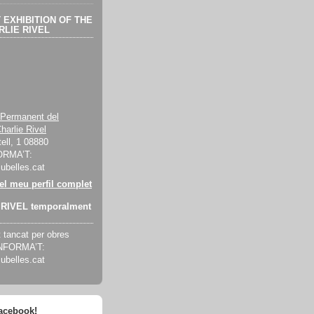
EXHIBITION OF THE
LIE RIVEL
 Permanent del
harlie Rivel
ell, 1 08880
ORMA’T:
cubelles.cat
 el meu perfil complet
RIVEL temporalment
tancat per obres
INFORMA’T:
cubelles.cat
facebook!