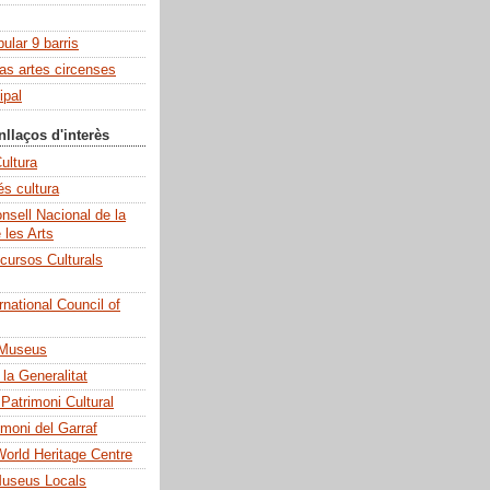
pular 9 barris
las artes circenses
ipal
nllaços d'interès
ultura
és cultura
sell Nacional de la
e les Arts
cursos Culturals
national Council of
 Museus
la Generalitat
 Patrimoni Cultural
imoni del Garraf
rld Heritage Centre
Museus Locals