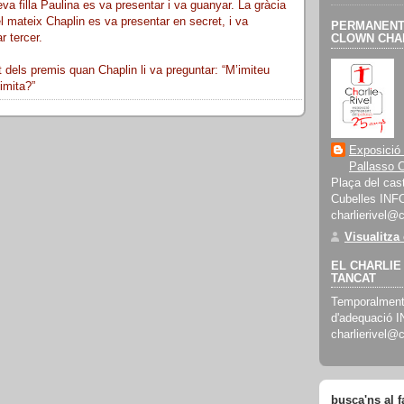
a filla Paulina es va presentar i va guanyar. La gràcia
el mateix Chaplin es va presentar en secret, i va
PERMANENT 
r tercer.
CLOWN CHAR
dels premis quan Chaplin li va preguntar: “M’imiteu
imita?”
Exposició
Pallasso C
Plaça del cast
Cubelles INF
charlierivel@
Visualitza
EL CHARLIE 
TANCAT
Temporalment 
d'adequació 
charlierivel@
busca'ns al 