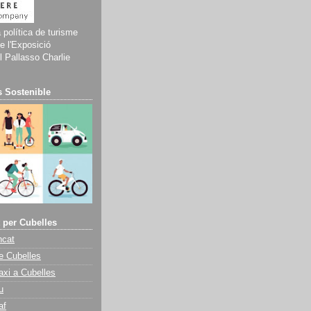
a política de turisme
e l'Exposició
 Pallasso Charlie
 Sostenible
 per Cubelles
ncat
e Cubelles
axi a Cubelles
u
af