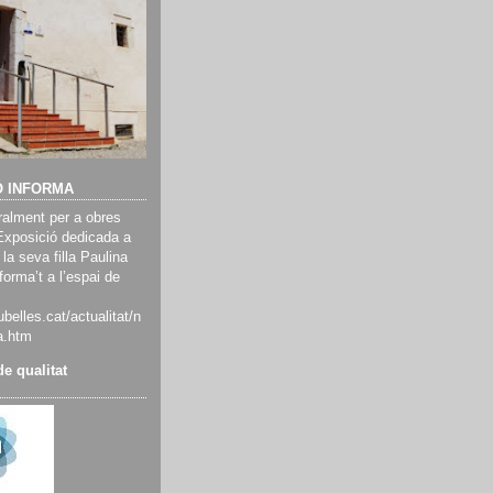
Ó INFORMA
alment per a obres
Exposició dedicada a
 la seva filla Paulina
orma’t a l’espai de
belles.cat/actualitat/n
a.htm
e qualitat