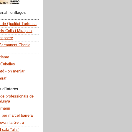
rraf - enllaços
de Qualitat Turística
ls Colls i Miralpeix
iosphere
Permanent Charlie
risme
 Cubelles
ató - on menjar
rraf
s d'interès
 de professionals de
alunya
umann
c per marcel barrera
ova i la Geltrú
 sala "ulls"