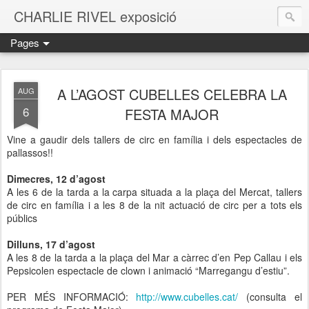
CHARLIE RIVEL exposició
Pages
A L’AGOST CUBELLES CELEBRA LA
AUG
6
FESTA MAJOR
Vine a gaudir dels tallers de circ en família i dels espectacles de
pallassos!!
Dimecres, 12 d’agost
A les 6 de la tarda a la carpa situada a la plaça del Mercat, tallers
de circ en família i a les 8 de la nit actuació de circ per a tots els
públics
Dilluns, 17 d’agost
A les 8 de la tarda a la plaça del Mar a càrrec d’en Pep Callau i els
Pepsicolen espectacle de clown i animació “Marregangu d’estiu”.
PER MÉS INFORMACIÓ:
http://www.cubelles.cat/
(consulta el